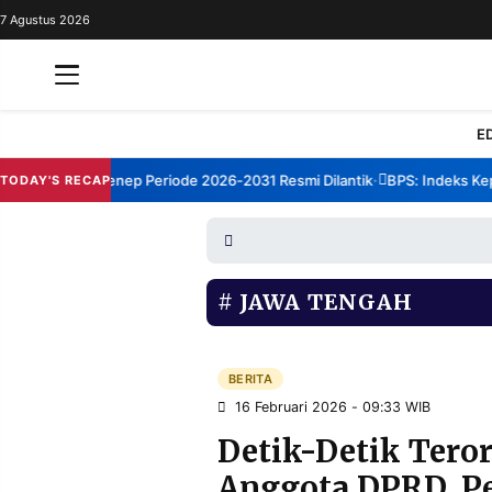
7 Agustus 2026
REDAKSI
TENTANG
RESOLUSI
IKLAN
E
TV
um TBM Sumenep Periode 2026-2031 Resmi Dilantik
BPS: Indeks Kepua
TODAY'S RECAP
•
RUBRIKASI
EDITORIAL
AKSARA
FINANSIA
PERSONA
JAWA TENGAH
DAERAH
NASIONAL
MANCA
SPORT
BERITA
16 Februari 2026 - 09:33 WIB
Detik-Detik Ter
INFORMASI
Anggota DPRD, Pe
PRIVACY
BERITA