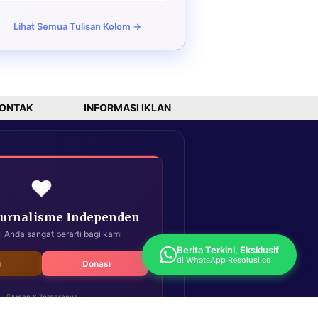
Lihat Semua Tulisan Kolom →
ONTAK
INFORMASI IKLAN
❤️
Jurnalisme Independen
i Anda sangat berarti bagi kami
Berita Terkini, Eksklusif
di WhatsApp Resolusi.co
i
Donasi
Aman & Terpercaya