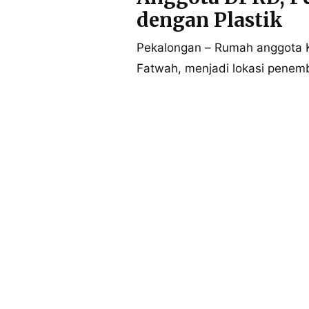
POLICY
WARGA
dengan Plastik
INFORMASI
KIRIM
IKLAN
TULISAN
Pekalongan – Rumah anggota K
Fatwah, menjadi lokasi penemb
PENGADUAN
TERM
OF
SERVICE
IKUTI
KAMI
©
PT.
RESOLUSI