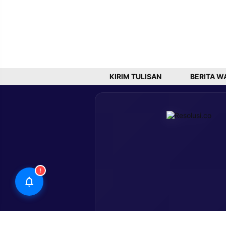
KIRIM TULISAN
BERITA W
!