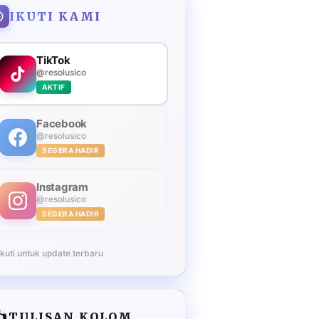
IKUTI KAMI
TikTok
@resolusico
AKTIF
Facebook
@resolusico
SEGERA HADIR
Instagram
@resolusico
SEGERA HADIR
Ikuti untuk update terbaru
️
TULISAN KOLOM