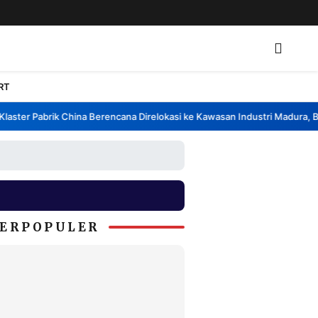
RT
ster Pabrik China Berencana Direlokasi ke Kawasan Industri Madura, Ban
ERPOPULER