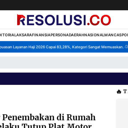
DITORIAL
AKSARA
FINANSIA
PERSONA
DAERAH
NASIONAL
MANCA
SPO
san Layanan Haji 2026 Capai 83,28%, Kategori Sangat Memuaskan.
Kla
•
🔥
T
or Penembakan di Rumah
laku Tutup Plat Motor