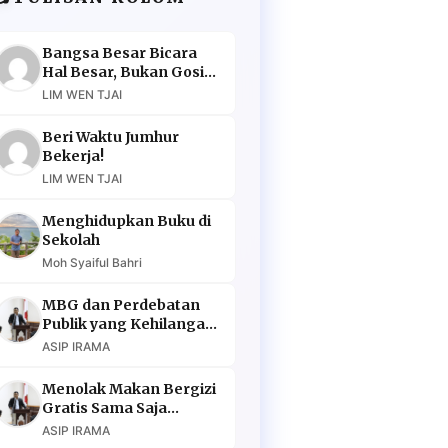
Bangsa Besar Bicara
Hal Besar, Bukan Gosip
Murahan
LIM WEN TJAI
Beri Waktu Jumhur
Bekerja!
LIM WEN TJAI
Menghidupkan Buku di
Sekolah
Moh Syaiful Bahri
MBG dan Perdebatan
Publik yang Kehilangan
Argumen
ASIP IRAMA
Menolak Makan Bergizi
Gratis Sama Saja
Menolak Masa Depan
ASIP IRAMA