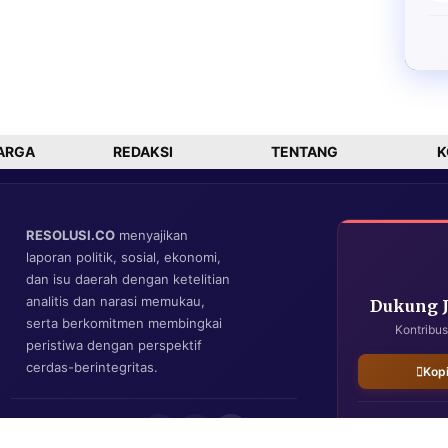
ARGA
REDAKSI
TENTANG
K
RESOLUSI.CO
menyajikan
laporan politik, sosial, ekonomi,
dan isu daerah dengan ketelitian
analitis dan narasi memukau,
Dukung 
serta berkomitmen membingkai
Kontribus
peristiwa dengan perspektif
cerdas-berintegritas.
Kop
IKUTI KAMI