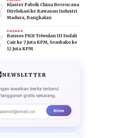
4
Klaster Pabrik China Berencana
Direlokasi ke Kawasan Industri
Madura, Bangkalan
5
FINANSIA
Bansos PKH Triwulan III Sudah
Cair ke 7 Juta KPM, Sembako ke
12 Juta KPM

NEWSLETTER
ngan lewatkan berita terbaru!
rlangganan gratis sekarang.
Kirim