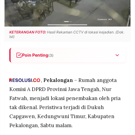
POLICY
WARGA
INFORMASI
KIRIM
IKLAN
TULISAN
PENGADUAN
TERM
KETERANGAN FOTO:
Hasil Rekaman CCTV di lokasi kejadian. (Dok.
OF
Ist)
SERVICE
Poin Penting
(3)
Pria berjaket hitam naik motor Vario hitam dengan
IKUTI
KAMI
plat tertutup plastik putih melepaskan tembakan
di halaman rumah anggota Komisi A DPRD
,
Pekalongan
– Rumah anggota
Jateng, Nur Fatwah, di Kedungwuni Timur,
Komisi A DPRD Provinsi Jawa Tengah, Nur
Pekalongan, Sabtu malam pukul 21.10 WIB
Fatwah, menjadi lokasi penembakan oleh pria
Tembakan diarahkan ke suami korban, Amat
tak dikenal. Peristiwa terjadi di Dukuh
Muzakhim alias Boim, yang sedang duduk di
teras rumah namun meleset, pelaku langsung
Capgawen, Kedungwuni Timur, Kabupaten
kabur ke arah utara setelah melepas satu
Pekalongan, Sabtu malam.
©
tembakan dari jarak sekitar 10 meter
PT.
RESOLUSI