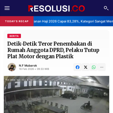
REDAKSI
TENTANG
san Layanan Haji 2026 Capai 83,28%, Kategori Sangat Memuaskan.
TODAY'S RECAP
•
RESOLUSI
IKLAN
TV
BERITA
Detik-Detik Teror Penembakan di
Rumah Anggota DPRD, Pelaku Tutup
RUBRIKASI
Plat Motor dengan Plastik
EDITORIAL
AKSARA
N.F Mubarok
FINANSIA
PERSONA
16 Feb 2026 • 09:33 WIB
DAERAH
NASIONAL
MANCA
SPORT
INFORMASI
PRIVACY
BERITA