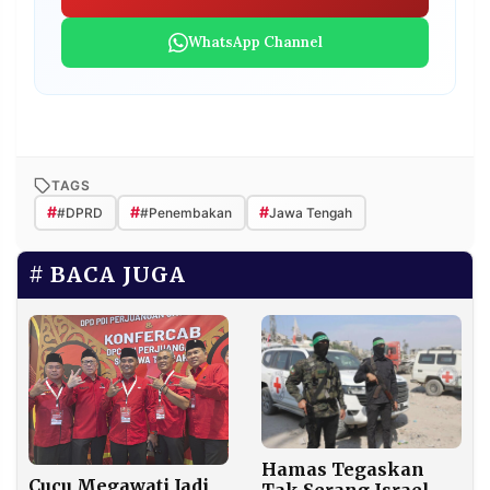
WhatsApp Channel
TAGS
#
#
#
#DPRD
#Penembakan
Jawa Tengah
BACA JUGA
Hamas Tegaskan
Cucu Megawati Jadi
Tak Serang Israel