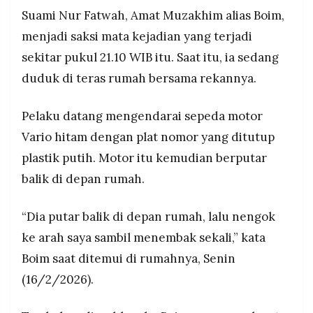
Polisi mengamankan proyektil logam perak
MEDIA
Suami Nur Fatwah, Amat Muzakhim alias Boim,
PRAMUDITA
sepanjang 1 sentimeter di area garasi, memeriksa
menjadi saksi mata kejadian yang terjadi
saksi, dan mengumpulkan rekaman CCTV untuk
mengungkap motif dan identitas pelaku
sekitar pukul 21.10 WIB itu. Saat itu, ia sedang
penembakan
©
duduk di teras rumah bersama rekannya.
Resolusi.co
-
2026
Pelaku datang mengendarai sepeda motor
PT.
Vario hitam dengan plat nomor yang ditutup
RESOLUSI
MEDIA
plastik putih. Motor itu kemudian berputar
PRAMUDITA
balik di depan rumah.
“Dia putar balik di depan rumah, lalu nengok
ke arah saya sambil menembak sekali,” kata
Boim saat ditemui di rumahnya, Senin
(16/2/2026).