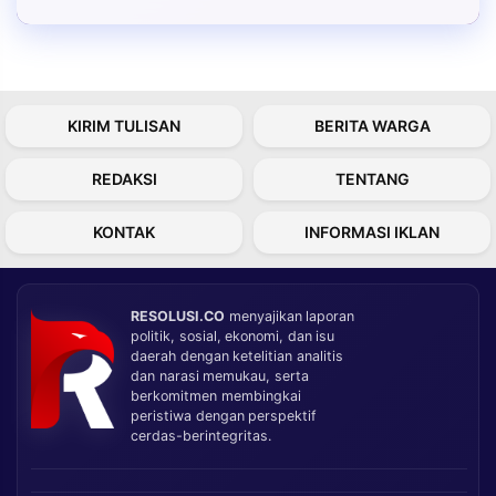
KIRIM TULISAN
BERITA WARGA
REDAKSI
TENTANG
KONTAK
INFORMASI IKLAN
RESOLUSI.CO
menyajikan laporan
politik, sosial, ekonomi, dan isu
daerah dengan ketelitian analitis
dan narasi memukau, serta
berkomitmen membingkai
peristiwa dengan perspektif
cerdas-berintegritas.