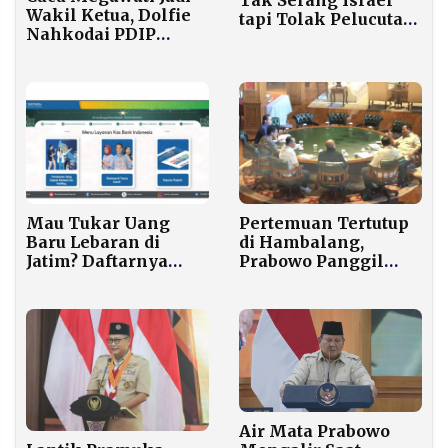
Wakil Ketua, Dolfie
tapi Tolak Pelucutan
Nahkodai PDIP
Senjata
Jateng
Mau Tukar Uang
Pertemuan Tertutup
Baru Lebaran di
di Hambalang,
Jatim? Daftarnya
Prabowo Panggil
Mulai Hari Ini,
Rosan hingga
Jangan Sampai
Purbaya
Kehabisan Kuota
Air Mata Prabowo