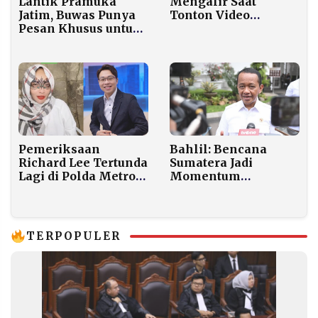
Lantik Pramuka
Mengalir Saat
Jatim, Buwas Punya
Tonton Video
Pesan Khusus untuk
Bantuan Indonesia
Kawal Asta Cita
Diterima Warga
Prabowo
Palestina
Pemeriksaan
Bahlil: Bencana
Richard Lee Tertunda
Sumatera Jadi
Lagi di Polda Metro
Momentum
Jaya, Doktif: Sudah
Penataan Sektor
Tahu Karakternya
Pertambangan yang
Ramah Lingkungan
TERPOPULER