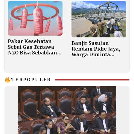
Pemerintah
Pakar Kesehatan
Banjir Susulan
Sebut Gas Tertawa
Rendam Pidie Jaya,
N2O Bisa Sebabkan
Warga Diminta
Kerusakan Saraf
Tunda Perjalanan
Permanen
TERPOPULER