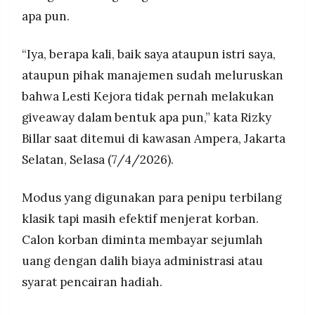
Billar memperingatkan publik untuk tidak
MEDIA
apa pun.
PRAMUDITA
mempercayai video berbasis AI yang
menampilkan wajah selebritas, serta meminta
“Iya, berapa kali, baik saya ataupun istri saya,
generasi muda turut mengedukasi orang tua agar
tidak mudah tertipu modus serupa.
ataupun pihak manajemen sudah meluruskan
©
Resolusi.co
-
bahwa Lesti Kejora tidak pernah melakukan
2026
giveaway dalam bentuk apa pun,” kata Rizky
PT.
Billar saat ditemui di kawasan Ampera, Jakarta
RESOLUSI
MEDIA
Selatan, Selasa (7/4/2026).
PRAMUDITA
Modus yang digunakan para penipu terbilang
klasik tapi masih efektif menjerat korban.
Calon korban diminta membayar sejumlah
uang dengan dalih biaya administrasi atau
syarat pencairan hadiah.