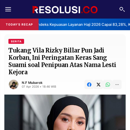
REDAKSI
TENTANG
BPS: Indeks Kepuasan Layanan Haji 2026 Capai 83,28%, K
TODAY'S RECAP
RESOLUSI
IKLAN
TV
BERITA
Tukang Vila Rizky Billar Pun Jadi
Korban, Ini Peringatan Keras Sang
RUBRIKASI
Suami soal Penipuan Atas Nama Lesti
EDITORIAL
AKSARA
Kejora
FINANSIA
PERSONA
N.F Mubarok
07 Apr 2026 • 18:46 WIB
DAERAH
NASIONAL
MANCA
SPORT
INFORMASI
PRIVACY
BERITA