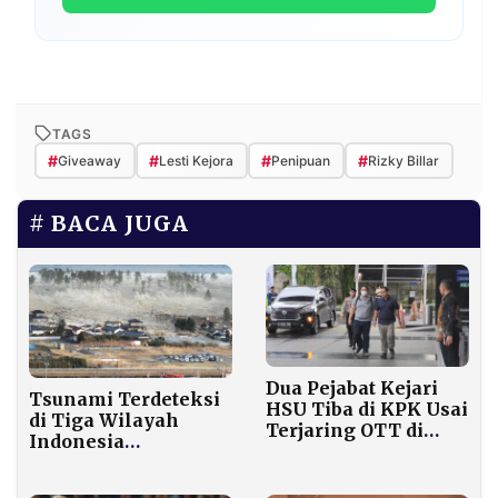
TAGS
#
#
#
#
Giveaway
Lesti Kejora
Penipuan
Rizky Billar
BACA JUGA
Dua Pejabat Kejari
Tsunami Terdeteksi
HSU Tiba di KPK Usai
di Tiga Wilayah
Terjaring OTT di
Indonesia
Kalsel
Pascagempa M 7,7
Mindanao,