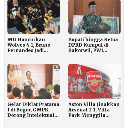
Ketinggian Capai
0,19 Meter
Bupati hingga Ketua
MU Hancurkan
DPRD Kumpul di
Wolves 4-1, Bruno
Bakorwil, PWI
Fernandes Jadi
Pamekasan Bahas
Bintang Lapangan
Empat Pilar
Gelar Diklat Pratama
Aston Villa Jinakkan
I di Bogor, GMPK
Arsenal 2-1, Villa
Dorong Intelektual
Park Menggila
Berjiwa Patriot dan
Malam Ini
Jadi Mitra Kritis