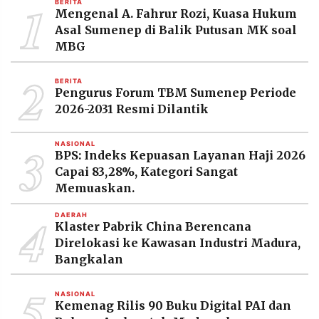
1
BERITA
MEDIA
Mengenal A. Fahrur Rozi, Kuasa Hukum
PRAMUDITA
Asal Sumenep di Balik Putusan MK soal
MBG
2
©
BERITA
Resolusi.co
Pengurus Forum TBM Sumenep Periode
-
2026
2026-2031 Resmi Dilantik
PT.
3
RESOLUSI
NASIONAL
MEDIA
BPS: Indeks Kepuasan Layanan Haji 2026
PRAMUDITA
Capai 83,28%, Kategori Sangat
Memuaskan.
4
DAERAH
Klaster Pabrik China Berencana
Direlokasi ke Kawasan Industri Madura,
Bangkalan
5
NASIONAL
Kemenag Rilis 90 Buku Digital PAI dan