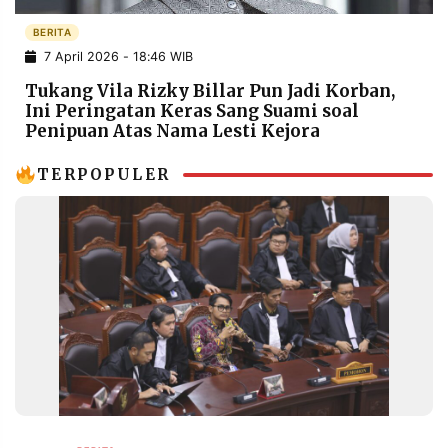
POLICY
WARGA
BERITA
INFORMASI
KIRIM
7 April 2026 - 18:46 WIB
IKLAN
TULISAN
Tukang Vila Rizky Billar Pun Jadi Korban,
PENGADUAN
TERM
Ini Peringatan Keras Sang Suami soal
OF
Penipuan Atas Nama Lesti Kejora
SERVICE
TERPOPULER
IKUTI
KAMI
©
PT.
RESOLUSI