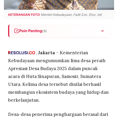
POLICY
WARGA
INFORMASI
KIRIM
KETERANGAN FOTO:
Menteri Kebudayaan, Fadli Zon. (Doc. Ist)
IKLAN
TULISAN
PENGADUAN
TERM
Poin Penting
(3)
OF
SERVICE
Kementerian Kebudayaan menetapkan lima desa
dari Banten, NTT, Aceh, Kaltim, dan Jambi
sebagai penerima Apresiasi Desa Budaya 2025
,
Jakarta
– Kementerian
IKUTI
Program Pemajuan Kebudayaan Desa tahun ini
Kebudayaan mengumumkan lima desa peraih
KAMI
melibatkan 150 desa setelah sebelumnya
Apresiasi Desa Budaya 2025 dalam puncak
menjangkau lebih dari 550 desa dari Sumatra
acara di Huta Sinapuran, Samosir, Sumatera
hingga Papua sejak 2021
Utara. Kelima desa tersebut dinilai berhasil
Menteri Kebudayaan Fadli Zon menekankan
pentingnya kolaborasi pemerintah pusat, daerah,
membangun ekosistem budaya yang hidup dan
dan masyarakat dalam melestarikan kebudayaan
berkelanjutan.
sebagai amanat konstitusi
©
Desa-desa penerima penghargaan berasal dari
PT.
RESOLUSI