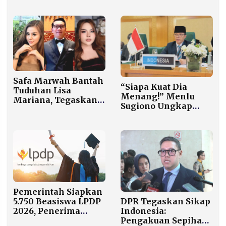
hingga Digugat Cerai
Lingkungan dalam
Atalia
Bencana Sumatera
Safa Marwah Bantah
“Siapa Kuat Dia
Tuduhan Lisa
Menang!” Menlu
Mariana, Tegaskan
Sugiono Ungkap
Hanya Berteman
Dunia Kini Seperti
dengan Ridwan
Jelang Perang Dunia
Kamil
II
Pemerintah Siapkan
5.750 Beasiswa LPDP
DPR Tegaskan Sikap
2026, Penerima
Indonesia:
Wajib Mengabdi ke
Pengakuan Sepihak