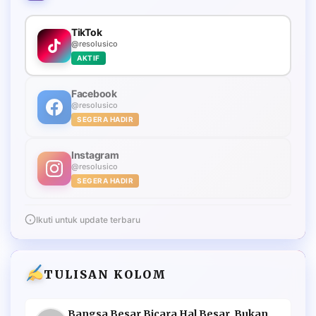
TikTok
@resolusico
AKTIF
Facebook
@resolusico
SEGERA HADIR
Instagram
@resolusico
SEGERA HADIR
Ikuti untuk update terbaru
TULISAN KOLOM
Bangsa Besar Bicara Hal Besar, Bukan