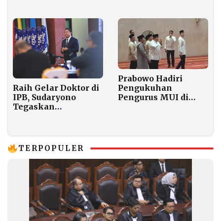
Indonesia
Israel atas
Somaliland Langgar
Hukum
Internasional
Prabowo Hadiri
Raih Gelar Doktor di
Pengukuhan
IPB, Sudaryono
Pengurus MUI di
Tegaskan
Istiqlal, Pimpin
Holdingisasi BUMN
Munajat untuk
Instrumen Negara
Keselamatan Bangsa
Hadir untuk Rakyat
TERPOPULER