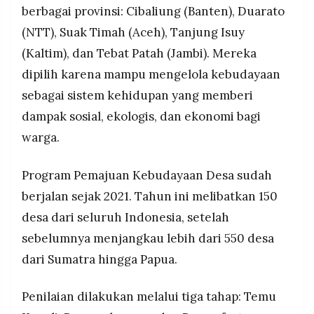
MEDIA
berbagai provinsi: Cibaliung (Banten), Duarato
PRAMUDITA
(NTT), Suak Timah (Aceh), Tanjung Isuy
(Kaltim), dan Tebat Patah (Jambi). Mereka
dipilih karena mampu mengelola kebudayaan
©
Resolusi.co
-
sebagai sistem kehidupan yang memberi
2026
dampak sosial, ekologis, dan ekonomi bagi
PT.
warga.
RESOLUSI
MEDIA
PRAMUDITA
Program Pemajuan Kebudayaan Desa sudah
berjalan sejak 2021. Tahun ini melibatkan 150
desa dari seluruh Indonesia, setelah
sebelumnya menjangkau lebih dari 550 desa
dari Sumatra hingga Papua.
Penilaian dilakukan melalui tiga tahap: Temu