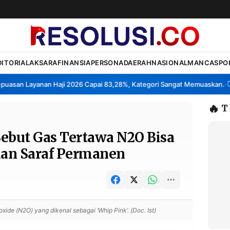
DITORIAL
AKSARA
FINANSIA
PERSONA
DAERAH
NASIONAL
MANCA
SPO
an Layanan Haji 2026 Capai 83,28%, Kategori Sangat Memuaskan.
Klas
•
🔥
T
ebut Gas Tertawa N2O Bisa
an Saraf Permanen
xide (N2O) yang dikenal sebagai ‘Whip Pink’. (Doc. Ist)