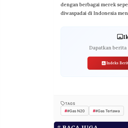
dengan berbagai merek seper
diwaspadai di Indonesia men
I
Dapatkan berita 
Indeks Beri
TAGS
#
#
#Gas N20
#Gas Tertawa
BACA JUGA