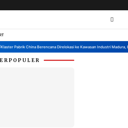
RT
ter Pabrik China Berencana Direlokasi ke Kawasan Industri Madura, Bang
ERPOPULER