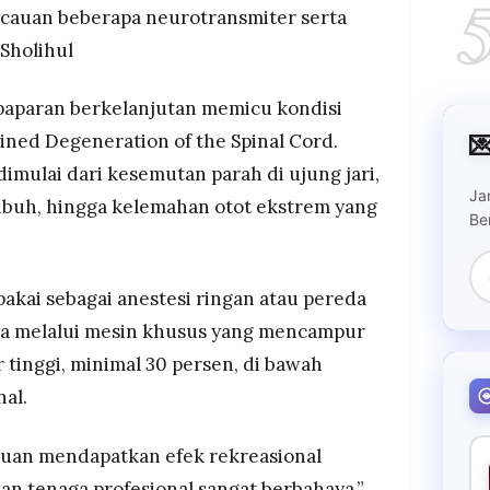
kacauan beberapa neurotransmiter serta
Sholihul
 paparan berkelanjutan memicu kondisi

ned Degeneration of the Spinal Cord.
imulai dari kesemutan parah di ujung jari,
Ja
tubuh, hingga kelemahan otot ekstrem yang
Be
akai sebagai anestesi ringan atau pereda
a melalui mesin khusus yang mencampur
tinggi, minimal 30 persen, di bawah
al.
juan mendapatkan efek rekreasional
an tenaga profesional sangat berbahaya,”