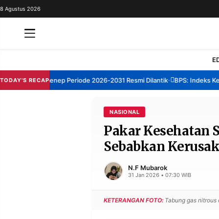
8 Agustus 2026
REDAKSI
TENTANG
RESOLUSI
IKLAN
E
TV
m TBM Sumenep Periode 2026-2031 Resmi Dilantik
BPS: Indeks Kepuas
TODAY'S RECAP
•
RUBRIKASI
EDITORIAL
AKSARA
NASIONAL
Pakar Kesehatan S
FINANSIA
PERSONA
Sebabkan Kerusak
DAERAH
NASIONAL
MANCA
SPORT
N.F Mubarok
31 Jan 2026 • 07:30 WIB
KETERANGAN FOTO:
Tabung gas nitrous o
INFORMASI
PRIVACY
BERITA