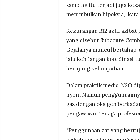
MEDIA
samping itu terjadi juga ke
PRAMUDITA
menimbulkan hipoksia,” kata 
Kekurangan B12 aktif akibat
©
Resolusi.co
yang disebut Subacute Combi
-
2026
Gejalanya muncul bertahap: d
lalu kehilangan koordinasi 
PT.
RESOLUSI
MEDIA
berujung kelumpuhan.
PRAMUDITA
Dalam praktik medis, N2O dip
nyeri. Namun penggunaanny
gas dengan oksigen berkadar 
pengawasan tenaga profesion
“Penggunaan zat yang bertu
psikotropika tanpa pengawas