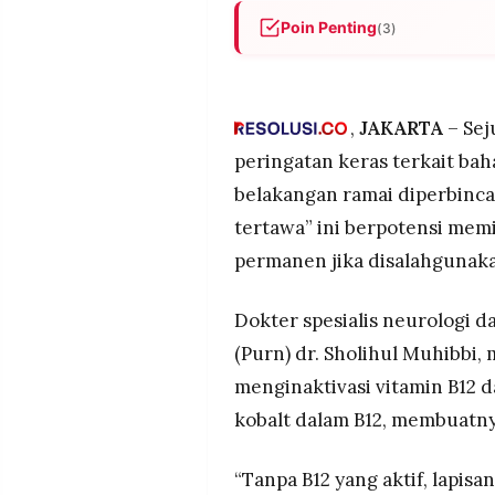
POLICY
WARGA
Poin Penting
(3)
INFORMASI
KIRIM
Gas nitrous oxide (N2O) meng
IKLAN
TULISAN
merusak lapisan pelindung s
digunakan berulang tanpa p
PENGADUAN
TERM
,
JAKARTA
– Sej
OF
Pakar kesehatan memperinga
SERVICE
peringatan keras terkait bah
pernapasan, kerusakan siste
belakangan ramai diperbincan
kasus berat
tertawa” ini berpotensi mem
Data global menunjukkan pe
IKUTI
kali lipat dalam tiga tahun t
permanen jika disalahgunaka
KAMI
pernah menggunakannya untu
Dokter spesialis neurologi d
(Purn) dr. Sholihul Muhibbi
menginaktivasi vitamin B12 
kobalt dalam B12, membuatny
©
“Tanpa B12 yang aktif, lapisa
PT.
RESOLUSI