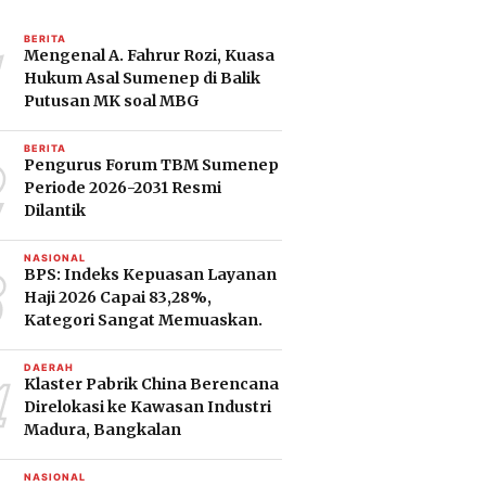
1
BERITA
Mengenal A. Fahrur Rozi, Kuasa
Hukum Asal Sumenep di Balik
Putusan MK soal MBG
2
BERITA
Pengurus Forum TBM Sumenep
Periode 2026-2031 Resmi
Dilantik
3
NASIONAL
BPS: Indeks Kepuasan Layanan
Haji 2026 Capai 83,28%,
Kategori Sangat Memuaskan.
4
DAERAH
Klaster Pabrik China Berencana
Direlokasi ke Kawasan Industri
Madura, Bangkalan
NASIONAL