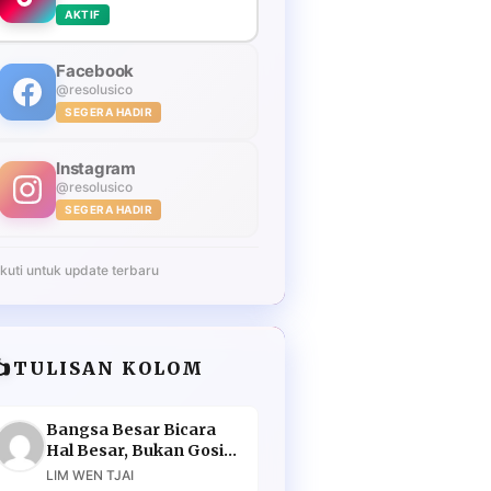
AKTIF
Facebook
@resolusico
SEGERA HADIR
Instagram
@resolusico
SEGERA HADIR
Ikuti untuk update terbaru
️
TULISAN KOLOM
Bangsa Besar Bicara
Hal Besar, Bukan Gosip
Murahan
LIM WEN TJAI