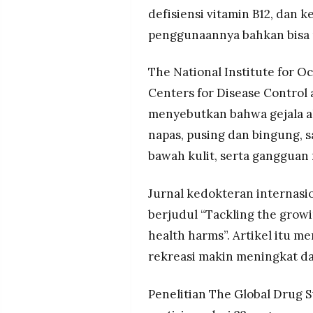
defisiensi vitamin B12, dan k
penggunaannya bahkan bisa
The National Institute for O
Centers for Disease Control
menyebutkan bahwa gejala a
napas, pusing dan bingung, sa
bawah kulit, serta gangguan
Jurnal kedokteran internasi
berjudul “Tackling the grow
health harms”. Artikel itu
rekreasi makin meningkat da
Penelitian The Global Drug S