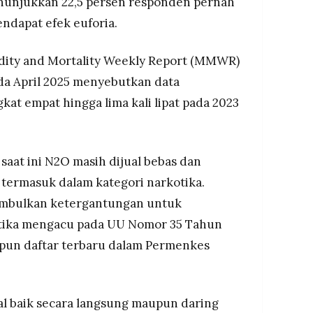
enunjukkan 22,5 persen responden pernah
dapat efek euforia.
bidity and Mortality Weekly Report (MMWR)
da April 2025 menyebutkan data
t empat hingga lima kali lipat pada 2023
aat ini N2O masih dijual bebas dan
 termasuk dalam kategori narkotika.
imbulkan ketergantungan untuk
otika mengacu pada UU Nomor 35 Tahun
pun daftar terbaru dalam Permenkes
ual baik secara langsung maupun daring