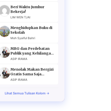
Beri Waktu Jumhur
Bekerja!
LIM WEN TJAI
Menghidupkan Buku di
Sekolah
Moh Syaiful Bahri
MBG dan Perdebatan
Publik yang Kehilangan
Argumen
ASIP IRAMA
Menolak Makan Bergizi
Gratis Sama Saja
Menolak Masa Depan
ASIP IRAMA
Lihat Semua Tulisan Kolom →