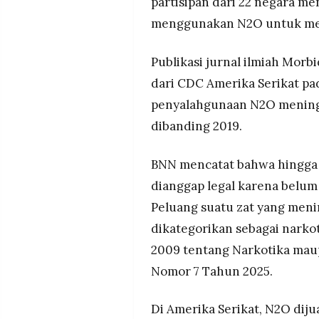
partisipan dari 22 negara m
menggunakan N2O untuk men
Publikasi jurnal ilmiah Mor
dari CDC Amerika Serikat pa
penyalahgunaan N2O meningka
dibanding 2019.
BNN mencatat bahwa hingga s
dianggap legal karena belum
Peluang suatu zat yang men
dikategorikan sebagai nark
2009 tentang Narkotika mau
Nomor 7 Tahun 2025.
Di Amerika Serikat, N2O dij