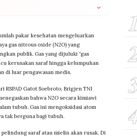
inaktivasi vitamin B12 dalam tubuh sehingga
araf dan memicu kelumpuhan permanen jika
engawasan medis
umlah pakar kesehatan mengeluarkan
tkan dampak N2O mulai dari gangguan
aya gas nitrous oxide (N2O) yang
m saraf dan reproduksi, hingga kematian pada
gkan publik. Gas yang dijuluki “gas
icu kerusakan saraf hingga kelumpuhan
nyalahgunaan N2O meningkat empat hingga lima
erakhir, dengan 22,5 persen dari 32.000 responden
n di luar pengawasan medis.
k euforia
ari RSPAD Gatot Soebroto, Brigjen TNI
, menegaskan bahwa N2O secara kimiawi
dalam tubuh. Gas ini mengoksidasi atom
a tak berguna bagi tubuh.
n pelindung saraf atau mielin akan rusak. Di