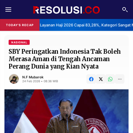
REDAKSI
TENTANG
uasan Layanan Haji 2026 Capai 83,28%, Kategori Sangat Memuaskan.
TODAY'S RECAP
RESOLUSI
IKLAN
TV
NASIONAL
SBY Peringatkan Indonesia Tak Boleh
Merasa Aman di Tengah Ancaman
RUBRIKASI
Perang Dunia yang Kian Nyata
EDITORIAL
AKSARA
N.F Mubarok
FINANSIA
PERSONA
24 Feb 2026 • 08:36 WIB
DAERAH
NASIONAL
MANCA
SPORT
INFORMASI
PRIVACY
BERITA