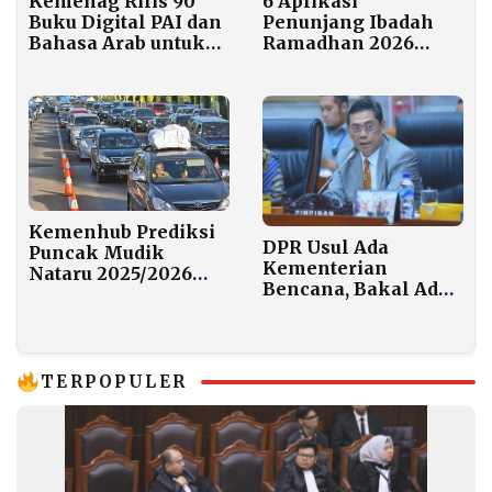
Kemenag Rilis 90
6 Aplikasi
Buku Digital PAI dan
Penunjang Ibadah
Bahasa Arab untuk
Ramadhan 2026
Madrasah
yang Wajib Dicoba
Kemenhub Prediksi
DPR Usul Ada
Puncak Mudik
Kementerian
Nataru 2025/2026
Bencana, Bakal Ada
Capai 17,18 Juta
Dirjen Longsor dan
Orang, Arus Balik
Dirjen Banjir
Tembus 20,81 Juta
Pemudik
TERPOPULER