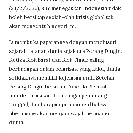
tengah memaksakan kembalinya tatanan unipolar
MEDIA
PRAMUDITA
(23/2/2026), SBY menegaskan Indonesia tidak
di tengah dunia yang seharusnya bergerak ke
arah multipolar, dan kondisi itu menjadi sumber
boleh bersikap seolah-olah krisis global tak
ketidakstabilan yang bisa meledak kapan saja.
akan menyentuh negeri ini.
SBY mendorong Indonesia memperkuat
©
Resolusi.co
ketahanan militer, pangan, dan energi secara
-
Ia membuka paparannya dengan menelusuri
2026
bersamaan, serta mengingatkan pentingnya
membangun kekuatan pertahanan udara untuk
sejarah tatanan dunia sejak era Perang Dingin.
PT.
menghadapi era perang modern yang tidak lagi
Ketika Blok Barat dan Blok Timur saling
RESOLUSI
mengenal batas wilayah konvensional.
MEDIA
PRAMUDITA
berhadapan dalam polarisasi yang kaku, dunia
setidaknya memiliki kejelasan arah. Setelah
Perang Dingin berakhir, Amerika Serikat
mendeklarasikan diri sebagai pemenang
tunggal, dan harapan pun muncul bahwa
liberalisme akan menjadi wajah permanen
dunia.