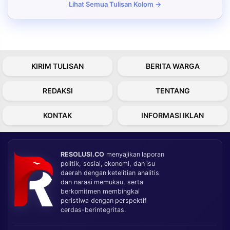
Lihat Semua Tulisan Kolom →
KIRIM TULISAN
BERITA WARGA
REDAKSI
TENTANG
KONTAK
INFORMASI IKLAN
RESOLUSI.CO
menyajikan laporan
politik, sosial, ekonomi, dan isu
daerah dengan ketelitian analitis
dan narasi memukau, serta
berkomitmen membingkai
peristiwa dengan perspektif
cerdas-berintegritas.