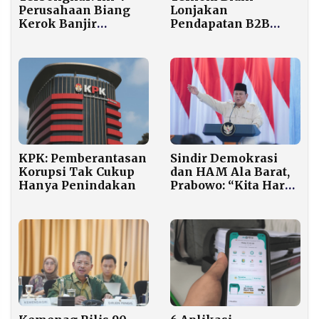
Perusahaan Biang
Lonjakan
Kerok Banjir
Pendapatan B2B
Sumatra yang
Lewat Ekosistem
Disegel Pemerintah
Digital dan Solusi AI
Terintegrasi
Sindir Demokrasi
KPK: Pemberantasan
dan HAM Ala Barat,
Korupsi Tak Cukup
Prabowo: “Kita Harus
Hanya Penindakan
Punya Politik Khas
Indonesia”