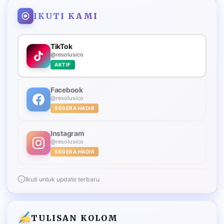
IKUTI KAMI
TikTok
@resolusico
AKTIF
Facebook
@resolusico
SEGERA HADIR
Instagram
@resolusico
SEGERA HADIR
Ikuti untuk update terbaru
TULISAN KOLOM