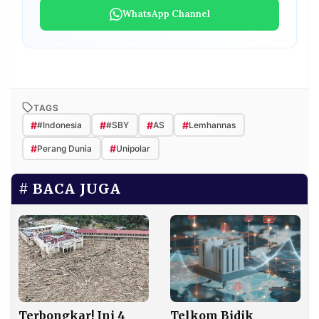
WhatsApp Channel
TAGS
#
#
#
#
#Indonesia
#SBY
AS
Lemhannas
#
#
Perang Dunia
Unipolar
BACA JUGA
Terbongkar! Ini 4
Telkom Bidik