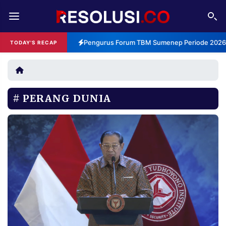
REDAKSI
TENTANG
Pengurus Forum TBM Sumenep Periode 2026-2
TODAY'S RECAP
RESOLUSI
IKLAN
TV
PERANG DUNIA
RUBRIKASI
EDITORIAL
AKSARA
FINANSIA
PERSONA
DAERAH
NASIONAL
MANCA
SPORT
INFORMASI
PRIVACY
BERITA