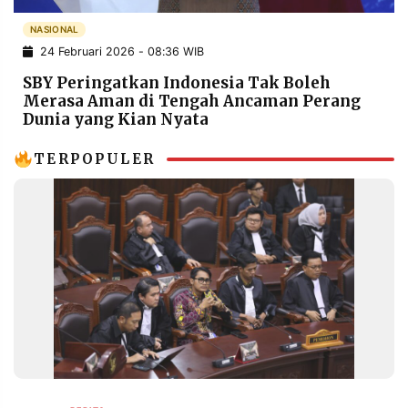
POLICY
WARGA
NASIONAL
INFORMASI
KIRIM
24 Februari 2026 - 08:36 WIB
IKLAN
TULISAN
SBY Peringatkan Indonesia Tak Boleh
PENGADUAN
TERM
Merasa Aman di Tengah Ancaman Perang
OF
Dunia yang Kian Nyata
SERVICE
TERPOPULER
IKUTI
KAMI
©
PT.
RESOLUSI