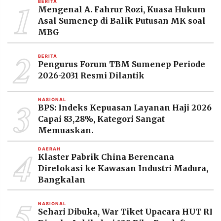
1
BERITA
MEDIA
Mengenal A. Fahrur Rozi, Kuasa Hukum
PRAMUDITA
Asal Sumenep di Balik Putusan MK soal
MBG
2
©
BERITA
Resolusi.co
Pengurus Forum TBM Sumenep Periode
-
2026
2026-2031 Resmi Dilantik
PT.
3
RESOLUSI
NASIONAL
MEDIA
BPS: Indeks Kepuasan Layanan Haji 2026
PRAMUDITA
Capai 83,28%, Kategori Sangat
Memuaskan.
4
DAERAH
Klaster Pabrik China Berencana
Direlokasi ke Kawasan Industri Madura,
Bangkalan
5
NASIONAL
Sehari Dibuka, War Tiket Upacara HUT RI