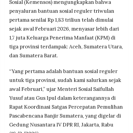
menggelontorkan bansos adaptif kebencanaan
Sosial (Kemensos) mengungkapkan bahwa
MEDIA
yang mencakup logistik, santunan, jaminan
PRAMUDITA
penyaluran bantuan sosial reguler triwulan
hidup, isian hunian, dan pemulihan ekonomi;
pertama senilai Rp 1,83 triliun telah dimulai
penyalurannya mengikuti mekanisme validasi
BNPB, kepala daerah, Kemendagri sebelum dana
sejak awal Februari 2026, menyasar lebih dari
©
dilepas ke penerima.
Resolusi.co
1,7 juta Keluarga Penerima Manfaat (KPM) di
-
Dari total 53 kabupaten/kota di tiga provinsi,
2026
tiga provinsi terdampak: Aceh, Sumatera Utara,
baru 29 yang telah tervalidasi dan siap menerima
dan Sumatera Barat.
penyaluran; total kebutuhan anggaran
PT.
RESOLUSI
diproyeksikan melampaui Rp 2 triliun dengan Rp
MEDIA
PRAMUDITA
600 miliar lebih telah siap disalurkan via Rekening
“Yang pertama adalah bantuan sosial reguler
Khusus Direktif Presiden.
untuk tiga provinsi, sudah kami salurkan sejak
awal Februari,” ujar Menteri Sosial Saifullah
Yusuf atau Gus Ipul dalam keterangannya di
Rapat Koordinasi Satgas Percepatan Pemulihan
Pascabencana Banjir Sumatera, yang digelar di
Gedung Nusantara IV DPR RI, Jakarta, Rabu