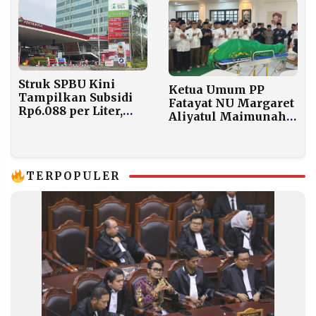
Dievaluasi Dua Bulan
Struk SPBU Kini
Ketua Umum PP
Tampilkan Subsidi
Fatayat NU Margaret
Rp6.088 per Liter,
Aliyatul Maimunah
Harga Asli Pertalite
Wafat di Usia 47, Gus
Tembus Rp16.088
Yahya: Kehilangan
Besar bagi Jam’iyah
TERPOPULER