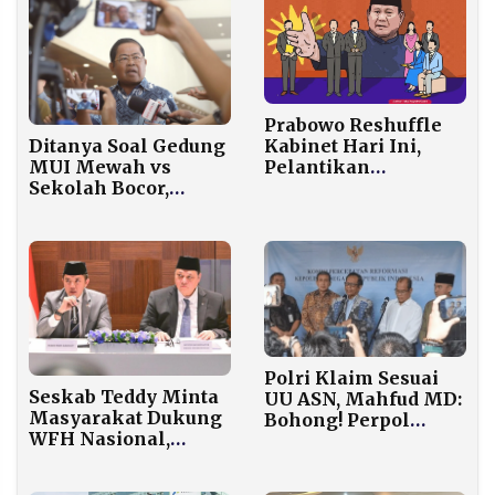
Prabowo Reshuffle
Kabinet Hari Ini,
Ditanya Soal Gedung
Pelantikan
MUI Mewah vs
Dijadwalkan Pukul
Sekolah Bocor,
13.00 WIB di Istana
Golkar: Jangan
Keliru Baca Negara
Polri Klaim Sesuai
Seskab Teddy Minta
UU ASN, Mahfud MD:
Masyarakat Dukung
Bohong! Perpol
WFH Nasional,
10/2025
Kebijakan Berlaku
Bertentangan
Mulai 1 April dan
dengan MK