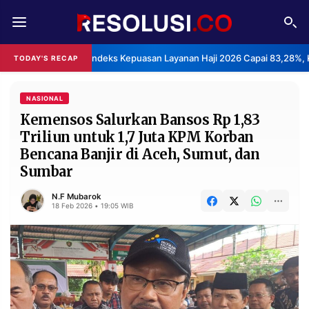
REDAKSI
TENTANG
BPS: Indeks Kepuasan Layanan Haji 2026 Capai 83,28%, 
TODAY'S RECAP
RESOLUSI
IKLAN
TV
NASIONAL
Kemensos Salurkan Bansos Rp 1,83
Triliun untuk 1,7 Juta KPM Korban
RUBRIKASI
Bencana Banjir di Aceh, Sumut, dan
EDITORIAL
AKSARA
Sumbar
FINANSIA
PERSONA
N.F Mubarok
18 Feb 2026 • 19:05 WIB
DAERAH
NASIONAL
MANCA
SPORT
INFORMASI
PRIVACY
BERITA