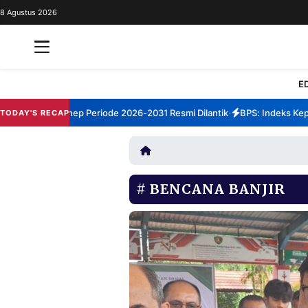
8 Agustus 2026
REDAKSI
TENTANG
RESOLUSI
IKLAN
E
TV
 TBM Sumenep Periode 2026-2031 Resmi Dilantik
BPS: Indeks Kepuas
TODAY'S RECAP
•
RUBRIKASI
EDITORIAL
AKSARA
FINANSIA
PERSONA
BENCANA BANJIR
DAERAH
NASIONAL
MANCA
SPORT
INFORMASI
PRIVACY
BERITA