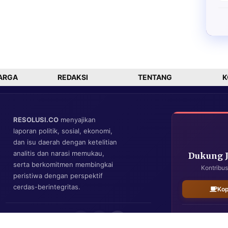
ARGA
REDAKSI
TENTANG
K
RESOLUSI.CO
menyajikan
laporan politik, sosial, ekonomi,
dan isu daerah dengan ketelitian
analitis dan narasi memukau,
Dukung 
serta berkomitmen membingkai
Kontribus
peristiwa dengan perspektif
cerdas-berintegritas.
Kop
IKUTI KAMI