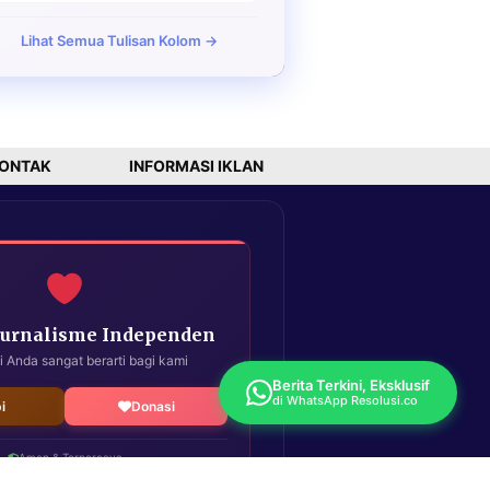
Lihat Semua Tulisan Kolom →
ONTAK
INFORMASI IKLAN
Jurnalisme Independen
i Anda sangat berarti bagi kami
Berita Terkini, Eksklusif
di WhatsApp Resolusi.co
i
Donasi
Aman & Terpercaya