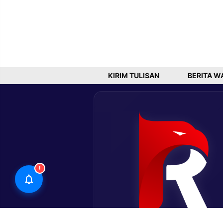
KIRIM TULISAN
BERITA W
!