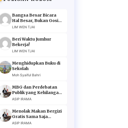
Bangsa Besar Bicara
Hal Besar, Bukan Gosip
Murahan
LIM WEN TJAI
Beri Waktu Jumhur
Bekerja!
LIM WEN TJAI
Menghidupkan Buku di
Sekolah
Moh Syaiful Bahri
MBG dan Perdebatan
Publik yang Kehilangan
Argumen
ASIP IRAMA
Menolak Makan Bergizi
Gratis Sama Saja
Menolak Masa Depan
ASIP IRAMA