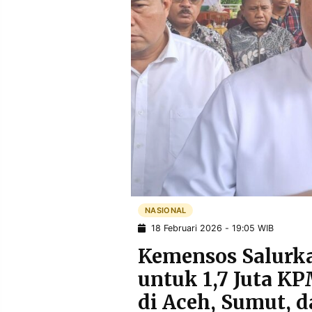
POLICY
WARGA
INFORMASI
KIRIM
IKLAN
TULISAN
PENGADUAN
TERM
OF
SERVICE
IKUTI
KAMI
NASIONAL
18 Februari 2026 - 19:05 WIB
Kemensos Salurka
untuk 1,7 Juta K
©
di Aceh, Sumut, 
PT.
RESOLUSI