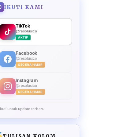
IKUTI KAMI
TikTok
@resolusico
AKTIF
Facebook
@resolusico
SEGERA HADIR
Instagram
@resolusico
SEGERA HADIR
Ikuti untuk update terbaru
TULISAN KOLOM