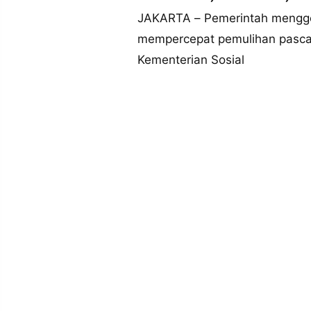
MEDIA
PRAMUDITA
JAKARTA – Pemerintah menggel
mempercepat pemulihan pascab
Kementerian Sosial
©
Resolusi.co
-
2026
PT.
RESOLUSI
MEDIA
PRAMUDITA