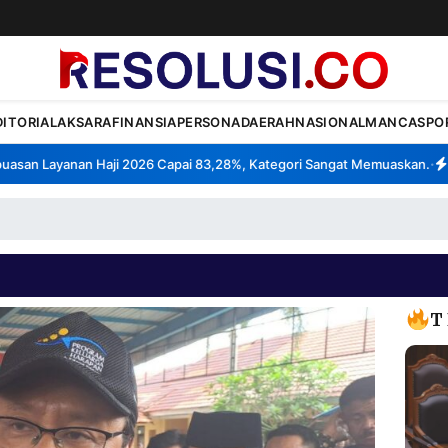
DITORIAL
AKSARA
FINANSIA
PERSONA
DAERAH
NASIONAL
MANCA
SPO
an Layanan Haji 2026 Capai 83,28%, Kategori Sangat Memuaskan.
Klas
•
T