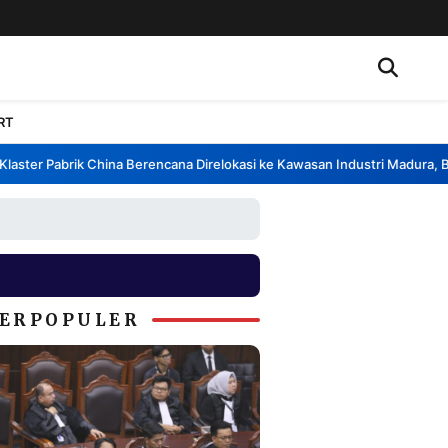
RT
ter Pabrik China Berencana Direlokasi ke Kawasan Industri Madura, Bang
ERPOPULER