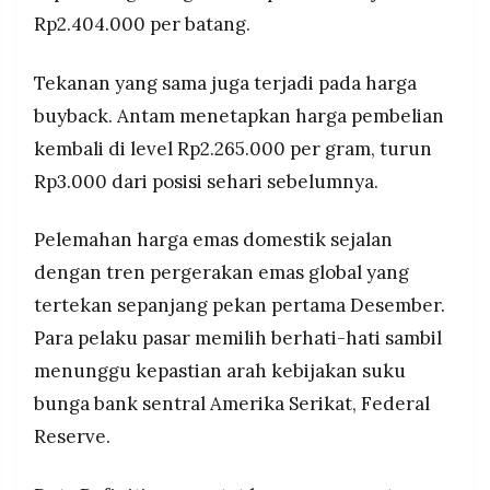
MEDIA
Rp2.404.000 per batang.
PRAMUDITA
Tekanan yang sama juga terjadi pada harga
buyback. Antam menetapkan harga pembelian
©
Resolusi.co
-
kembali di level Rp2.265.000 per gram, turun
2026
Rp3.000 dari posisi sehari sebelumnya.
PT.
RESOLUSI
MEDIA
Pelemahan harga emas domestik sejalan
PRAMUDITA
dengan tren pergerakan emas global yang
tertekan sepanjang pekan pertama Desember.
Para pelaku pasar memilih berhati-hati sambil
menunggu kepastian arah kebijakan suku
bunga bank sentral Amerika Serikat, Federal
Reserve.