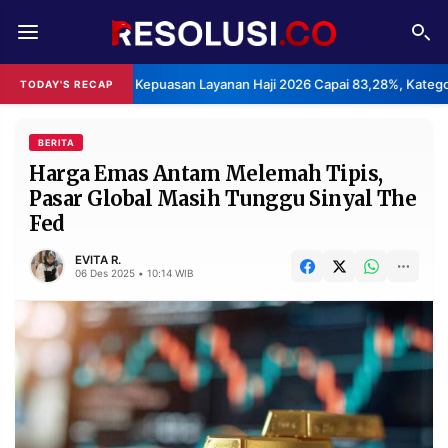
REDAKSI
TENTANG
BPS: Indeks Kepuasan Layanan Haji 2026 Capai 83,28%, Katego
TODAY'S RECAP
RESOLUSI
IKLAN
TV
BERITA
Harga Emas Antam Melemah Tipis,
Pasar Global Masih Tunggu Sinyal The
RUBRIKASI
Fed
EDITORIAL
AKSARA
EVITA R.
FINANSIA
PERSONA
06 Des 2025 • 10:14 WIB
DAERAH
NASIONAL
MANCA
SPORT
INFORMASI
PRIVACY
BERITA