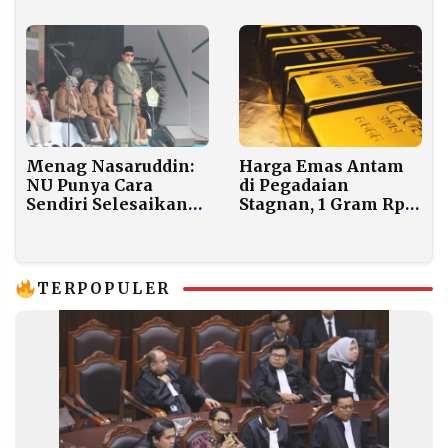
dalam Laga Penuh
Ledakan
Menag Nasaruddin:
Harga Emas Antam
NU Punya Cara
di Pegadaian
Sendiri Selesaikan
Stagnan, 1 Gram Rp
Persoalan Internal
3,25 Juta Hari Ini
TERPOPULER