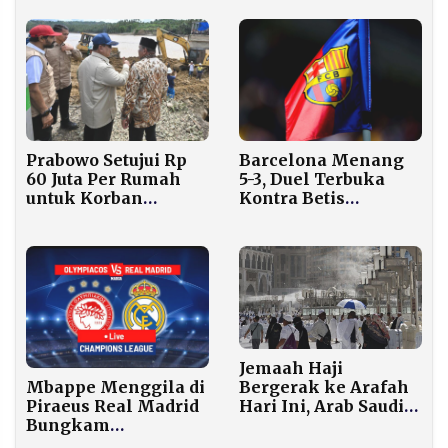
Gaza Meski Diburu
ICC
Barcelona Menang
Prabowo Setujui Rp
5-3, Duel Terbuka
60 Juta Per Rumah
Kontra Betis
untuk Korban
Berakhir Banjir Gol
Bencana Aceh,
Sumut, dan Sumbar
Jemaah Haji
Mbappe Menggila di
Bergerak ke Arafah
Piraeus Real Madrid
Hari Ini, Arab Saudi
Bungkam
Ingatkan Suhu Bisa
Olympiakos 4–3
Sampai 47 Derajat