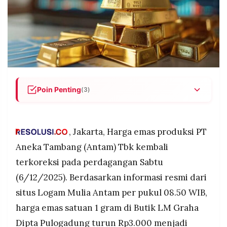
POLICY
WARGA
INFORMASI
KIRIM
IKLAN
TULISAN
PENGADUAN
TERM
OF
SERVICE
Poin Penting
(3)
Harga emas Antam turun Rp3.000 menjadi
IKUTI
Rp2.404.000 per gram, sementara harga
KAMI
buyback ikut turun ke Rp2.265.000 per gram.
, Jakarta, Harga emas produksi PT
Emas global juga melemah karena pasar
Aneka Tambang (Antam) Tbk kembali
menunggu kepastian pemangkasan suku bunga
terkoreksi pada perdagangan Sabtu
The Fed, meski dolar AS cenderung melemah.
(6/12/2025). Berdasarkan informasi resmi dari
Tekanan datang dari data ekonomi AS serta
situs Logam Mulia Antam per pukul 08.50 WIB,
kenaikan imbal hasil obligasi, yang membuat
harga emas sulit menguat pada pekan pertama
harga emas satuan 1 gram di Butik LM Graha
©
Desember 2025.
PT.
Dipta Pulogadung turun Rp3.000 menjadi
RESOLUSI