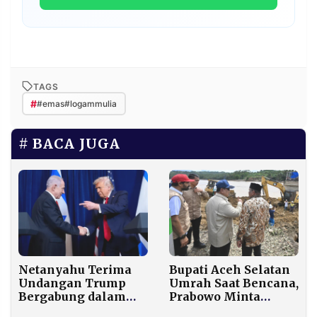
TAGS
#
#emas#logammulia
BACA JUGA
Netanyahu Terima
Bupati Aceh Selatan
Undangan Trump
Umrah Saat Bencana,
Bergabung dalam
Prabowo Minta
Dewan Perdamaian
Mendagri Bertindak