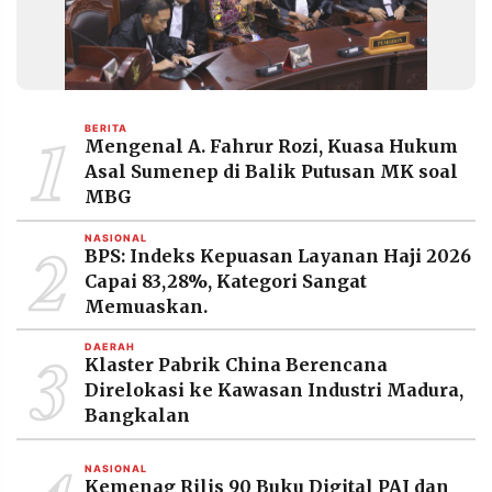
1
BERITA
Mengenal A. Fahrur Rozi, Kuasa Hukum
Asal Sumenep di Balik Putusan MK soal
MBG
2
NASIONAL
BPS: Indeks Kepuasan Layanan Haji 2026
Capai 83,28%, Kategori Sangat
Memuaskan.
3
DAERAH
Klaster Pabrik China Berencana
Direlokasi ke Kawasan Industri Madura,
Bangkalan
NASIONAL
Kemenag Rilis 90 Buku Digital PAI dan