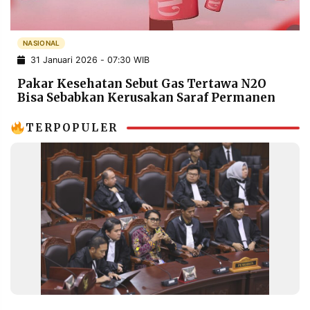
POLICY
WARGA
INFORMASI
KIRIM
NASIONAL
IKLAN
TULISAN
31 Januari 2026 - 07:30 WIB
PENGADUAN
TERM
Pakar Kesehatan Sebut Gas Tertawa N2O
OF
SERVICE
Bisa Sebabkan Kerusakan Saraf Permanen
TERPOPULER
IKUTI
KAMI
©
PT.
RESOLUSI