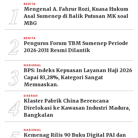
1
MEDIA
BERITA
PRAMUDITA
Mengenal A. Fahrur Rozi, Kuasa Hukum
Asal Sumenep di Balik Putusan MK soal
MBG
©
2
Resolusi.co
BERITA
-
Pengurus Forum TBM Sumenep Periode
2026
2026-2031 Resmi Dilantik
PT.
RESOLUSI
3
MEDIA
NASIONAL
BPS: Indeks Kepuasan Layanan Haji 2026
PRAMUDITA
Capai 83,28%, Kategori Sangat
Memuaskan.
4
DAERAH
Klaster Pabrik China Berencana
Direlokasi ke Kawasan Industri Madura,
Bangkalan
NASIONAL
Kemenag Rilis 90 Buku Digital PAI dan