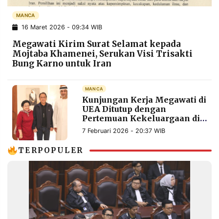
POLICY
WARGA
MANCA
INFORMASI
KIRIM
16 Maret 2026 - 09:34 WIB
IKLAN
TULISAN
Megawati Kirim Surat Selamat kepada
PENGADUAN
TERM
Mojtaba Khamenei, Serukan Visi Trisakti
OF
Bung Karno untuk Iran
SERVICE
MANCA
Kunjungan Kerja Megawati di
IKUTI
UEA Ditutup dengan
KAMI
Pertemuan Kekeluargaan di
Rumah Dubes
7 Februari 2026 - 20:37 WIB
TERPOPULER
©
PT.
RESOLUSI