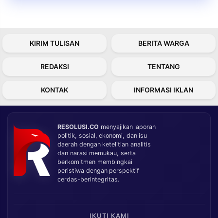
KIRIM TULISAN
BERITA WARGA
REDAKSI
TENTANG
KONTAK
INFORMASI IKLAN
RESOLUSI.CO
menyajikan laporan
politik, sosial, ekonomi, dan isu
daerah dengan ketelitian analitis
dan narasi memukau, serta
berkomitmen membingkai
peristiwa dengan perspektif
cerdas-berintegritas.
IKUTI KAMI