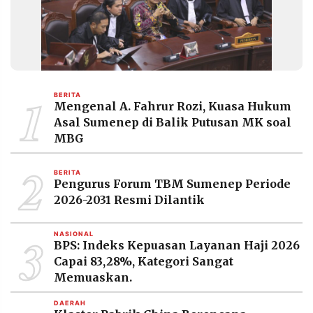
MEDIA
PRAMUDITA
©
Resolusi.co
-
1
BERITA
2026
Mengenal A. Fahrur Rozi, Kuasa Hukum
Asal Sumenep di Balik Putusan MK soal
PT.
MBG
RESOLUSI
MEDIA
PRAMUDITA
2
BERITA
Pengurus Forum TBM Sumenep Periode
2026-2031 Resmi Dilantik
3
NASIONAL
BPS: Indeks Kepuasan Layanan Haji 2026
Capai 83,28%, Kategori Sangat
Memuaskan.
DAERAH