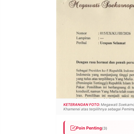
POLICY
WARGA
INFORMASI
KIRIM
IKLAN
TULISAN
PENGADUAN
TERM
OF
SERVICE
IKUTI
KAMI
KETERANGAN FOTO:
Megawati Soekarnop
Khamenei atas terpilihnya sebagai Pemimpin
©
Poin Penting
(3)
PT.
RESOLUSI