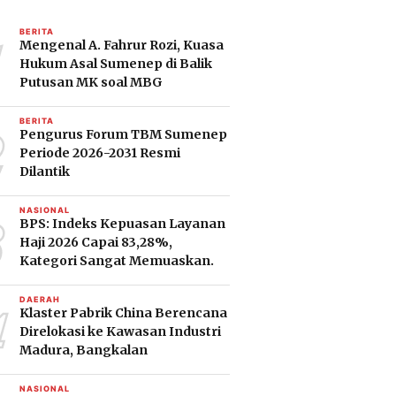
1
BERITA
Mengenal A. Fahrur Rozi, Kuasa
Hukum Asal Sumenep di Balik
Putusan MK soal MBG
2
BERITA
Pengurus Forum TBM Sumenep
Periode 2026-2031 Resmi
Dilantik
3
NASIONAL
BPS: Indeks Kepuasan Layanan
Haji 2026 Capai 83,28%,
Kategori Sangat Memuaskan.
4
DAERAH
Klaster Pabrik China Berencana
Direlokasi ke Kawasan Industri
Madura, Bangkalan
NASIONAL