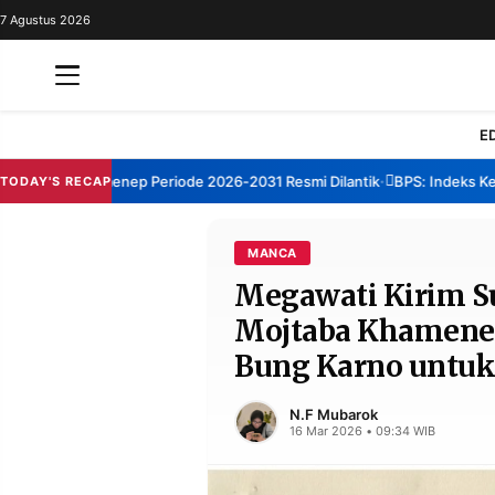
7 Agustus 2026
REDAKSI
TENTANG
RESOLUSI
IKLAN
E
TV
um TBM Sumenep Periode 2026-2031 Resmi Dilantik
BPS: Indeks Kepua
TODAY'S RECAP
•
RUBRIKASI
EDITORIAL
AKSARA
MANCA
Megawati Kirim S
FINANSIA
PERSONA
Mojtaba Khamenei,
DAERAH
NASIONAL
Bung Karno untuk
MANCA
SPORT
N.F Mubarok
16 Mar 2026 • 09:34 WIB
INFORMASI
PRIVACY
BERITA