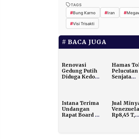
TAGS
#
#
#
Bung Karno
Iran
Megaw
#
Visi Trisakti
BACA JUGA
Renovasi
Hamas To
Gedung Putih
Pelucutan
Diduga Kedok
Senjata
Pembangunan
Selama
Bunker
Penduduk
Rahasia Era
Israel
Trump
Berlanjut
Istana Terima
Jual Miny
Undangan
Venezuel
Rapat Board of
Rp8,45 T,
Peace di AS,
Trump
Kehadiran
Targetka
Prabowo
Investasi
Belum Pasti
hingga Rp