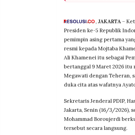
MEDIA
Megawati Soekarnoputri men
PRAMUDITA
Khamenei atas terpilihnya se
sebagai yang pertama dari to
,
JAKARTA
– Ket
Megawati ke Teheran, setelah
Presiden ke-5 Republik Indo
akibat serangan AS-Israel.
©
Resolusi.co
pemimpin asing pertama yan
-
Dalam surat bertanggal 9 Mar
2026
Bung Karno sebagai cermin p
resmi kepada Mojtaba Khamen
mendorong Mojtaba menerus
PT.
Ali Khamenei itu sebagai Pem
imperialisme dari para pemim
RESOLUSI
MEDIA
bertanggal 9 Maret 2026 it
PRAMUDITA
Dubes Iran Mohammad Borouje
Megawati dengan Teheran, se
pemimpin yang selalu perta
keadilan global, dalam kunj
duka cita atas wafatnya Ayat
tersebut secara langsung.
Sekretaris Jenderal PDIP, Ha
Jakarta, Senin (16/3/2026), 
Mohammad Boroujerdi berku
tersebut secara langsung.