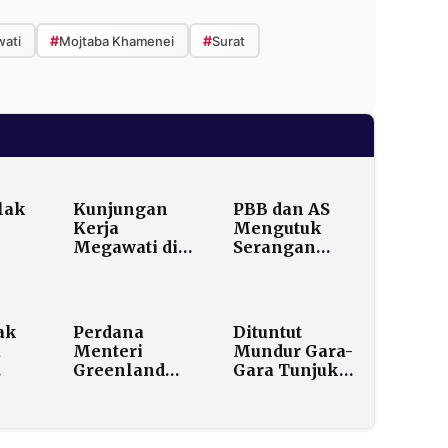
#
#
ati
Mojtaba Khamenei
Surat
lak
Kunjungan
PBB dan AS
Kerja
Mengutuk
Megawati di
Serangan
UEA Ditutup
Drone RSF
an
dengan
terhadap
Pertemuan
Konvoi
Kekeluargaan
Bantuan
ak
Perdana
Dituntut
di Rumah
Kemanusiaan
a
Menteri
Mundur Gara-
Dubes
di Sudan
Greenland
Gara Tunjuk
Tegaskan Tak
Duta Besar
n
Mengetahui
Bermasalah,
Isi
PM Starmer:
1.689
Kesepakatan
Saya Tidak