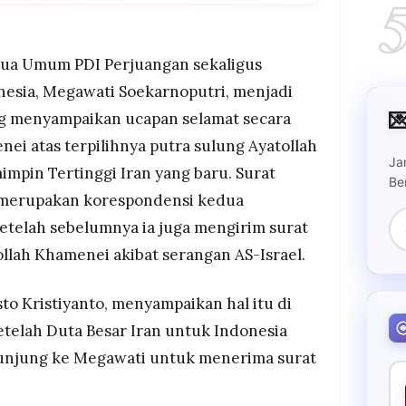
girimkan surat ucapan selamat kepada Mojtaba
bagai Pemimpin Tertinggi Iran yang baru, disebut
koh asing manapun, ini adalah surat kedua
ua Umum PDI Perjuangan sekaligus
 surat duka atas wafatnya Ayatollah Khamenei
nesia, Megawati Soekarnoputri, menjadi

g menyampaikan ucapan selamat secara
et 2026 itu, Megawati menyerukan visi Trisakti
erjuangan Iran menghadapi tekanan Barat, dan
ei atas terpilihnya putra sulung Ayatollah
kan semangat perlawanan terhadap neo-
Ja
impin Tertinggi Iran yang baru. Surat
pin revolusi sebelumnya.
Be
u merupakan korespondensi kedua
rdi memuji konsistensi Megawati sebagai
telah sebelumnya ia juga mengirim surat
ma memberikan perhatian dan memperjuangkan
ungannya ke Megawati untuk menerima surat
ollah Khamenei akibat serangan AS-Israel.
sto Kristiyanto, menyampaikan hal itu di
setelah Duta Besar Iran untuk Indonesia
njung ke Megawati untuk menerima surat