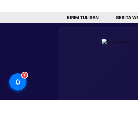
T
KIRIM TULISAN
BERITA W
!