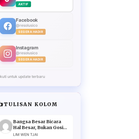
AKTIF
Facebook
@resolusico
SEGERA HADIR
Instagram
@resolusico
SEGERA HADIR
Ikuti untuk update terbaru
️
TULISAN KOLOM
Bangsa Besar Bicara
Hal Besar, Bukan Gosip
Murahan
LIM WEN TJAI