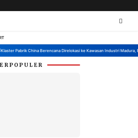
RT
ster Pabrik China Berencana Direlokasi ke Kawasan Industri Madura, Ban
ERPOPULER