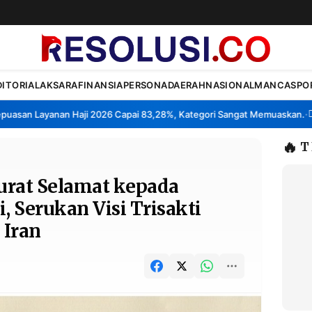
DITORIAL
AKSARA
FINANSIA
PERSONA
DAERAH
NASIONAL
MANCA
SPO
san Layanan Haji 2026 Capai 83,28%, Kategori Sangat Memuaskan.
Kla
•
🔥
T
urat Selamat kepada
 Serukan Visi Trisakti
 Iran