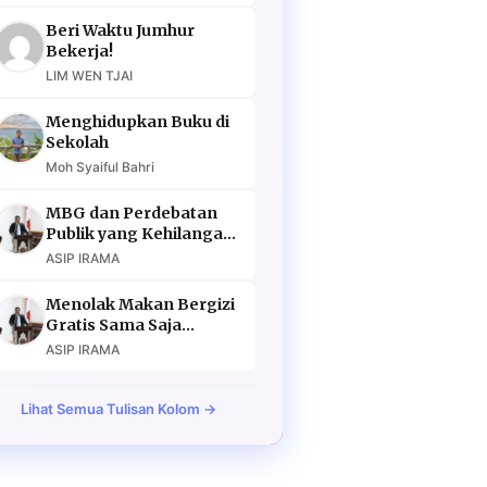
Beri Waktu Jumhur
Bekerja!
LIM WEN TJAI
Menghidupkan Buku di
Sekolah
Moh Syaiful Bahri
MBG dan Perdebatan
Publik yang Kehilangan
Argumen
ASIP IRAMA
Menolak Makan Bergizi
Gratis Sama Saja
Menolak Masa Depan
ASIP IRAMA
Lihat Semua Tulisan Kolom →