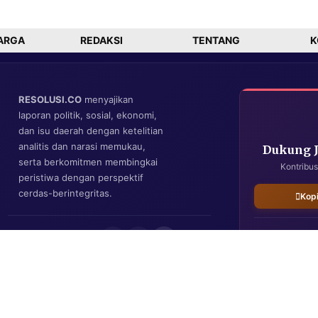
Trump-NATO
Siap
Tinggalkan
Mandat
ARGA
REDAKSI
TENTANG
K
RESOLUSI.CO
menyajikan
laporan politik, sosial, ekonomi,
dan isu daerah dengan ketelitian
analitis dan narasi memukau,
Dukung 
serta berkomitmen membingkai
Kontribus
peristiwa dengan perspektif
cerdas-berintegritas.
Kop
IKUTI KAMI