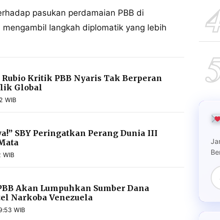
terhadap pasukan perdamaian PBB di
mengambil langkah diplomatik yang lebih
Rubio Kritik PBB Nyaris Tak Berperan
lik Global
52 WIB
a!” SBY Peringatkan Perang Dunia III
Ja
Mata
Be
2 WIB
 PBB Akan Lumpuhkan Sumber Dana
el Narkoba Venezuela
9:53 WIB