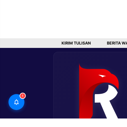
KIRIM TULISAN
BERITA W
!