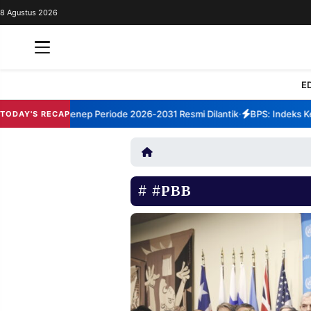
8 Agustus 2026
REDAKSI
TENTANG
RESOLUSI
IKLAN
E
TV
um TBM Sumenep Periode 2026-2031 Resmi Dilantik
BPS: Indeks Kepu
TODAY'S RECAP
•
RUBRIKASI
EDITORIAL
AKSARA
FINANSIA
PERSONA
#PBB
DAERAH
NASIONAL
MANCA
SPORT
INFORMASI
PRIVACY
BERITA