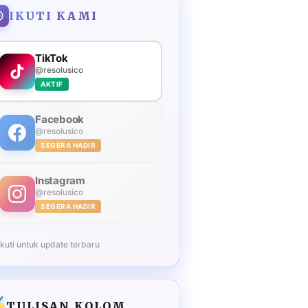
IKUTI KAMI
TikTok
@resolusico
AKTIF
Facebook
@resolusico
SEGERA HADIR
Instagram
@resolusico
SEGERA HADIR
Ikuti untuk update terbaru
TULISAN KOLOM