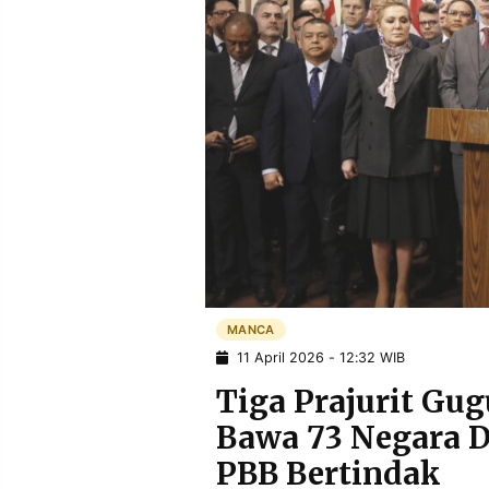
POLICY
WARGA
INFORMASI
KIRIM
IKLAN
TULISAN
PENGADUAN
TERM
OF
SERVICE
IKUTI
KAMI
MANCA
11 April 2026 - 12:32 WIB
Tiga Prajurit Gug
Bawa 73 Negara 
©
PBB Bertindak
PT.
RESOLUSI