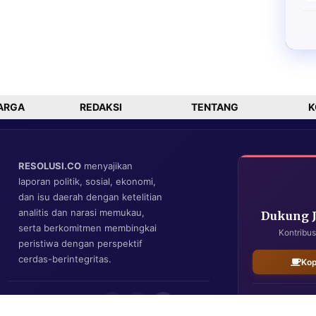
ARGA
REDAKSI
TENTANG
K
RESOLUSI.CO
menyajikan
laporan politik, sosial, ekonomi,
dan isu daerah dengan ketelitian
analitis dan narasi memukau,
Dukung 
serta berkomitmen membingkai
Kontribus
peristiwa dengan perspektif
cerdas-berintegritas.
Kop
IKUTI KAMI