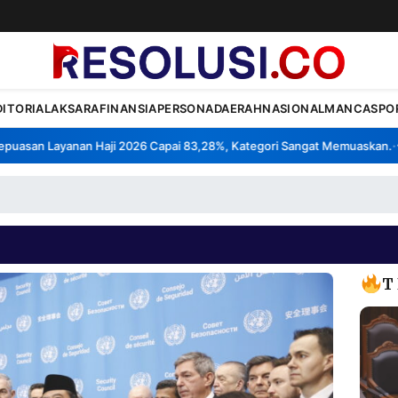
DITORIAL
AKSARA
FINANSIA
PERSONA
DAERAH
NASIONAL
MANCA
SPO
asan Layanan Haji 2026 Capai 83,28%, Kategori Sangat Memuaskan.
Kl
•
T