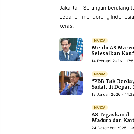
MEDIA
PRAMUDITA
Jakarta – Serangan berulang 
Lebanon mendorong Indonesia 
keras.
©
Resolusi.co
-
MANCA
2026
Menlu AS Marco 
Selesaikan Konf
PT.
RESOLUSI
14 Februari 2026 - 17:
MEDIA
PRAMUDITA
MANCA
“PBB Tak Berday
Sudah di Depan 
19 Januari 2026 - 14:3
MANCA
AS Tegaskan di
Maduro dan Kart
24 Desember 2025 - 0