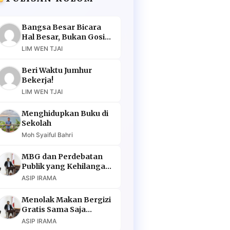
Bangsa Besar Bicara
Hal Besar, Bukan Gosip
Murahan
LIM WEN TJAI
Beri Waktu Jumhur
Bekerja!
LIM WEN TJAI
Menghidupkan Buku di
Sekolah
Moh Syaiful Bahri
MBG dan Perdebatan
Publik yang Kehilangan
Argumen
ASIP IRAMA
Menolak Makan Bergizi
Gratis Sama Saja
Menolak Masa Depan
ASIP IRAMA