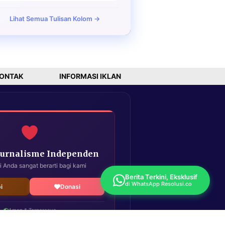
Lihat Semua Tulisan Kolom →
ONTAK
INFORMASI IKLAN
Jurnalisme Independen
i Anda sangat berarti bagi kami
Berita Terkini, Eksklusif
di WhatsApp Resolusi.co
i
Donasi
Aman & Terpercaya