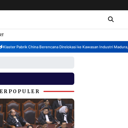
RT
aster Pabrik China Berencana Direlokasi ke Kawasan Industri Madura, Ba
ERPOPULER