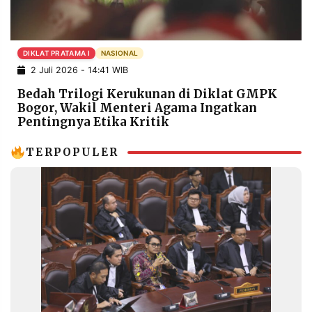
POLICY
WARGA
INFORMASI
KIRIM
IKLAN
TULISAN
DIKLAT PRATAMA I
NASIONAL
2 Juli 2026 - 14:41 WIB
PENGADUAN
TERM
OF
Bedah Trilogi Kerukunan di Diklat GMPK
SERVICE
Bogor, Wakil Menteri Agama Ingatkan
Pentingnya Etika Kritik
TERPOPULER
IKUTI
KAMI
©
PT.
RESOLUSI