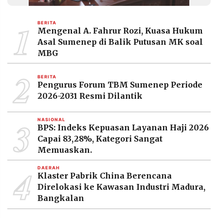
MEDIA
PRAMUDITA
1
BERITA
Mengenal A. Fahrur Rozi, Kuasa Hukum
Asal Sumenep di Balik Putusan MK soal
©
MBG
Resolusi.co
-
2
2026
BERITA
Pengurus Forum TBM Sumenep Periode
PT.
2026-2031 Resmi Dilantik
RESOLUSI
MEDIA
PRAMUDITA
3
NASIONAL
BPS: Indeks Kepuasan Layanan Haji 2026
Capai 83,28%, Kategori Sangat
Memuaskan.
4
DAERAH
Klaster Pabrik China Berencana
Direlokasi ke Kawasan Industri Madura,
Bangkalan