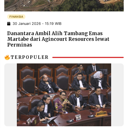
POLICY
WARGA
INFORMASI
KIRIM
FINANSIA
IKLAN
TULISAN
30 Januari 2026 - 15:19 WIB
PENGADUAN
TERM
Danantara Ambil Alih Tambang Emas
OF
Martabe dari Agincourt Resources lewat
SERVICE
Perminas
TERPOPULER
IKUTI
KAMI
©
PT.
RESOLUSI