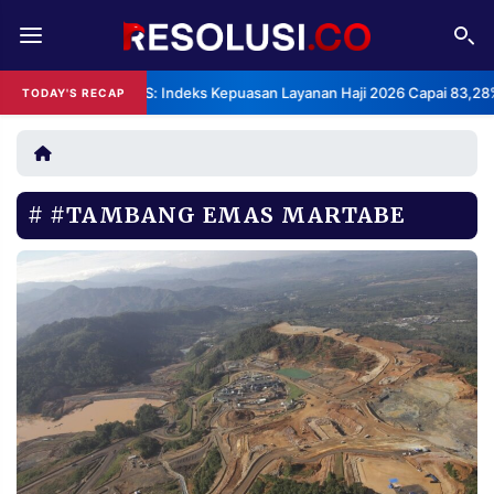
REDAKSI
TENTANG
BPS: Indeks Kepuasan Layanan Haji 2026 Capai 83,28
TODAY'S RECAP
RESOLUSI
IKLAN
TV
#TAMBANG EMAS MARTABE
RUBRIKASI
EDITORIAL
AKSARA
FINANSIA
PERSONA
DAERAH
NASIONAL
MANCA
SPORT
INFORMASI
PRIVACY
BERITA