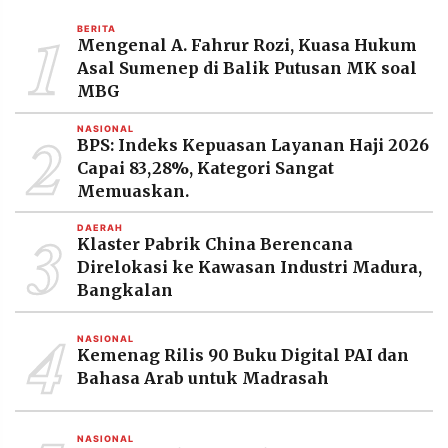
MEDIA
PRAMUDITA
1
BERITA
Mengenal A. Fahrur Rozi, Kuasa Hukum
Asal Sumenep di Balik Putusan MK soal
MBG
©
Resolusi.co
2
NASIONAL
-
BPS: Indeks Kepuasan Layanan Haji 2026
2026
Capai 83,28%, Kategori Sangat
PT.
Memuaskan.
RESOLUSI
MEDIA
3
PRAMUDITA
DAERAH
Klaster Pabrik China Berencana
Direlokasi ke Kawasan Industri Madura,
Bangkalan
4
NASIONAL
Kemenag Rilis 90 Buku Digital PAI dan
Bahasa Arab untuk Madrasah
NASIONAL