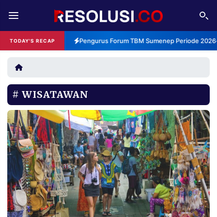
REDAKSI
TENTANG
Pengurus Forum TBM Sumenep Periode 2026-2
TODAY'S RECAP
RESOLUSI
IKLAN
TV
WISATAWAN
RUBRIKASI
EDITORIAL
AKSARA
FINANSIA
PERSONA
DAERAH
NASIONAL
MANCA
SPORT
INFORMASI
PRIVACY
BERITA