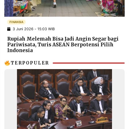
POLICY
WARGA
INFORMASI
KIRIM
IKLAN
TULISAN
FINANSIA
3 Juni 2026 - 15:03 WIB
PENGADUAN
TERM
OF
Rupiah Melemah Bisa Jadi Angin Segar bagi
SERVICE
Pariwisata, Turis ASEAN Berpotensi Pilih
Indonesia
TERPOPULER
IKUTI
KAMI
©
PT.
RESOLUSI