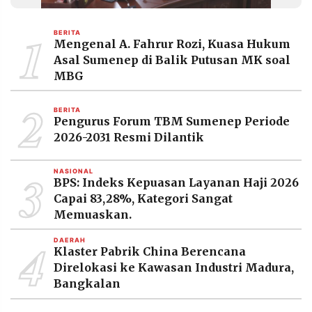
MEDIA
PRAMUDITA
1
BERITA
Mengenal A. Fahrur Rozi, Kuasa Hukum
Asal Sumenep di Balik Putusan MK soal
©
MBG
Resolusi.co
-
2
2026
BERITA
Pengurus Forum TBM Sumenep Periode
PT.
2026-2031 Resmi Dilantik
RESOLUSI
MEDIA
PRAMUDITA
3
NASIONAL
BPS: Indeks Kepuasan Layanan Haji 2026
Capai 83,28%, Kategori Sangat
Memuaskan.
4
DAERAH
Klaster Pabrik China Berencana
Direlokasi ke Kawasan Industri Madura,
Bangkalan