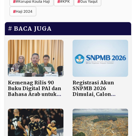
#
#
#
#Korupsi Kouta Haji
#KPK
Gus Yaqut
#
Haji 2024
BACA JUGA
Kemenag Rilis 90
Registrasi Akun
Buku Digital PAI dan
SNPMB 2026
Bahasa Arab untuk
Dimulai, Calon
Madrasah
Mahasiswa Wajib
Perhatikan Jadwal
dan Prosedur Resmi