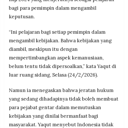
MEDIA
PRAMUDITA
bagi para pemimpin dalam mengambil
Gugatan praperadilan Yaqut terhadap KPK
terdaftar dengan nomor perkara
keputusan.
19/Pid.Pra/2026/PN JKT.SEL di Pengadilan
Negeri Jakarta Selatan, dengan sidang perdana
©
“Ini pelajaran bagi setiap pemimpin dalam
digelar Selasa (24/2/2026).
Resolusi.co
-
mengambil kebijakan. Bahwa kebijakan yang
2026
diambil, meskipun itu dengan
PT.
mempertimbangkan aspek kemanusiaan,
RESOLUSI
MEDIA
PRAMUDITA
belum tentu tidak dipersoalkan,” kata Yaqut di
luar ruang sidang, Selasa (24/2/2026).
Namun ia menegaskan bahwa jeratan hukum
yang sedang dihadapinya tidak boleh membuat
para pejabat gentar dalam memutuskan
kebijakan yang dinilai bermanfaat bagi
masyarakat. Yaqut menyebut Indonesia tidak