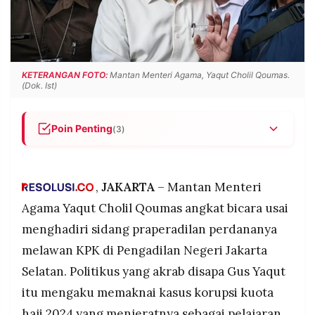
POLICY
WARGA
INFORMASI
KIRIM
IKLAN
TULISAN
PENGADUAN
TERM
KETERANGAN FOTO:
Mantan Menteri Agama, Yaqut Cholil Qoumas.
OF
(Dok. Ist)
SERVICE
Poin Penting
(3)
Mantan Menteri Agama Yaqut Cholil Qoumas
IKUTI
KAMI
menyebut kasus korupsi kuota haji 2024 yang
menjeratnya sebagai pelajaran bagi pemimpin,
,
JAKARTA
– Mantan Menteri
sekaligus meminta pejabat tidak takut mengambil
Agama Yaqut Cholil Qoumas angkat bicara usai
kebijakan meski berpotensi dipersoalkan secara
menghadiri sidang praperadilan perdananya
hukum.
melawan KPK di Pengadilan Negeri Jakarta
Yaqut membela keputusannya membagi kuota
haji tambahan secara 50-50 antara jalur khusus
Selatan. Politikus yang akrab disapa Gus Yaqut
dan reguler dengan alasan hifdzun nafs, yakni
itu mengaku memaknai kasus korupsi kuota
©
menjaga keselamatan jiwa jemaah akibat
PT.
haji 2024 yang menjeratnya sebagai pelajaran
keterbatasan kapasitas di Arab Saudi.
RESOLUSI