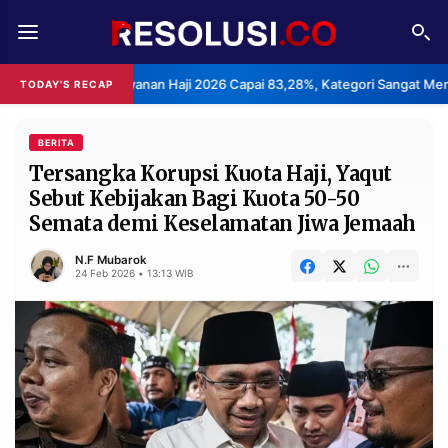
REDAKSI
TENTANG
asan Layanan Haji 2026 Capai 83,28%, Kategori Sangat Memuaskan.
TODAY'S RECAP
RESOLUSI
IKLAN
TV
BERITA
Tersangka Korupsi Kuota Haji, Yaqut
Sebut Kebijakan Bagi Kuota 50-50
RUBRIKASI
Semata demi Keselamatan Jiwa Jemaah
EDITORIAL
AKSARA
N.F Mubarok
FINANSIA
PERSONA
24 Feb 2026 • 13:13 WIB
DAERAH
NASIONAL
MANCA
SPORT
INFORMASI
PRIVACY
BERITA