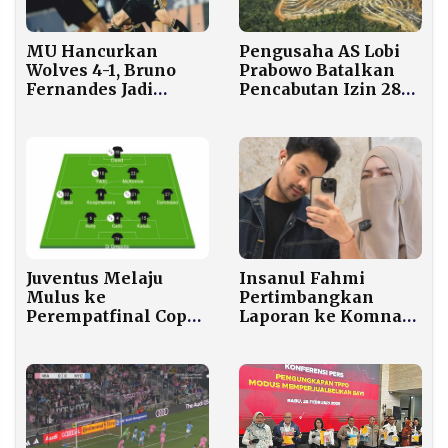
Pengusaha AS Lobi
MU Hancurkan
Prabowo Batalkan
Wolves 4-1, Bruno
Pencabutan Izin 28
Fernandes Jadi
Perusahaan di
Bintang Lapangan
Sumatra
Juventus Melaju
Insanul Fahmi
Mulus ke
Pertimbangkan
Perempatfinal Coppa
Laporan ke Komnas
Italia, Udinese
Anak karena Akses
Tumbang 0-2 di
Bertemu Anaknya
Allianz Stadium
Dibatasi