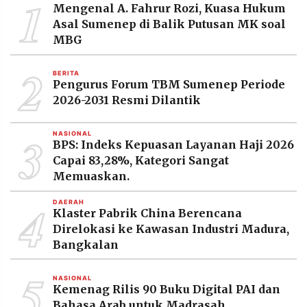
1
Mengenal A. Fahrur Rozi, Kuasa Hukum
Asal Sumenep di Balik Putusan MK soal
MBG
2
BERITA
Pengurus Forum TBM Sumenep Periode
2026-2031 Resmi Dilantik
3
NASIONAL
BPS: Indeks Kepuasan Layanan Haji 2026
Capai 83,28%, Kategori Sangat
Memuaskan.
4
DAERAH
Klaster Pabrik China Berencana
Direlokasi ke Kawasan Industri Madura,
Bangkalan
5
NASIONAL
Kemenag Rilis 90 Buku Digital PAI dan
Bahasa Arab untuk Madrasah