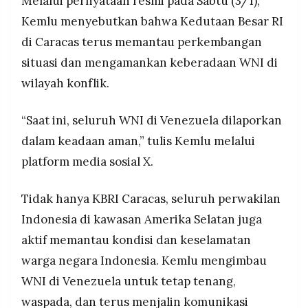
Melalui pernyataan resmi pada Sabtu (3/1),
MEDIA
PRAMUDITA
Kemlu menyebutkan bahwa Kedutaan Besar RI
di Caracas terus memantau perkembangan
situasi dan mengamankan keberadaan WNI di
©
Resolusi.co
wilayah konflik.
-
2026
“Saat ini, seluruh WNI di Venezuela dilaporkan
PT.
RESOLUSI
dalam keadaan aman,” tulis Kemlu melalui
MEDIA
PRAMUDITA
platform media sosial X.
Tidak hanya KBRI Caracas, seluruh perwakilan
Indonesia di kawasan Amerika Selatan juga
aktif memantau kondisi dan keselamatan
warga negara Indonesia. Kemlu mengimbau
WNI di Venezuela untuk tetap tenang,
waspada, dan terus menjalin komunikasi