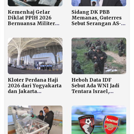
Kemenhaj Gelar
Sidang DK PBB
Diklat PPIH 2026
Memanas, Guterres
Bernuansa Militer
Sebut Serangan AS-
untuk 1.500 Petugas
Israel ke Iran
“Agresi Terang-
terangan”
Kloter Perdana Haji
Heboh Data IDF
2026 dari Yogyakarta
Sebut Ada WNI Jadi
dan Jakarta
Tentara Israel,
Mendarat di
Indonesia Tak Akui
Madinah Rabu Pagi
Kewarganegaraan
Ganda