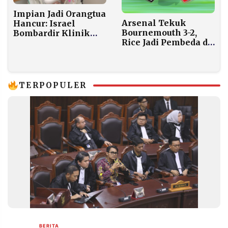
Impian Jadi Orangtua
Arsenal Tekuk
Hancur: Israel
Bournemouth 3-2,
Bombardir Klinik
Rice Jadi Pembeda di
Fertilitas Gaza, PBB
Emirates
Sebut Genosida
TERPOPULER
BERITA