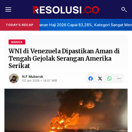
REDAKSI
TENTANG
san Layanan Haji 2026 Capai 83,28%, Kategori Sangat Memuaskan.
TODAY'S RECAP
•
RESOLUSI
IKLAN
TV
MANCA
WNI di Venezuela Dipastikan Aman di
Tengah Gejolak Serangan Amerika
RUBRIKASI
Serikat
EDITORIAL
AKSARA
N.F Mubarok
FINANSIA
PERSONA
03 Jan 2026 • 18:57 WIB
DAERAH
NASIONAL
MANCA
SPORT
INFORMASI
PRIVACY
BERITA