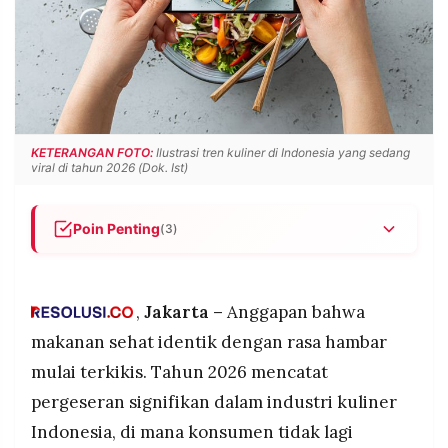
POLICY
WARGA
INFORMASI
KIRIM
IKLAN
TULISAN
PENGADUAN
TERM
OF
SERVICE
KETERANGAN FOTO:
Ilustrasi tren kuliner di Indonesia yang sedang
viral di tahun 2026 (Dok. Ist)
IKUTI
Poin Penting
(3)
KAMI
Tren "healthy comfort food" mendominasi kuliner
Indonesia 2026 dengan menu tradisional seperti
bakso dan seblak hadir dalam versi lebih sehat
,
Jakarta –
Anggapan bahwa
tanpa kehilangan cita rasa
makanan sehat identik dengan rasa hambar
Fusion kuliner lokal-global seperti rendang ramen
mulai terkikis. Tahun 2026 mencatat
dan pizza sambal matah jadi favorit, didorong
pergeseran signifikan dalam industri kuliner
pengaruh budaya Korea pada konsumen Gen Z
©
Indonesia, di mana konsumen tidak lagi
Cloud kitchen, plant-based food, dan minuman
PT.
RESOLUSI