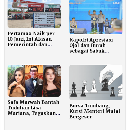
Pertamax Naik per
10 Juni, Ini Alasan
Kapolri Apresiasi
Pemerintah dan
Ojol dan Buruh
Perbandingan Harga
sebagai Sabuk
dengan Negara
Kamtibmas, Minta
Tetangga
Jadi Mitra Strategis
Safa Marwah Bantah
Bursa Tumbang,
Tuduhan Lisa
Kursi Menteri Mulai
Mariana, Tegaskan
Bergeser
Hanya Berteman
dengan Ridwan
Kamil