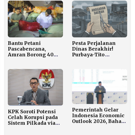
Pesta Perjalanan
Bantu Petani
Dinas Berakhir!
Pascabencana,
Purbaya-Tito
Amran Borong 40
Pangkas Habis
Ton Cabai dan
Belanja Seremonial
Angkut Lewat
Pemda demi MBG
Hercules
Pemerintah Gelar
KPK Soroti Potensi
Indonesia Economic
Celah Korupsi pada
Outlook 2026, Bahas
Sistem Pilkada via
Program MBG
DPRD
hingga Danantara