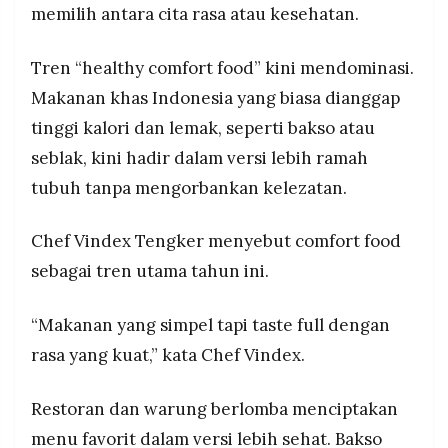
fungsional berkembang pesat seiring perubahan
memilih antara cita rasa atau kesehatan.
MEDIA
PRAMUDITA
gaya hidup masyarakat yang lebih mobile dan
sadar kesehatan
Tren “healthy comfort food” kini mendominasi.
Makanan khas Indonesia yang biasa dianggap
©
Resolusi.co
tinggi kalori dan lemak, seperti bakso atau
-
2026
seblak, kini hadir dalam versi lebih ramah
tubuh tanpa mengorbankan kelezatan.
PT.
RESOLUSI
MEDIA
PRAMUDITA
Chef Vindex Tengker menyebut comfort food
sebagai tren utama tahun ini.
“Makanan yang simpel tapi taste full dengan
rasa yang kuat,” kata Chef Vindex.
Restoran dan warung berlomba menciptakan
menu favorit dalam versi lebih sehat. Bakso