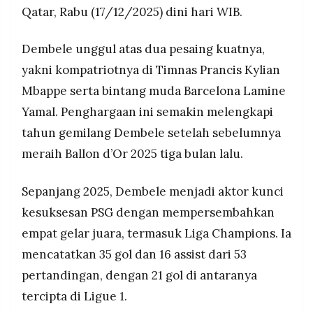
untuk tiga tahun berturut-turut.
MEDIA
Qatar, Rabu (17/12/2025) dini hari WIB.
PRAMUDITA
Dembele unggul atas dua pesaing kuatnya,
yakni kompatriotnya di Timnas Prancis Kylian
©
Resolusi.co
Mbappe serta bintang muda Barcelona Lamine
-
2026
Yamal. Penghargaan ini semakin melengkapi
PT.
tahun gemilang Dembele setelah sebelumnya
RESOLUSI
MEDIA
meraih Ballon d’Or 2025 tiga bulan lalu.
PRAMUDITA
Sepanjang 2025, Dembele menjadi aktor kunci
kesuksesan PSG dengan mempersembahkan
empat gelar juara, termasuk Liga Champions. Ia
mencatatkan 35 gol dan 16 assist dari 53
pertandingan, dengan 21 gol di antaranya
tercipta di Ligue 1.