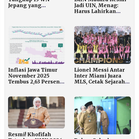
Jepang yang
Jadi UIN, Menag:
Jalankan Scam
Harus Lahirkan
Online Berkedok
Perspektif Baru
Polisi di Sentul
tentang Madura
Inflasi Jawa Timur
Lionel Messi Antar
November 2025
Inter Miami Juara
Tembus 2,63 Persen,
MLS, Cetak Sejarah
Sumenep Tertinggi
Baru di Amerika
Resmi! Khofifah