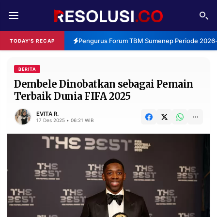
REDAKSI
TENTANG
Pengurus Forum TBM Sumenep Periode 2026-2
TODAY'S RECAP
RESOLUSI
IKLAN
TV
BERITA
Dembele Dinobatkan sebagai Pemain
Terbaik Dunia FIFA 2025
RUBRIKASI
EDITORIAL
AKSARA
EVITA R.
17 Des 2025 • 06:21 WIB
FINANSIA
PERSONA
DAERAH
NASIONAL
MANCA
SPORT
INFORMASI
PRIVACY
BERITA