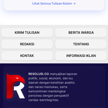
Lihat Semua Tulisan Kolom →
KIRIM TULISAN
BERITA WARGA
REDAKSI
TENTANG
KONTAK
INFORMASI IKLAN
RESOLUSI.CO
menyajikan laporan
politik, sosial, ekonomi, dan isu
daerah dengan ketelitian analitis
dan narasi memukau, serta
berkomitmen membingkai
peristiwa dengan perspektif
cerdas-berintegritas.