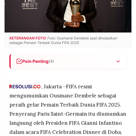
POLICY
WARGA
INFORMASI
KIRIM
IKLAN
TULISAN
PENGADUAN
TERM
OF
KETERANGAN FOTO:
Foto: Ousmane Dembele saat dinobatkan
SERVICE
sebagai Pemain Terbaik Dunia FIFA 2025
Poin Penting
(3)
IKUTI
KAMI
Ousmane Dembele dinobatkan sebagai Pemain
Terbaik Dunia FIFA 2025, mengungguli Kylian
Mbappe dan Lamine Yamal.
, Jakarta –FIFA resmi
Dembele tampil gemilang bersama PSG
mengumumkan Ousmane Dembele sebagai
sepanjang 2025, membantu klub meraih empat
peraih gelar Pemain Terbaik Dunia FIFA 2025.
gelar termasuk Liga Champions, serta mencatat
Penyerang Paris Saint-Germain itu diumumkan
35 gol dan 16 assist.
langsung oleh Presiden FIFA Gianni Infantino
Aitana Bonmati kembali terpilih sebagai pemain
©
terbaik putri FIFA, mempertahankan gelarnya
dalam acara FIFA Celebration Dinner di Doha,
PT.
RESOLUSI