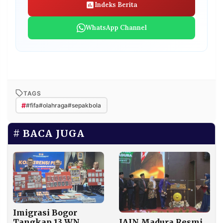
Indeks Berita
WhatsApp Channel
TAGS
#
#fifa#olahraga#sepakbola
BACA JUGA
Imigrasi Bogor
Tangkap 13 WN
IAIN Madura Resmi