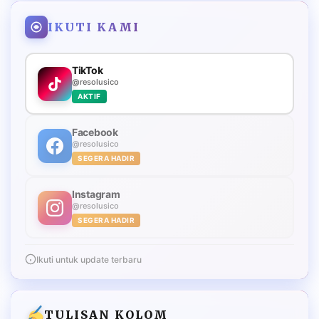
IKUTI KAMI
TikTok
@resolusico
AKTIF
Facebook
@resolusico
SEGERA HADIR
Instagram
@resolusico
SEGERA HADIR
Ikuti untuk update terbaru
TULISAN KOLOM