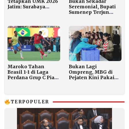
Bukan Sekadar
Tetapkan UMK 2026
Seremonial, Bupati
Jatim: Surabaya
Sumenep Terjun
Tertinggi Rp5,2 Juta,
Langsung ke
Situbondo Terendah
Sekolah Saat TKA
Rp2,4 Juta
SMP Berlangsung
Maroko Tahan
Bukan Lagi
Brasil 1-1 di Laga
Ompreng, MBG di
Perdana Grup C Piala
Pejaten Kini Pakai
Dunia 2026
Prasmanan: Siswa
Belajar Antre, Food
Waste Ditekan
TERPOPULER