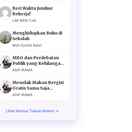
Beri Waktu Jumhur
Bekerja!
LIM WEN TJAI
Menghidupkan Buku di
Sekolah
Moh Syaiful Bahri
MBG dan Perdebatan
Publik yang Kehilangan
Argumen
ASIP IRAMA
Menolak Makan Bergizi
Gratis Sama Saja
Menolak Masa Depan
ASIP IRAMA
Lihat Semua Tulisan Kolom →