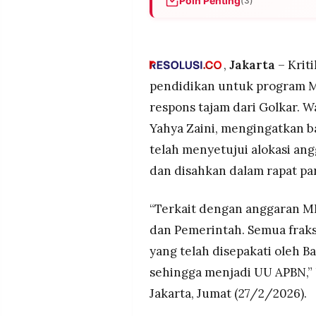
Poin Penting
(3)
MEDIA
PRAMUDITA
Golkar melalui Yahya Zaini m
PDIP, telah menyepakati an
paripurna DPR tanpa ada pen
,
Jakarta
– Krit
©
PDIP sebelumnya menyatakan 
Resolusi.co
pendidikan untuk program M
total anggaran pendidikan Rp
-
2026
respons tajam dari Golkar. W
Nomor 17 Tahun 2025.
Yahya Zaini, mengingatkan b
Golkar mengklaim program MB
PT.
RESOLUSI
manfaat melalui lebih dari 2
telah menyetujui alokasi ang
MEDIA
PRAMUDITA
dari setahun.
dan disahkan dalam rapat pa
“Terkait dengan anggaran M
dan Pemerintah. Semua frak
yang telah disepakati oleh 
sehingga menjadi UU APBN,” 
Jakarta, Jumat (27/2/2026).