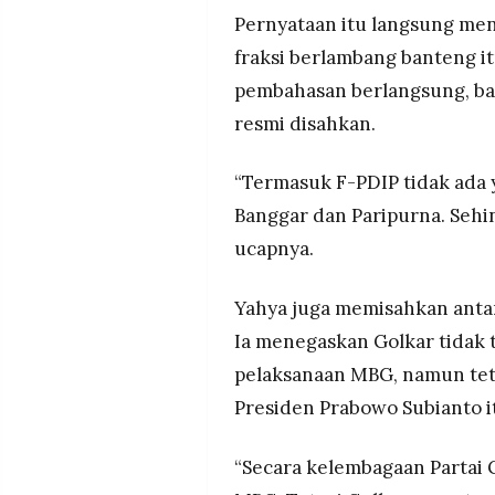
Pernyataan itu langsung me
fraksi berlambang banteng i
pembahasan berlangsung, ba
resmi disahkan.
“Termasuk F-PDIP tidak ada
Banggar dan Paripurna. Sehi
ucapnya.
Yahya juga memisahkan antar
Ia menegaskan Golkar tidak t
pelaksanaan MBG, namun te
Presiden Prabowo Subianto i
“Secara kelembagaan Partai G