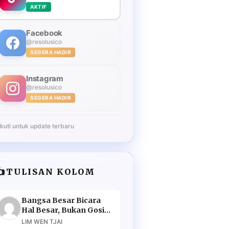
AKTIF
Facebook
@resolusico
SEGERA HADIR
Instagram
@resolusico
SEGERA HADIR
Ikuti untuk update terbaru
️
TULISAN KOLOM
Bangsa Besar Bicara
Hal Besar, Bukan Gosip
Murahan
LIM WEN TJAI