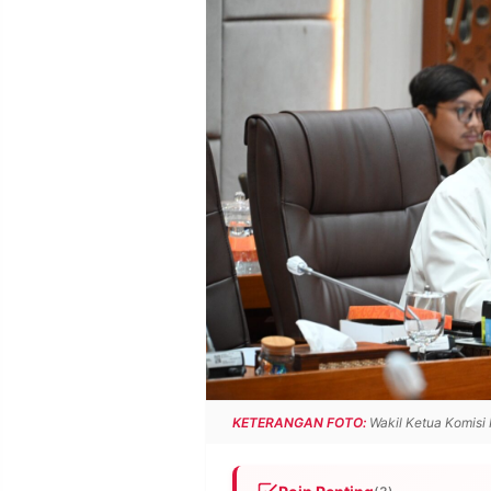
POLICY
WARGA
INFORMASI
KIRIM
IKLAN
TULISAN
PENGADUAN
TERM
OF
SERVICE
IKUTI
KAMI
KETERANGAN FOTO:
Wakil Ketua Komisi I
©
PT.
RESOLUSI