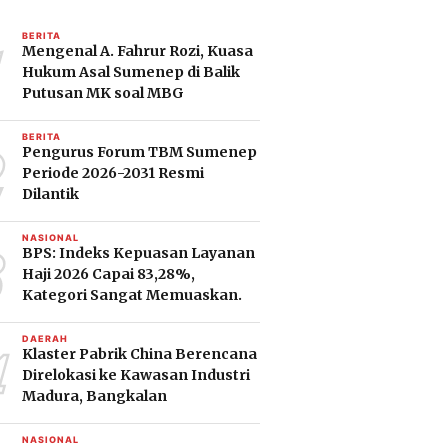
1
BERITA
Mengenal A. Fahrur Rozi, Kuasa
Hukum Asal Sumenep di Balik
Putusan MK soal MBG
2
BERITA
Pengurus Forum TBM Sumenep
Periode 2026-2031 Resmi
Dilantik
3
NASIONAL
BPS: Indeks Kepuasan Layanan
Haji 2026 Capai 83,28%,
Kategori Sangat Memuaskan.
4
DAERAH
Klaster Pabrik China Berencana
Direlokasi ke Kawasan Industri
Madura, Bangkalan
NASIONAL