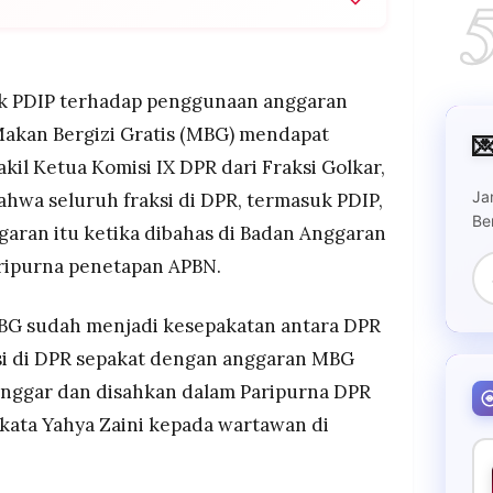
engingatkan PDIP bahwa seluruh fraksi, termasuk
ggaran MBG dalam pembahasan Banggar dan rapat
olakan.
ik PDIP terhadap penggunaan anggaran
dana Rp 223,5 triliun untuk MBG diambil dari
akan Bergizi Gratis (MBG) mendapat

 769 triliun, merujuk lampiran resmi APBN dan UU
akil Ketua Komisi IX DPR dari Fraksi Golkar,
Ja
ahwa seluruh fraksi di DPR, termasuk PDIP,
G telah menjangkau sekitar 60 juta penerima
Be
2 ribu dapur SPPG yang berdiri dalam waktu kurang
garan itu ketika dibahas di Badan Anggaran
ripurna penetapan APBN.
BG sudah menjadi kesepakatan antara DPR
si di DPR sepakat dengan anggaran MBG
Banggar dan disahkan dalam Paripurna DPR
kata Yahya Zaini kepada wartawan di