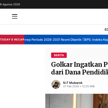
8 Agustus 2026
REDAKSI
TENTANG
RESOLUSI
IKLAN
E
TV
TBM Sumenep Periode 2026-2031 Resmi Dilantik
BPS: Indeks Kepuasan
TODAY'S RECAP
•
RUBRIKASI
EDITORIAL
AKSARA
BERITA
Golkar Ingatkan 
FINANSIA
PERSONA
dari Dana Pendidi
DAERAH
NASIONAL
MANCA
SPORT
N.F Mubarok
27 Feb 2026 • 12:25 WIB
INFORMASI
PRIVACY
BERITA