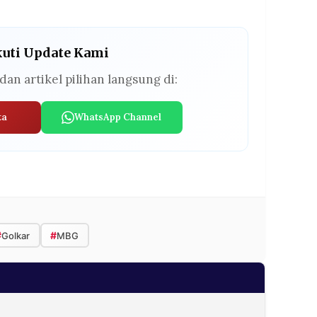
kuti Update Kami
dan artikel pilihan langsung di:
ta
WhatsApp Channel
#
#
Golkar
MBG