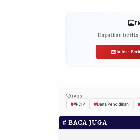
I
Dapatkan berita 
Indeks Beri
TAGS
#
#
#PDIP
Dana Pendidikan
BACA JUGA