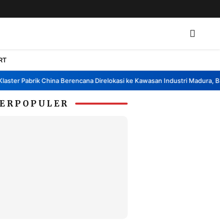
RT
r Pabrik China Berencana Direlokasi ke Kawasan Industri Madura, Bangka
ERPOPULER