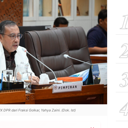
X DPR dari Fraksi Golkar, Yahya Zaini. (Dok. Ist)