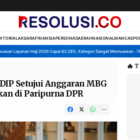
DITORIAL
AKSARA
FINANSIA
PERSONA
DAERAH
NASIONAL
MANCA
SPO
 Layanan Haji 2026 Capai 83,28%, Kategori Sangat Memuaskan.
Klaste
•
🔥
T
PDIP Setujui Anggaran MBG
kan di Paripurna DPR