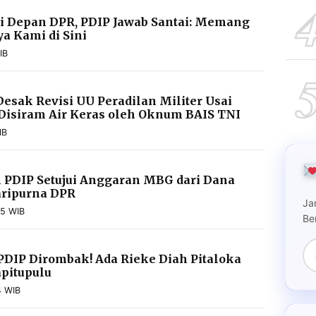
di Depan DPR, PDIP Jawab Santai: Memang
a Kami di Sini
IB
esak Revisi UU Peradilan Militer Usai
 Disiram Air Keras oleh Oknum BAIS TNI
IB
 PDIP Setujui Anggaran MBG dari Dana
aripurna DPR
Ja
25 WIB
Be
PDIP Dirombak! Ada Rieke Diah Pitaloka
pitupulu
4 WIB