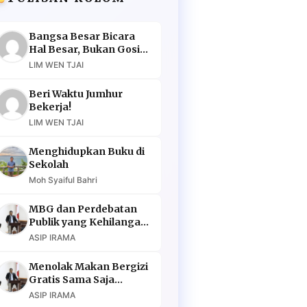
Bangsa Besar Bicara
Hal Besar, Bukan Gosip
Murahan
LIM WEN TJAI
Beri Waktu Jumhur
Bekerja!
LIM WEN TJAI
Menghidupkan Buku di
Sekolah
Moh Syaiful Bahri
MBG dan Perdebatan
Publik yang Kehilangan
Argumen
ASIP IRAMA
Menolak Makan Bergizi
Gratis Sama Saja
Menolak Masa Depan
ASIP IRAMA