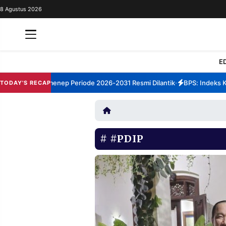
8 Agustus 2026
REDAKSI
TENTANG
RESOLUSI
IKLAN
E
TV
m TBM Sumenep Periode 2026-2031 Resmi Dilantik
BPS: Indeks Kepua
TODAY'S RECAP
•
RUBRIKASI
EDITORIAL
AKSARA
FINANSIA
PERSONA
#PDIP
DAERAH
NASIONAL
MANCA
SPORT
INFORMASI
PRIVACY
BERITA