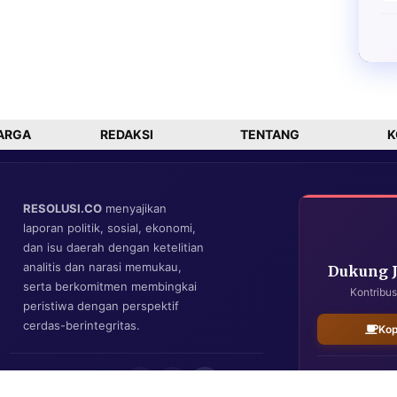
ARGA
REDAKSI
TENTANG
K
RESOLUSI.CO
menyajikan
laporan politik, sosial, ekonomi,
dan isu daerah dengan ketelitian
analitis dan narasi memukau,
Dukung 
serta berkomitmen membingkai
Kontribus
peristiwa dengan perspektif
cerdas-berintegritas.
Kop
IKUTI KAMI