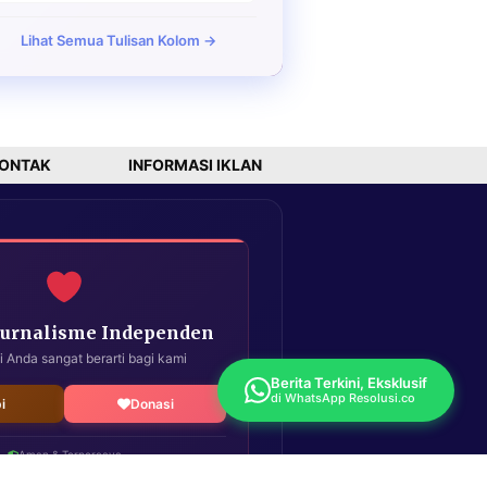
Lihat Semua Tulisan Kolom →
ONTAK
INFORMASI IKLAN
Jurnalisme Independen
i Anda sangat berarti bagi kami
Berita Terkini, Eksklusif
di WhatsApp Resolusi.co
i
Donasi
Aman & Terpercaya