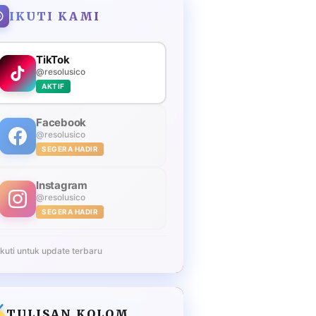
IKUTI KAMI
TikTok
@resolusico
AKTIF
Facebook
@resolusico
SEGERA HADIR
Instagram
@resolusico
SEGERA HADIR
Ikuti untuk update terbaru
TULISAN KOLOM