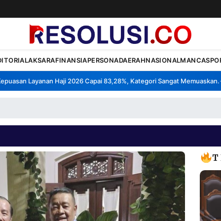
DITORIAL
AKSARA
FINANSIA
PERSONA
DAERAH
NASIONAL
MANCA
SPO
san Layanan Haji 2026 Capai 83,28%, Kategori Sangat Memuaskan.
Kl
•
T