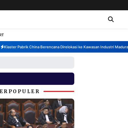
RT
aster Pabrik China Berencana Direlokasi ke Kawasan Industri Madura, Ba
ERPOPULER