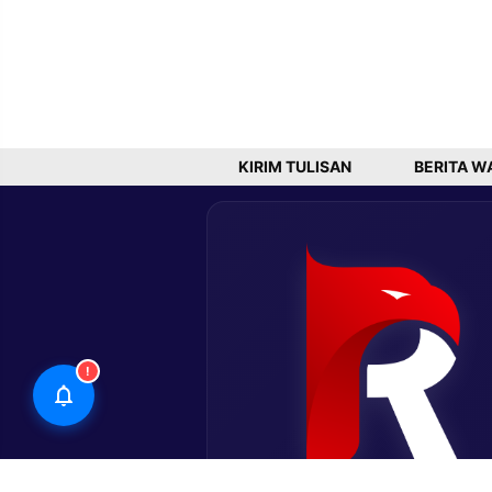
KIRIM TULISAN
BERITA W
!