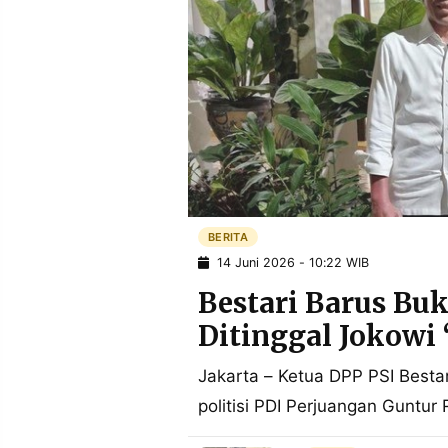
POLICY
WARGA
INFORMASI
KIRIM
IKLAN
TULISAN
PENGADUAN
TERM
OF
SERVICE
IKUTI
KAMI
BERITA
14 Juni 2026 - 10:22 WIB
Bestari Barus Buk
Ditinggal Jokow
Jakarta – Ketua DPP PSI Besta
politisi PDI Perjuangan Guntu
©
PT.
RESOLUSI