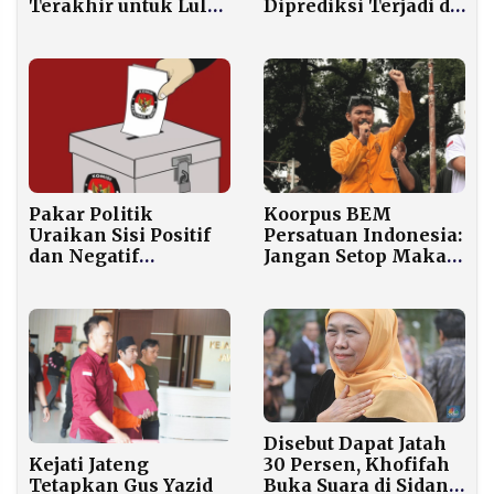
Terakhir untuk Lula
Diprediksi Terjadi di
Lahfah
Sampang Hari Ini
Koorpus BEM
Pakar Politik
Persatuan Indonesia:
Uraikan Sisi Positif
Jangan Setop Makan
dan Negatif
Bergizi Gratis,
Pemilihan Kepala
Bersihkan
Daerah Melalui
Korupsinya!
DPRD
Disebut Dapat Jatah
Kejati Jateng
30 Persen, Khofifah
Tetapkan Gus Yazid
Buka Suara di Sidang