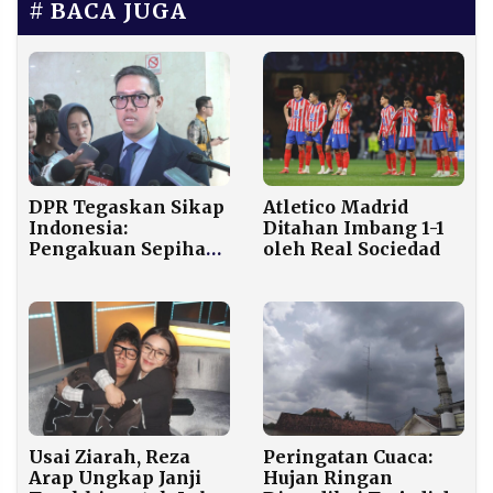
BACA JUGA
DPR Tegaskan Sikap
Atletico Madrid
Indonesia:
Ditahan Imbang 1-1
Pengakuan Sepihak
oleh Real Sociedad
Israel atas
Somaliland Langgar
Hukum
Internasional
Usai Ziarah, Reza
Peringatan Cuaca:
Arap Ungkap Janji
Hujan Ringan