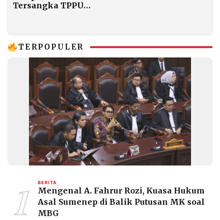
Tersangka TPPU
Korupsi Dana Hibah
Rp20 Miliar, Diduga
Terkait Pangdam IV
2022–2023
TERPOPULER
1
BERITA
Mengenal A. Fahrur Rozi, Kuasa Hukum
Asal Sumenep di Balik Putusan MK soal
MBG