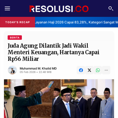
REDAKSI
TENTANG
uasan Layanan Haji 2026 Capai 83,28%, Kategori Sangat Memuaskan.
TODAY'S RECAP
RESOLUSI
IKLAN
TV
BERITA
Juda Agung Dilantik Jadi Wakil
Menteri Keuangan, Hartanya Capai
RUBRIKASI
Rp56 Miliar
EDITORIAL
AKSARA
Muhammad M. Khalid MD
FINANSIA
PERSONA
05 Feb 2026 • 22:48 WIB
DAERAH
NASIONAL
MANCA
SPORT
INFORMASI
PRIVACY
BERITA