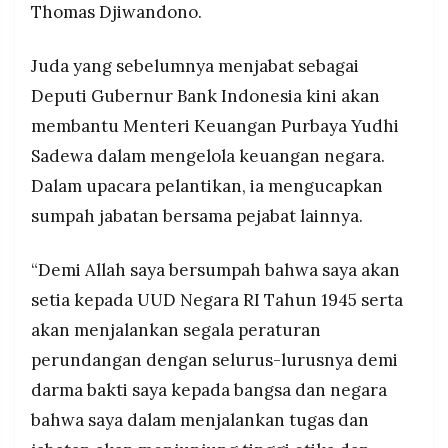
Thomas Djiwandono.
MEDIA
Rp1,54 miliar, dengan total utang Rp1,65 miliar
PRAMUDITA
Juda yang sebelumnya menjabat sebagai
Deputi Gubernur Bank Indonesia kini akan
©
Resolusi.co
membantu Menteri Keuangan Purbaya Yudhi
-
2026
Sadewa dalam mengelola keuangan negara.
Dalam upacara pelantikan, ia mengucapkan
PT.
RESOLUSI
sumpah jabatan bersama pejabat lainnya.
MEDIA
PRAMUDITA
“Demi Allah saya bersumpah bahwa saya akan
setia kepada UUD Negara RI Tahun 1945 serta
akan menjalankan segala peraturan
perundangan dengan selurus-lurusnya demi
darma bakti saya kepada bangsa dan negara
bahwa saya dalam menjalankan tugas dan