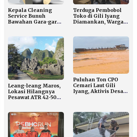
Terduga Pembobol
Kepala Cleaning
Toko di Gili Iyang
Service Bunuh
Diamankan, Warga
Bawahan Gara-gara
Minta Kasus
Utang Rp5 Juta di
Pencurian Lama Ikut
RSUD Majalaya
Diusut
Puluhan Ton CPO
Cemari Laut Gili
Leang-leang Maros,
Iyang, Aktivis Desak
Lokasi Hilangnya
Pemerintah Pusat
Pesawat ATR 42-500
Segera Bertindak
Menyimpan Warisan
Seni Gua Tertua
Dunia