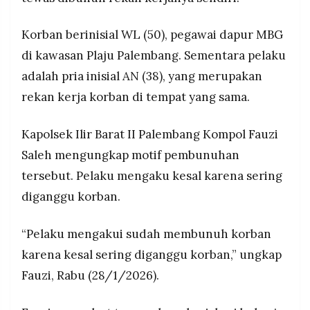
MEDIA
Pelaku menyerahkan diri sepekan setelah
PRAMUDITA
kejadian karena merasa hidupnya tidak tenang,
Korban berinisial WL (50), pegawai dapur MBG
datang ke rumah anggota polisi dan diantar ke
di kawasan Plaju Palembang. Sementara pelaku
Polsek Ilir Barat II Palembang
©
adalah pria inisial AN (38), yang merupakan
Resolusi.co
-
rekan kerja korban di tempat yang sama.
2026
PT.
Kapolsek Ilir Barat II Palembang Kompol Fauzi
RESOLUSI
MEDIA
Saleh mengungkap motif pembunuhan
PRAMUDITA
tersebut. Pelaku mengaku kesal karena sering
diganggu korban.
“Pelaku mengakui sudah membunuh korban
karena kesal sering diganggu korban,” ungkap
Fauzi, Rabu (28/1/2026).