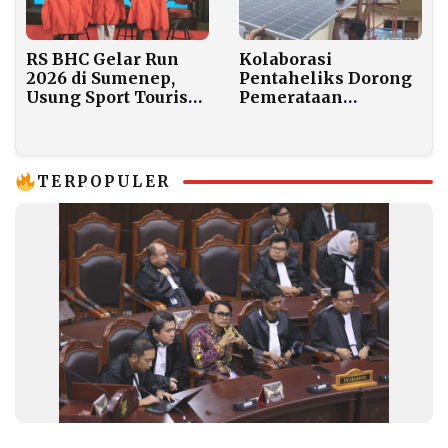
Kolaborasi
RS BHC Gelar Run
Pentaheliks Dorong
2026 di Sumenep,
Pemerataan
Usung Sport Tourism
Pembangunan
dengan Hadiah Rp1
Kepulauan Sumenep
Miliar
TERPOPULER