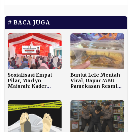
BACA JUGA
Sosialisasi Empat
Buntut Lele Mentah
Pilar, Marlyn
Viral, Dapur MBG
Maisrah: Kader
Pamekasan Resmi
Partai Harus Jadi
Disetop BGN
Penjaga Persatuan
Bangsa