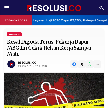
REDAKSI
TENTANG
epuasan Layanan Haji 2026 Capai 83,28%, Kategori Sangat Memuaskan.
TODAY'S RECAP
RESOLUSI
IKLAN
TV
DAERAH
Kesal Digoda Terus, Pekerja Dapur
MBG Ini Cekik Rekan Kerja Sampai
RUBRIKASI
Mati
EDITORIAL
AKSARA
RESOLUSI.CO
FINANSIA
PERSONA
29 Jan 2026 • 12:45 WIB
DAERAH
NASIONAL
MANCA
SPORT
INFORMASI
PRIVACY
BERITA