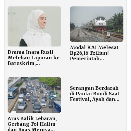
Modal KAI Melesat
Drama Inara Rusli
Rp26,16 Triliun!
Melebar: Laporan ke
Pemerintah
Bareskrim,
Gelontorkan Dana
Pengakuan Nikah
Triliunan untuk
Siri, dan Polemik
Kereta Listrik
Rekaman CCTV
Serangan Berdarah
di Pantai Bondi Saat
Festival, Ayah dan
Anak Terlibat
Arus Balik Lebaran,
Gerbang Tol Halim
dan Ruas Meruya