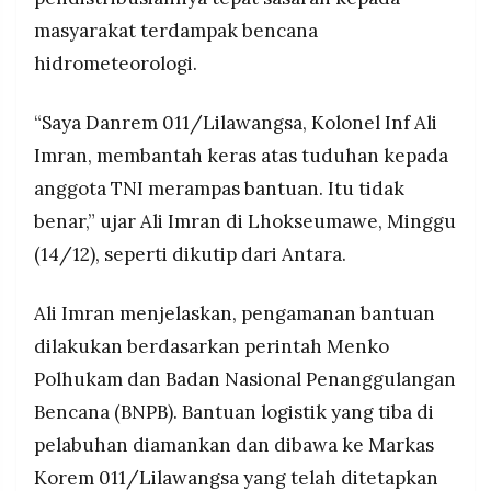
kabupaten/kota terdampak di Aceh, sekaligus
MEDIA
PRAMUDITA
masyarakat terdampak bencana
mencegah penyelewengan dan insiden
pembegalan bantuan.
hidrometeorologi.
©
“Saya Danrem 011/Lilawangsa, Kolonel Inf Ali
Resolusi.co
-
Imran, membantah keras atas tuduhan kepada
2026
anggota TNI merampas bantuan. Itu tidak
PT.
benar,” ujar Ali Imran di Lhokseumawe, Minggu
RESOLUSI
MEDIA
PRAMUDITA
(14/12), seperti dikutip dari Antara.
Ali Imran menjelaskan, pengamanan bantuan
dilakukan berdasarkan perintah Menko
Polhukam dan Badan Nasional Penanggulangan
Bencana (BNPB). Bantuan logistik yang tiba di
pelabuhan diamankan dan dibawa ke Markas
Korem 011/Lilawangsa yang telah ditetapkan