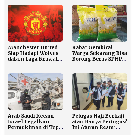
Manchester United
Kabar Gembira!
Siap Hadapi Wolves
Warga Sekarang Bisa
dalam Laga Krusial
Borong Beras SPHP
Liga Inggris
Hingga 25 Kg, Dulu
Cuma 10 Kg
Petugas Haji Berhaji
Arab Saudi Kecam
atau Hanya Bertugas?
Israel Legalkan
Ini Aturan Resmi
Permukiman di Tepi
2026
Barat