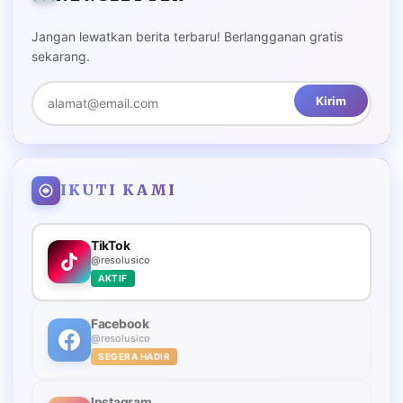
Jangan lewatkan berita terbaru! Berlangganan gratis
sekarang.
Kirim
IKUTI KAMI
TikTok
@resolusico
AKTIF
Facebook
@resolusico
SEGERA HADIR
Instagram