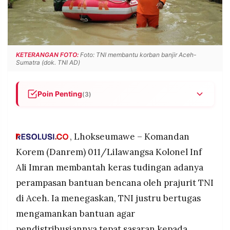
POLICY
WARGA
INFORMASI
KIRIM
IKLAN
TULISAN
PENGADUAN
TERM
KETERANGAN FOTO:
Foto: TNI membantu korban banjir Aceh-
OF
Sumatra (dok. TNI AD)
SERVICE
Poin Penting
(3)
Danrem 011/Lilawangsa Kolonel Inf Ali Imran
IKUTI
KAMI
membantah tudingan perampasan bantuan
bencana oleh TNI dan menegaskan prajurit
, Lhokseumawe – Komandan
hanya mengamankan logistik untuk distribusi
Korem (Danrem) 011/Lilawangsa Kolonel Inf
yang tertib dan adil.
Ali Imran membantah keras tudingan adanya
Pengamanan bantuan dilakukan atas perintah
perampasan bantuan bencana oleh prajurit TNI
Menko Polhukam dan BNPB, dengan pendataan
ketat serta melibatkan aparatur desa, camat,
di Aceh. Ia menegaskan, TNI justru bertugas
Babinsa, dan Bhabinkamtibmas.
mengamankan bantuan agar
©
TNI memastikan bantuan disalurkan merata ke 12
PT.
pendistribusiannya tepat sasaran kepada
RESOLUSI