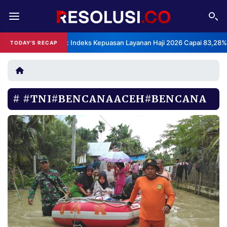
REDAKSI
TENTANG
BPS: Indeks Kepuasan Layanan Haji 2026 Capai 83,28%
TODAY'S RECAP
RESOLUSI
IKLAN
TV
#TNI#BENCANAACEH#BENCANA
RUBRIKASI
EDITORIAL
AKSARA
FINANSIA
PERSONA
DAERAH
NASIONAL
MANCA
SPORT
INFORMASI
PRIVACY
BERITA