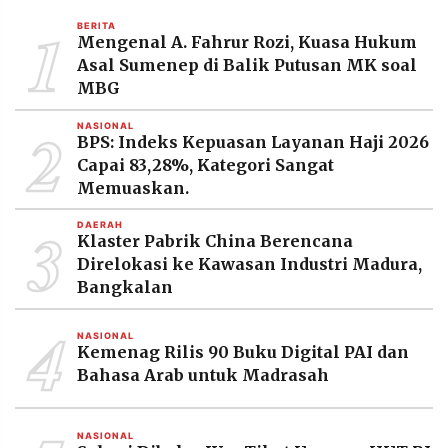
MEDIA
1
PRAMUDITA
BERITA
Mengenal A. Fahrur Rozi, Kuasa Hukum
Asal Sumenep di Balik Putusan MK soal
MBG
©
Resolusi.co
2
NASIONAL
-
BPS: Indeks Kepuasan Layanan Haji 2026
2026
Capai 83,28%, Kategori Sangat
Memuaskan.
PT.
RESOLUSI
MEDIA
3
PRAMUDITA
DAERAH
Klaster Pabrik China Berencana
Direlokasi ke Kawasan Industri Madura,
Bangkalan
4
NASIONAL
Kemenag Rilis 90 Buku Digital PAI dan
Bahasa Arab untuk Madrasah
NASIONAL