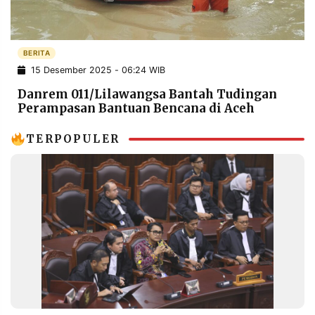
POLICY
WARGA
INFORMASI
KIRIM
IKLAN
TULISAN
BERITA
15 Desember 2025 - 06:24 WIB
PENGADUAN
TERM
OF
Danrem 011/Lilawangsa Bantah Tudingan
SERVICE
Perampasan Bantuan Bencana di Aceh
TERPOPULER
IKUTI
KAMI
©
PT.
RESOLUSI