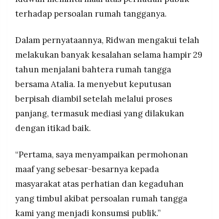
depan anak-anak mereka yang tetap menjadi
MEDIA
PRAMUDITA
terhadap persoalan rumah tangganya.
prioritas.
Dalam pernyataannya, Ridwan mengakui telah
©
melakukan banyak kesalahan selama hampir 29
Resolusi.co
-
tahun menjalani bahtera rumah tangga
2026
bersama Atalia. Ia menyebut keputusan
PT.
berpisah diambil setelah melalui proses
RESOLUSI
MEDIA
PRAMUDITA
panjang, termasuk mediasi yang dilakukan
dengan itikad baik.
“Pertama, saya menyampaikan permohonan
maaf yang sebesar-besarnya kepada
masyarakat atas perhatian dan kegaduhan
yang timbul akibat persoalan rumah tangga
kami yang menjadi konsumsi publik.”