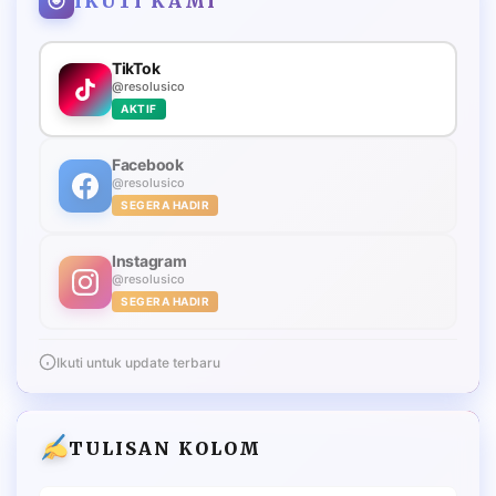
IKUTI KAMI
TikTok
@resolusico
AKTIF
Facebook
@resolusico
SEGERA HADIR
Instagram
@resolusico
SEGERA HADIR
Ikuti untuk update terbaru
TULISAN KOLOM