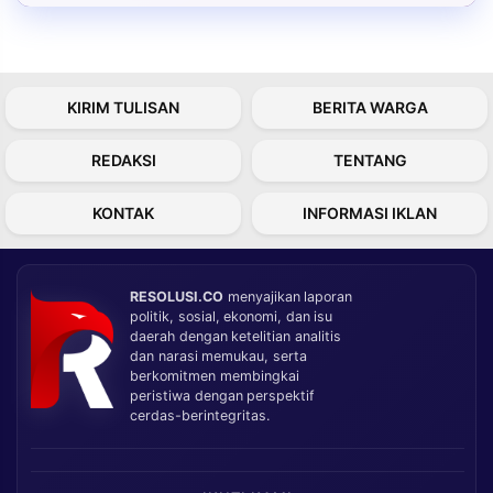
KIRIM TULISAN
BERITA WARGA
REDAKSI
TENTANG
KONTAK
INFORMASI IKLAN
RESOLUSI.CO
menyajikan laporan
politik, sosial, ekonomi, dan isu
daerah dengan ketelitian analitis
dan narasi memukau, serta
berkomitmen membingkai
peristiwa dengan perspektif
cerdas-berintegritas.