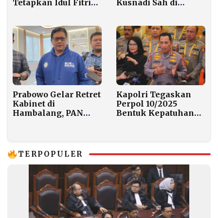
Kusnadi Sah di
Tetapkan Idul Fitri
Sidang, Dana Pokir
1447 H Jatuh pada
Bukan Kewenangan
Sabtu, 21 Maret 2026
DPRD
Kapolri Tegaskan
Prabowo Gelar Retret
Perpol 10/2025
Kabinet di
Bentuk Kepatuhan
Hambalang, PAN
Polri terhadap
Pastikan Seluruh
Putusan MK
Kader Hadir
TERPOPULER