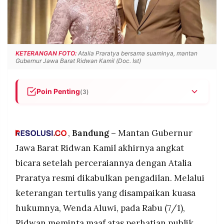
POLICY
WARGA
INFORMASI
KIRIM
IKLAN
TULISAN
PENGADUAN
TERM
KETERANGAN FOTO:
Atalia Praratya bersama suaminya, mantan
OF
Gubernur Jawa Barat Ridwan Kamil (Doc. Ist)
SERVICE
Poin Penting
(3)
Ridwan Kamil meminta maaf atas kegaduhan
IKUTI
KAMI
perceraiannya dengan Atalia Praratya setelah
hampir 29 tahun menikah, mengakui banyak
,
Bandung –
Mantan Gubernur
kekhilafan dalam rumah tangga.
Jawa Barat Ridwan Kamil akhirnya angkat
Keputusan berpisah diambil secara baik-baik
bicara setelah perceraiannya dengan Atalia
tanpa konflik setelah melalui mediasi, dengan
Praratya resmi dikabulkan pengadilan. Melalui
pembagian harta gono-gini yang sudah
diselesaikan.
keterangan tertulis yang disampaikan kuasa
Keduanya berkomitmen menjaga hubungan
hukumnya, Wenda Aluwi, pada Rabu (7/1),
©
saling menghormati demi kepentingan dan masa
PT.
Ridwan meminta maaf atas perhatian publik
RESOLUSI