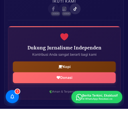
IKUTI KAMI
Dukung Jurnalisme Independen
Kontribusi Anda sangat berarti bagi kami
Kopi
Donasi
!
Aman & Terpercaya
Berita Terkini, Eksklusif
di WhatsApp Resolusi.co
Resolusi.co
| Copyright © 2026. All Rights Reserved.