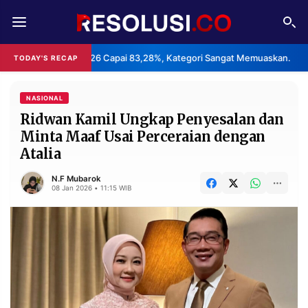
REDAKSI
TENTANG
n Haji 2026 Capai 83,28%, Kategori Sangat Memuaskan.
Klast
TODAY'S RECAP
•
RESOLUSI
IKLAN
TV
NASIONAL
Ridwan Kamil Ungkap Penyesalan dan
Minta Maaf Usai Perceraian dengan
RUBRIKASI
Atalia
EDITORIAL
AKSARA
N.F Mubarok
FINANSIA
PERSONA
08 Jan 2026 • 11:15 WIB
DAERAH
NASIONAL
MANCA
SPORT
INFORMASI
PRIVACY
BERITA