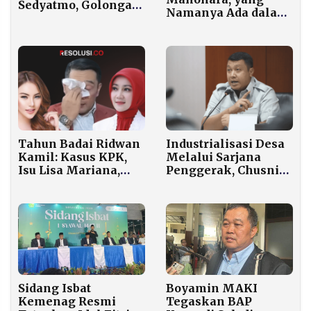
Sedyatmo, Golongan
Namanya Ada dalam
I Tetap Tak Berubah
Dakwaan TPPU KPK,
Bisa Lolos Seleksi
KIP Pusat?
Tahun Badai Ridwan
Industrialisasi Desa
Kamil: Kasus KPK,
Melalui Sarjana
Isu Lisa Mariana,
Penggerak, Chusni
hingga Digugat Cerai
Mubarok: Komitmen
Atalia
Prabowo Serap
Tenaga Kerja
Terdidik
Boyamin MAKI
Sidang Isbat
Tegaskan BAP
Kemenag Resmi