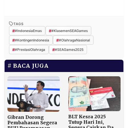
TAGS
#
#
#IndonesiaEmas
#KlasemenSEAGames
#
#
#KontingenIndonesia
#OlahragaNasional
#
#
#PrestasiOlahraga
#SEAGames2025
BACA JUGA
BLT Kesra 2025
Gibran Dorong
Tutup Hari Ini,
Pembahasan Segera
Segera Cairkan Dana
RUU Perampasan