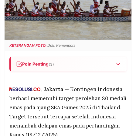
POLICY
WARGA
INFORMASI
KIRIM
IKLAN
TULISAN
PENGADUAN
TERM
OF
SERVICE
KETERANGAN FOTO:
Dok. Kemenpora
Poin Penting
(3)
IKUTI
KAMI
Indonesia berhasil mencapai target 80 medali
emas di SEA Games 2025 setelah tambahan
emas pada Kamis (18/12/2025).
,
Jakarta
— Kontingen Indonesia
Emas tambahan datang dari triathlon, panahan,
berhasil memenuhi target perolehan 80 medali
perahu naga, modern pentathlon, dan kabbadi.
emas pada ajang SEA Games 2025 di Thailand.
Indonesia bertahan di peringkat kedua klasemen
Target tersebut tercapai setelah Indonesia
sementara, di bawah tuan rumah Thailand.
menambah delapan emas pada pertandingan
©
PT.
Kamis (18/12/2025).
RESOLUSI