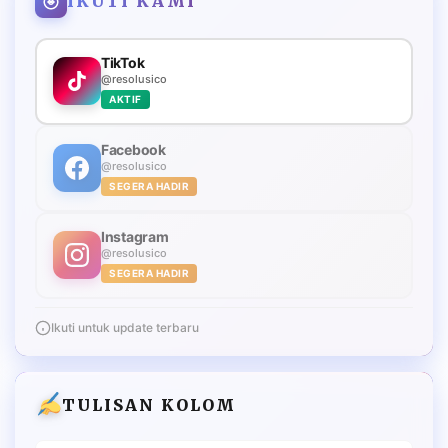
IKUTI KAMI
TikTok
@resolusico
AKTIF
Facebook
@resolusico
SEGERA HADIR
Instagram
@resolusico
SEGERA HADIR
Ikuti untuk update terbaru
TULISAN KOLOM