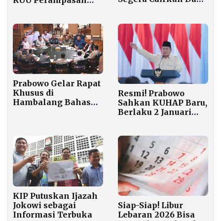
Rp 900 Ribu Agar
Aset untuk Jerat
Tak Hangus
Koruptor
Prabowo Gelar Rapat
Khusus di
Resmi! Prabowo
Hambalang Bahas
Sahkan KUHAP Baru,
Kerja Sama
Berlaku 2 Januari
Pendidikan dengan
2026
Universitas Inggris
KIP Putuskan Ijazah
Siap-Siap! Libur
Jokowi sebagai
Lebaran 2026 Bisa
Informasi Terbuka