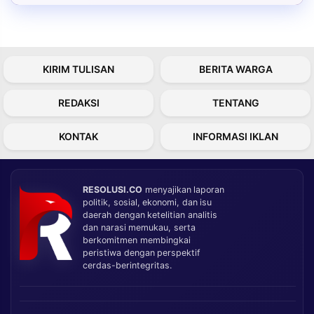
KIRIM TULISAN
BERITA WARGA
REDAKSI
TENTANG
KONTAK
INFORMASI IKLAN
RESOLUSI.CO
menyajikan laporan
politik, sosial, ekonomi, dan isu
daerah dengan ketelitian analitis
dan narasi memukau, serta
berkomitmen membingkai
peristiwa dengan perspektif
cerdas-berintegritas.