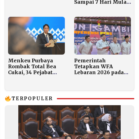
Sampai 7 Hari Mulai
Pekan Depan
Menkeu Purbaya
Pemerintah
Rombak Total Bea
Tetapkan WFA
Cukai, 34 Pejabat
Lebaran 2026 pada
Pelabuhan Diganti
16-17 dan 25-27
Sebagian
Maret
Dirumahkan
TERPOPULER