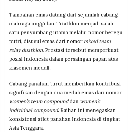
MEDIA
PRAMUDITA
Tambahan emas datang dari sejumlah cabang
olahraga unggulan. Triathlon menjadi salah
©
satu penyumbang utama melalui nomor beregu
Resolusi.co
-
putri, disusul emas dari nomor
mixed team
2026
relay duathlon
. Prestasi tersebut memperkuat
PT.
posisi Indonesia dalam persaingan papan atas
RESOLUSI
MEDIA
PRAMUDITA
klasemen medali.
Cabang panahan turut memberikan kontribusi
signifikan dengan dua medali emas dari nomor
women’s team compound
dan
women’s
individual compound
. Raihan ini menegaskan
konsistensi atlet panahan Indonesia di tingkat
Asia Tenggara.