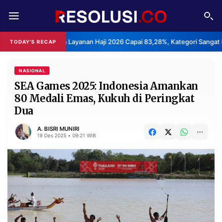
REDAKSI
TENTANG
epuasan Layanan Haji 2026 Capai 83,28%, Kategori Sangat Memuaskan.
TODAY'S RECAP
RESOLUSI
IKLAN
TV
NASIONAL
SEA Games 2025: Indonesia Amankan
80 Medali Emas, Kukuh di Peringkat
RUBRIKASI
Dua
EDITORIAL
AKSARA
A. BISRI MUNIRI
FINANSIA
PERSONA
19 Des 2025 • 09:21 WIB
DAERAH
NASIONAL
MANCA
SPORT
INFORMASI
PRIVACY
BERITA