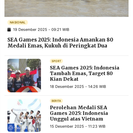
POLICY
WARGA
INFORMASI
KIRIM
IKLAN
TULISAN
NASIONAL
19 Desember 2025 - 09:21 WIB
PENGADUAN
TERM
OF
SEA Games 2025: Indonesia Amankan 80
SERVICE
Medali Emas, Kukuh di Peringkat Dua
SPORT
IKUTI
SEA Games 2025: Indonesia
KAMI
Tambah Emas, Target 80
Kian Dekat
18 Desember 2025 - 14:26 WIB
BERITA
Perolehan Medali SEA
Games 2025: Indonesia
Unggul atas Vietnam
©
15 Desember 2025 - 11:23 WIB
PT.
RESOLUSI