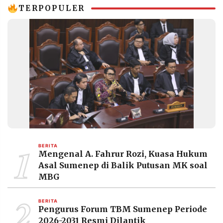
MEDIA
TERPOPULER
PRAMUDITA
©
Resolusi.co
-
2026
PT.
RESOLUSI
MEDIA
PRAMUDITA
1
BERITA
Mengenal A. Fahrur Rozi, Kuasa Hukum
Asal Sumenep di Balik Putusan MK soal
MBG
2
BERITA
Pengurus Forum TBM Sumenep Periode
2026-2031 Resmi Dilantik