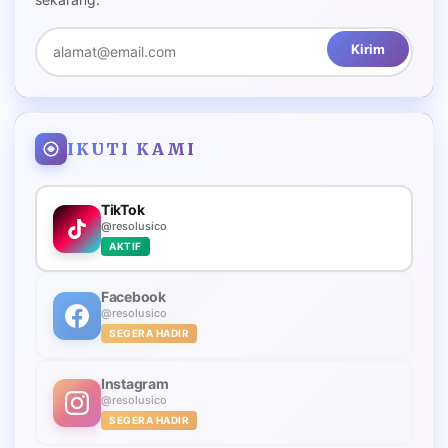
Kirim
IKUTI KAMI
TikTok
@resolusico
AKTIF
Facebook
@resolusico
SEGERA HADIR
Instagram
@resolusico
SEGERA HADIR