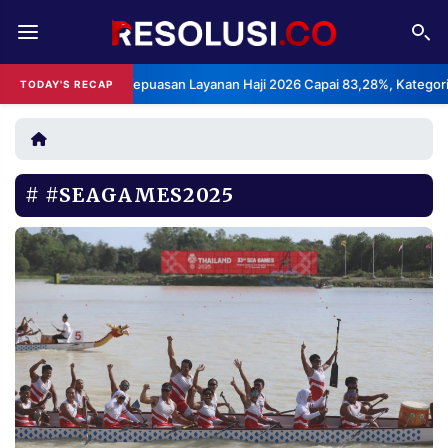
REDAKSI
TENTANG
BPS: Indeks Kepuasan Layanan Haji 2026 Capai 83,28%, Kategori Sanga
TODAY'S RECAP
RESOLUSI
IKLAN
TV
#SEAGAMES2025
RUBRIKASI
EDITORIAL
AKSARA
FINANSIA
PERSONA
DAERAH
NASIONAL
MANCA
SPORT
INFORMASI
PRIVACY
BERITA