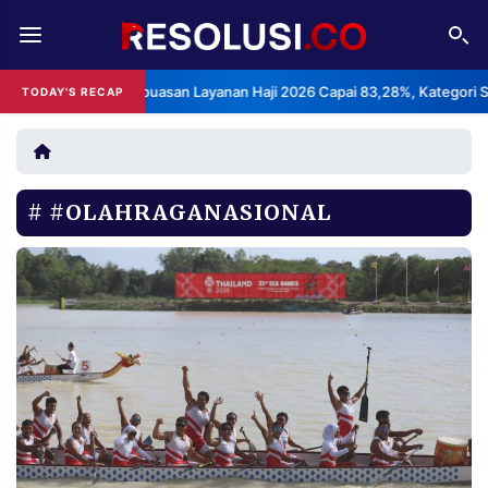
REDAKSI
TENTANG
PS: Indeks Kepuasan Layanan Haji 2026 Capai 83,28%, Kategori Sangat
TODAY'S RECAP
RESOLUSI
IKLAN
TV
#OLAHRAGANASIONAL
RUBRIKASI
EDITORIAL
AKSARA
FINANSIA
PERSONA
DAERAH
NASIONAL
MANCA
SPORT
INFORMASI
PRIVACY
BERITA