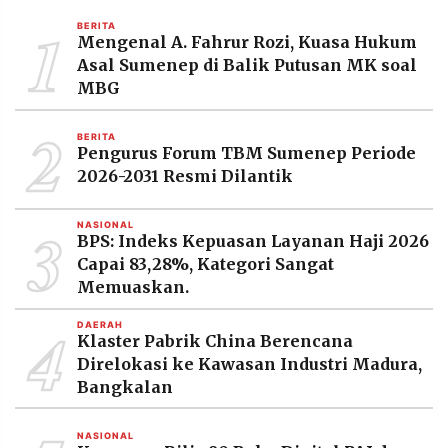
MEDIA
1
PRAMUDITA
BERITA
Mengenal A. Fahrur Rozi, Kuasa Hukum
Asal Sumenep di Balik Putusan MK soal
MBG
©
Resolusi.co
2
-
BERITA
2026
Pengurus Forum TBM Sumenep Periode
2026-2031 Resmi Dilantik
PT.
RESOLUSI
MEDIA
3
PRAMUDITA
NASIONAL
BPS: Indeks Kepuasan Layanan Haji 2026
Capai 83,28%, Kategori Sangat
Memuaskan.
4
DAERAH
Klaster Pabrik China Berencana
Direlokasi ke Kawasan Industri Madura,
Bangkalan
NASIONAL