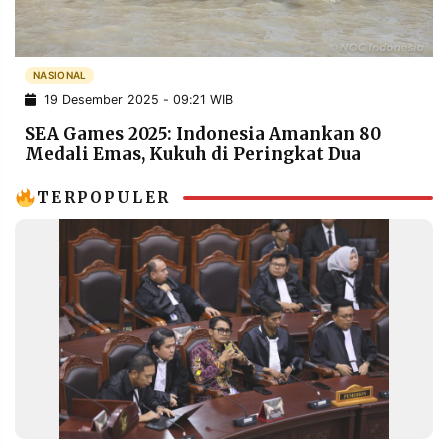
POLICY
WARGA
INFORMASI
KIRIM
IKLAN
TULISAN
NASIONAL
19 Desember 2025 - 09:21 WIB
PENGADUAN
TERM
OF
SEA Games 2025: Indonesia Amankan 80
SERVICE
Medali Emas, Kukuh di Peringkat Dua
TERPOPULER
IKUTI
KAMI
©
PT.
RESOLUSI