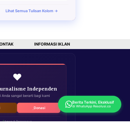
Lihat Semua Tulisan Kolom →
ONTAK
INFORMASI IKLAN
❤️
Jurnalisme Independen
i Anda sangat berarti bagi kami
Berita Terkini, Eksklusif
di WhatsApp Resolusi.co
i
Donasi
Aman & Terpercaya