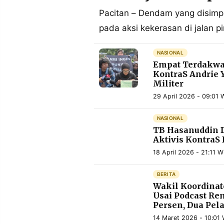
MEDIA
PRAMUDITA
Pacitan – Dendam yang disimpa
pada aksi kekerasan di jalan 
©
NASIONAL
Resolusi.co
Empat Terdakwa 
-
2026
KontraS Andrie 
Militer
PT.
29 April 2026 - 09:01 
RESOLUSI
MEDIA
PRAMUDITA
NASIONAL
TB Hasanuddin D
Aktivis KontraS
18 April 2026 - 21:11 W
BERITA
Wakil Koordinat
Usai Podcast Rem
Persen, Dua Pel
14 Maret 2026 - 10:01 