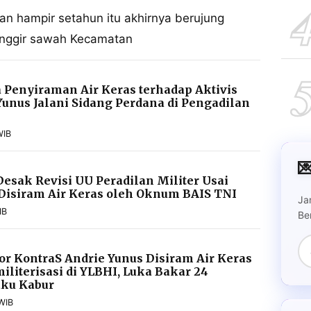
n hampir setahun itu akhirnya berujung
pinggir sawah Kecamatan
Penyiraman Air Keras terhadap Aktivis
Yunus Jalani Sidang Perdana di Pengadilan
WIB

esak Revisi UU Peradilan Militer Usai
 Disiram Air Keras oleh Oknum BAIS TNI
Ja
IB
Be
or KontraS Andrie Yunus Disiram Air Keras
iliterisasi di YLBHI, Luka Bakar 24
aku Kabur
WIB