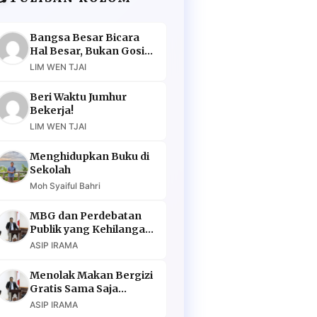
Bangsa Besar Bicara
Hal Besar, Bukan Gosip
Murahan
LIM WEN TJAI
Beri Waktu Jumhur
Bekerja!
LIM WEN TJAI
Menghidupkan Buku di
Sekolah
Moh Syaiful Bahri
MBG dan Perdebatan
Publik yang Kehilangan
Argumen
ASIP IRAMA
Menolak Makan Bergizi
Gratis Sama Saja
Menolak Masa Depan
ASIP IRAMA