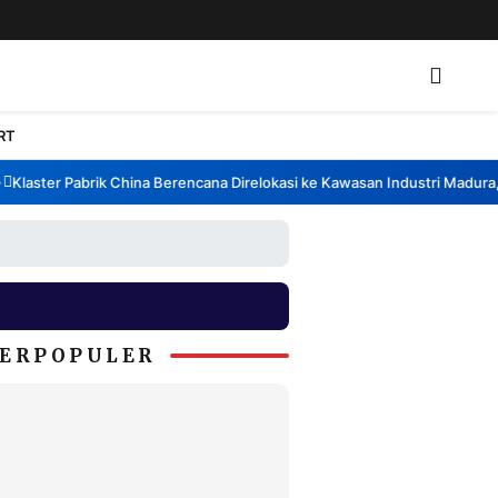
RT
aster Pabrik China Berencana Direlokasi ke Kawasan Industri Madura, Ba
ERPOPULER