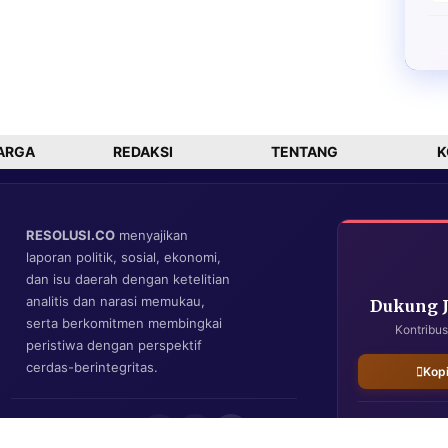
ARGA
REDAKSI
TENTANG
K
RESOLUSI.CO
menyajikan
laporan politik, sosial, ekonomi,
dan isu daerah dengan ketelitian
analitis dan narasi memukau,
Dukung 
serta berkomitmen membingkai
Kontribus
peristiwa dengan perspektif
cerdas-berintegritas.
Kop
IKUTI KAMI