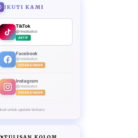
IKUTI KAMI
TikTok
@resolusico
AKTIF
Facebook
@resolusico
SEGERA HADIR
Instagram
@resolusico
SEGERA HADIR
Ikuti untuk update terbaru
️
TULISAN KOLOM