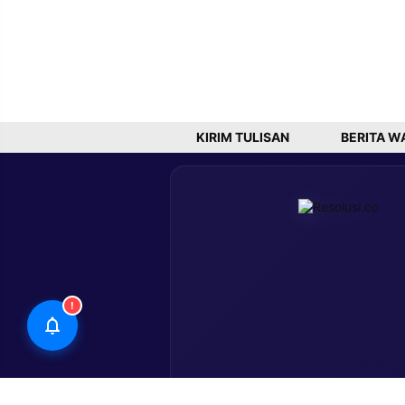
KIRIM TULISAN
BERITA W
!