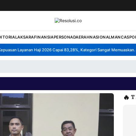
DITORIAL
AKSARA
FINANSIA
PERSONA
DAERAH
NASIONAL
MANCA
SPO
asan Layanan Haji 2026 Capai 83,28%, Kategori Sangat Memuaskan.
Kl
•
🔥
T