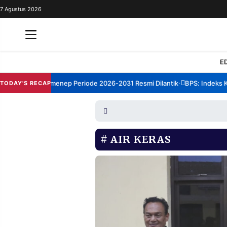
7 Agustus 2026
REDAKSI
TENTANG
RESOLUSI
IKLAN
E
TV
rum TBM Sumenep Periode 2026-2031 Resmi Dilantik
BPS: Indeks Kepu
TODAY'S RECAP
•
RUBRIKASI
EDITORIAL
AKSARA
FINANSIA
PERSONA
AIR KERAS
DAERAH
NASIONAL
MANCA
SPORT
INFORMASI
PRIVACY
BERITA