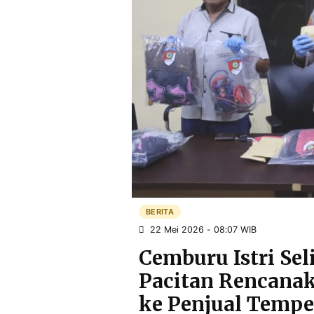
POLICY
WARGA
INFORMASI
KIRIM
IKLAN
TULISAN
PENGADUAN
TERM
OF
SERVICE
IKUTI
KAMI
BERITA
22 Mei 2026 - 08:07 WIB
Cemburu Istri Se
Pacitan Rencanak
©
ke Penjual Tempe
PT.
RESOLUSI