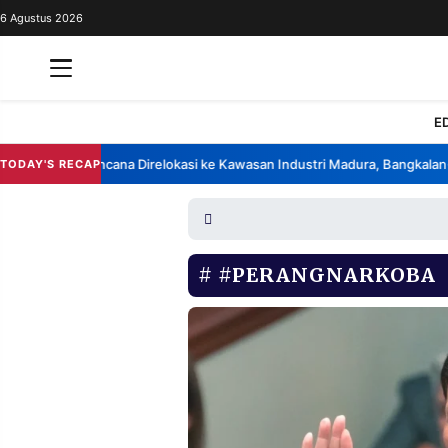
6 Agustus 2026
REDAKSI
TENTANG
RESOLUSI
IKLAN
E
TV
k China Berencana Direlokasi ke Kawasan Industri Madura, Bangkalan
B
TODAY'S RECAP
•
RUBRIKASI
EDITORIAL
AKSARA
FINANSIA
PERSONA
#PERANGNARKOBA
DAERAH
NASIONAL
MANCA
SPORT
INFORMASI
PRIVACY
BERITA