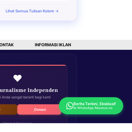
Lihat Semua Tulisan Kolom →
ONTAK
INFORMASI IKLAN
❤️
Jurnalisme Independen
i Anda sangat berarti bagi kami
Berita Terkini, Eksklusif
di WhatsApp Resolusi.co
i
Donasi
Aman & Terpercaya