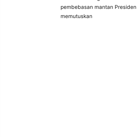
MEDIA
pembebasan mantan Presiden Fi
PRAMUDITA
memutuskan
©
Resolusi.co
-
2026
PT.
RESOLUSI
MEDIA
PRAMUDITA