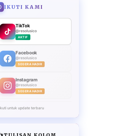
IKUTI KAMI
TikTok
@resolusico
AKTIF
Facebook
@resolusico
SEGERA HADIR
Instagram
@resolusico
SEGERA HADIR
Ikuti untuk update terbaru
️
TULISAN KOLOM