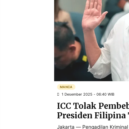
POLICY
WARGA
INFORMASI
KIRIM
IKLAN
TULISAN
PENGADUAN
TERM
OF
SERVICE
IKUTI
KAMI
MANCA
1 Desember 2025 - 06:40 WIB
ICC Tolak Pembeb
Presiden Filipina
©
PT.
Jakarta — Pengadilan Kriminal
RESOLUSI