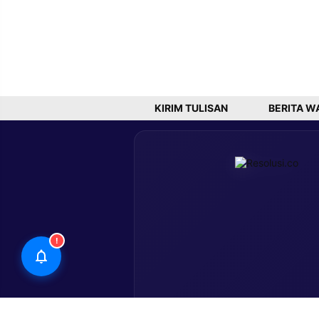
KIRIM TULISAN
BERITA W
!