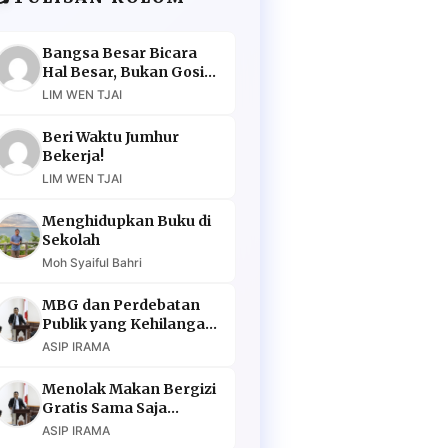
Bangsa Besar Bicara
Hal Besar, Bukan Gosip
Murahan
LIM WEN TJAI
Beri Waktu Jumhur
Bekerja!
LIM WEN TJAI
Menghidupkan Buku di
Sekolah
Moh Syaiful Bahri
MBG dan Perdebatan
Publik yang Kehilangan
Argumen
ASIP IRAMA
Menolak Makan Bergizi
Gratis Sama Saja
Menolak Masa Depan
ASIP IRAMA