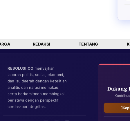
ARGA
REDAKSI
TENTANG
K
RESOLUSI.CO
menyajikan
laporan politik, sosial, ekonomi,
dan isu daerah dengan ketelitian
analitis dan narasi memukau,
Dukung 
serta berkomitmen membingkai
Kontribus
peristiwa dengan perspektif
cerdas-berintegritas.
Kop
IKUTI KAMI