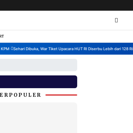
RT
PM
Sehari Dibuka, War Tiket Upacara HUT RI Diserbu Lebih dari 128 Ribu 
•
ERPOPULER