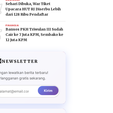
4
Sehari Dibuka, War Tiket
Upacara HUT RI Diserbu Lebih
dari 128 Ribu Pendaftar
5
FINANSIA
Bansos PKH Triwulan III Sudah
Cair ke 7 Juta KPM, Sembako ke
12 Juta KPM

NEWSLETTER
ngan lewatkan berita terbaru!
rlangganan gratis sekarang.
Kirim