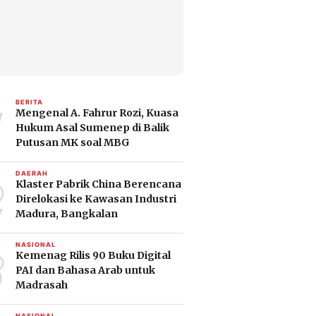
1
BERITA
Mengenal A. Fahrur Rozi, Kuasa
Hukum Asal Sumenep di Balik
Putusan MK soal MBG
2
DAERAH
Klaster Pabrik China Berencana
Direlokasi ke Kawasan Industri
Madura, Bangkalan
3
NASIONAL
Kemenag Rilis 90 Buku Digital
PAI dan Bahasa Arab untuk
Madrasah
NASIONAL