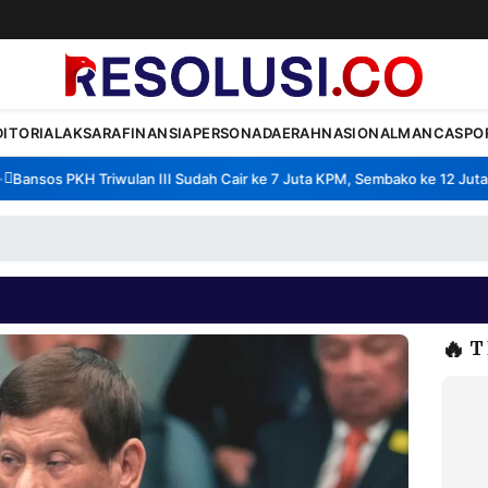
DITORIAL
AKSARA
FINANSIA
PERSONA
DAERAH
NASIONAL
MANCA
SPO
ansos PKH Triwulan III Sudah Cair ke 7 Juta KPM, Sembako ke 12 Juta K
🔥
T