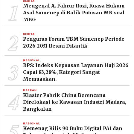
1
BERITA
MEDIA
Mengenal A. Fahrur Rozi, Kuasa Hukum
PRAMUDITA
Asal Sumenep di Balik Putusan MK soal
MBG
2
©
BERITA
Resolusi.co
Pengurus Forum TBM Sumenep Periode
-
2026
2026-2031 Resmi Dilantik
PT.
3
RESOLUSI
NASIONAL
MEDIA
BPS: Indeks Kepuasan Layanan Haji 2026
PRAMUDITA
Capai 83,28%, Kategori Sangat
Memuaskan.
4
DAERAH
Klaster Pabrik China Berencana
Direlokasi ke Kawasan Industri Madura,
Bangkalan
5
NASIONAL
Kemenag Rilis 90 Buku Digital PAI dan