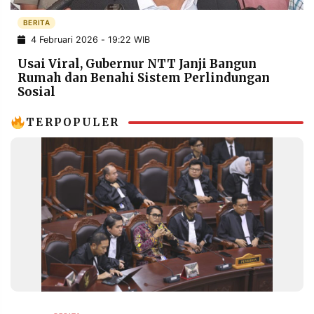
POLICY
WARGA
BERITA
INFORMASI
KIRIM
4 Februari 2026 - 19:22 WIB
IKLAN
TULISAN
Usai Viral, Gubernur NTT Janji Bangun
PENGADUAN
TERM
Rumah dan Benahi Sistem Perlindungan
OF
Sosial
SERVICE
TERPOPULER
IKUTI
KAMI
©
PT.
RESOLUSI