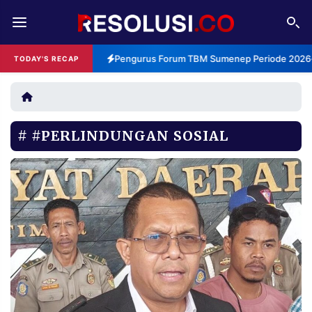
REDAKSI
TENTANG
Pengurus Forum TBM Sumenep Periode 2026-2
TODAY'S RECAP
RESOLUSI
IKLAN
TV
#PERLINDUNGAN SOSIAL
RUBRIKASI
EDITORIAL
AKSARA
FINANSIA
PERSONA
DAERAH
NASIONAL
MANCA
SPORT
INFORMASI
PRIVACY
BERITA