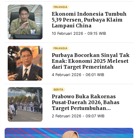
MEDIA
PRAMUDITA
FINANSIA
Ekonomi Indonesia Tumbuh
5,39 Persen, Purbaya Klaim
Lampaui China
©
10 Februari 2026 - 09:15 WIB
Resolusi.co
-
2026
FINANSIA
Purbaya Bocorkan Sinyal Tak
PT.
Enak: Ekonomi 2025 Meleset
RESOLUSI
MEDIA
dari Target Pemerintah
PRAMUDITA
4 Februari 2026 - 06:01 WIB
BERITA
Prabowo Buka Rakornas
Pusat-Daerah 2026, Bahas
Target Pertumbuhan
Ekonomi 8 Persen
2 Februari 2026 - 09:07 WIB