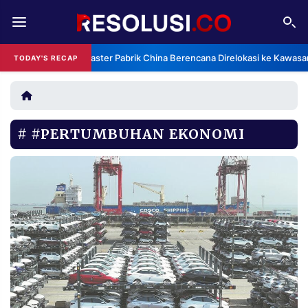
REDAKSI
TENTANG
Klaster Pabrik China Berencana Direlokasi ke Kawasan
TODAY'S RECAP
RESOLUSI
IKLAN
TV
#PERTUMBUHAN EKONOMI
RUBRIKASI
EDITORIAL
AKSARA
FINANSIA
PERSONA
DAERAH
NASIONAL
MANCA
SPORT
INFORMASI
PRIVACY
BERITA