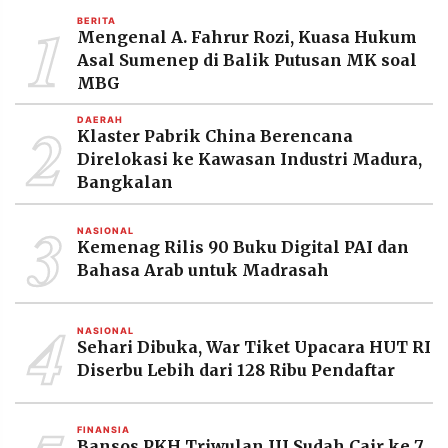
1
BERITA
Mengenal A. Fahrur Rozi, Kuasa Hukum
Asal Sumenep di Balik Putusan MK soal
MBG
2
DAERAH
Klaster Pabrik China Berencana
Direlokasi ke Kawasan Industri Madura,
Bangkalan
3
NASIONAL
Kemenag Rilis 90 Buku Digital PAI dan
Bahasa Arab untuk Madrasah
4
NASIONAL
Sehari Dibuka, War Tiket Upacara HUT RI
Diserbu Lebih dari 128 Ribu Pendaftar
FINANSIA
Bansos PKH Triwulan III Sudah Cair ke 7