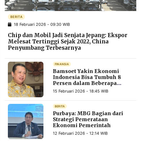
POLICY
WARGA
INFORMASI
KIRIM
BERITA
IKLAN
TULISAN
18 Februari 2026 - 09:30 WIB
PENGADUAN
TERM
Chip dan Mobil Jadi Senjata Jepang: Ekspor
OF
Melesat Tertinggi Sejak 2022, China
SERVICE
Penyumbang Terbesarnya
FINANSIA
IKUTI
Bamsoet Yakin Ekonomi
KAMI
Indonesia Bisa Tumbuh 8
Persen dalam Beberapa
Tahun
15 Februari 2026 - 18:45 WIB
BERITA
Purbaya: MBG Bagian dari
Strategi Pemerataan
Ekonomi Pemerintah
©
12 Februari 2026 - 12:14 WIB
PT.
RESOLUSI