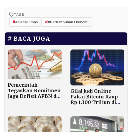
TAGS
#
#
#Gadai Emas
#Pertumbuhan Ekonomi
BACA JUGA
Pemerintah
Tegaskan Komitmen
Gila! Judi Online
Jaga Defisit APBN di
Pakai Bitcoin Raup
3% dan Rasio Utang
Rp 1.300 Triliun di
di 40% dari PDB
2025