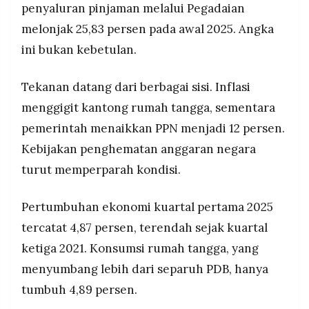
penyaluran pinjaman melalui Pegadaian
MEDIA
PRAMUDITA
melonjak 25,83 persen pada awal 2025. Angka
ini bukan kebetulan.
©
Resolusi.co
Tekanan datang dari berbagai sisi. Inflasi
-
2026
menggigit kantong rumah tangga, sementara
pemerintah menaikkan PPN menjadi 12 persen.
PT.
RESOLUSI
MEDIA
Kebijakan penghematan anggaran negara
PRAMUDITA
turut memperparah kondisi.
Pertumbuhan ekonomi kuartal pertama 2025
tercatat 4,87 persen, terendah sejak kuartal
ketiga 2021. Konsumsi rumah tangga, yang
menyumbang lebih dari separuh PDB, hanya
tumbuh 4,89 persen.