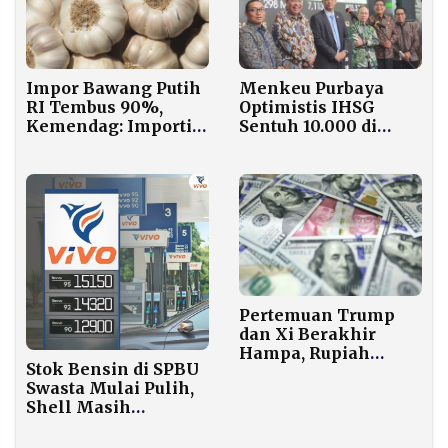
Menkeu Purbaya
Impor Bawang Putih
Optimistis IHSG
RI Tembus 90%,
Sentuh 10.000 di
Kemendag: Importir
2026, Fundamental
Wajib Tanam!
Ekonomi Jadi
Tumpuan
Pertemuan Trump
dan Xi Berakhir
Hampa, Rupiah
Stok Bensin di SPBU
Langsung Rontok di
Swasta Mulai Pulih,
Awal Pekan
Shell Masih
Finalisasi Pasokan