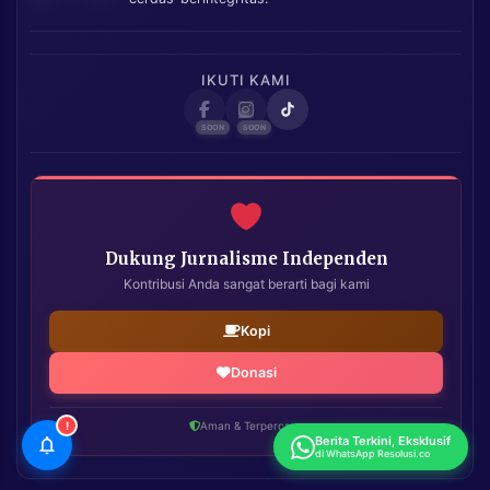
IKUTI KAMI
Dukung Jurnalisme Independen
Kontribusi Anda sangat berarti bagi kami
Kopi
Donasi
!
Aman & Terpercaya
Berita Terkini, Eksklusif
di WhatsApp Resolusi.co