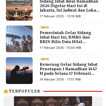
Sidang Isbat Awal Ramadhan
MEDIA
2026 Digelar Hari Ini di
PRAMUDITA
Jakarta, Ini Jadwal dan Lokasi
Pemantauan Hilal
17 Februari 2026 - 13:19 WIB
©
Resolusi.co
BERITA
-
Pemerintah Gelar Sidang
2026
Isbat Hari Ini, BMKG dan
BRIN Rilis Data Hilal
PT.
Ramadhan
RESOLUSI
17 Februari 2026 - 10:04 WIB
MEDIA
PRAMUDITA
BERITA
Kemenag Gelar Sidang Isbat
Penetapan 1 Ramadhan 1447
H pada Selasa 17 Februari
2026
16 Februari 2026 - 17:51 WIB
TERPOPULER