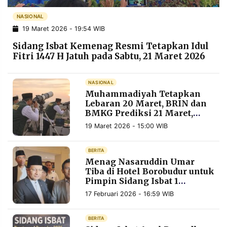
POLICY
WARGA
NASIONAL
INFORMASI
KIRIM
19 Maret 2026 - 19:54 WIB
IKLAN
TULISAN
Sidang Isbat Kemenag Resmi Tetapkan Idul
PENGADUAN
TERM
Fitri 1447 H Jatuh pada Sabtu, 21 Maret 2026
OF
SERVICE
NASIONAL
Muhammadiyah Tetapkan
Lebaran 20 Maret, BRIN dan
IKUTI
BMKG Prediksi 21 Maret,
KAMI
Sidang Isbat Jadi Penentu
19 Maret 2026 - 15:00 WIB
BERITA
Menag Nasaruddin Umar
Tiba di Hotel Borobudur untuk
Pimpin Sidang Isbat 1
Ramadan 1447 H
17 Februari 2026 - 16:59 WIB
©
BERITA
PT.
RESOLUSI