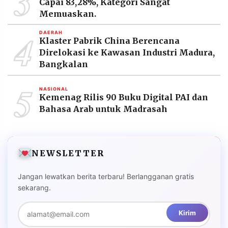
3
Capai 83,28%, Kategori Sangat
Memuaskan.
4
DAERAH
Klaster Pabrik China Berencana
Direlokasi ke Kawasan Industri Madura,
Bangkalan
5
NASIONAL
Kemenag Rilis 90 Buku Digital PAI dan
Bahasa Arab untuk Madrasah
NEWSLETTER
Jangan lewatkan berita terbaru! Berlangganan gratis
sekarang.
Kirim