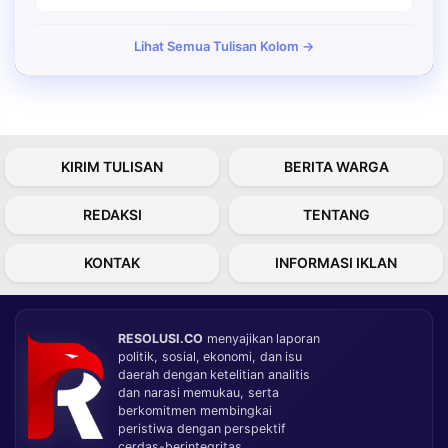
Lihat Semua Tulisan Kolom →
KIRIM TULISAN
BERITA WARGA
REDAKSI
TENTANG
KONTAK
INFORMASI IKLAN
RESOLUSI.CO
menyajikan laporan
politik, sosial, ekonomi, dan isu
daerah dengan ketelitian analitis
dan narasi memukau, serta
berkomitmen membingkai
peristiwa dengan perspektif
cerdas-berintegritas.