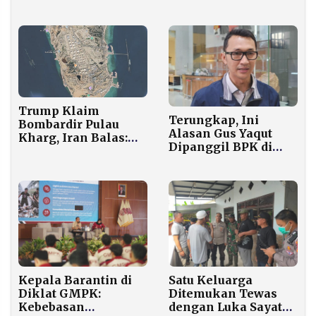
Wardatina Mawa
7 Jam Perjalanan
Sudah Bulat
Medan Berat
Memutuskan
Trump Klaim
Terungkap, Ini
Bombardir Pulau
Alasan Gus Yaqut
Kharg, Iran Balas:
Dipanggil BPK di
Infrastruktur
Kasus Korupsi Haji
Minyak AS Jadi Abu!
Satu Keluarga
Kepala Barantin di
Ditemukan Tewas
Diklat GMPK:
dengan Luka Sayatan
Kebebasan