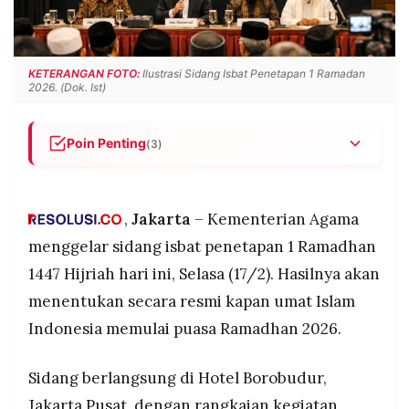
POLICY
WARGA
INFORMASI
KIRIM
IKLAN
TULISAN
KETERANGAN FOTO:
Ilustrasi Sidang Isbat Penetapan 1 Ramadan
2026. (Dok. Ist)
PENGADUAN
TERM
OF
SERVICE
Poin Penting
(3)
Sidang isbat penetapan 1 Ramadhan 2026
digelar di Hotel Borobudur, Jakarta Pusat, Selasa
IKUTI
KAMI
(17/2) mulai pukul 16.30 WIB dengan tiga tahap:
,
Jakarta
– Kementerian Agama
seminar posisi hilal, sidang tertutup pukul 18.30
menggelar sidang isbat penetapan 1 Ramadhan
WIB, dan konferensi pers pukul 19.05 WIB
1447 Hijriah hari ini, Selasa (17/2). Hasilnya akan
Masyarakat bisa menyaksikan hasil sidang
menentukan secara resmi kapan umat Islam
secara langsung melalui kanal YouTube resmi
Kementerian Agama Pusat
Indonesia memulai puasa Ramadhan 2026.
Di Jawa Timur, pemantauan hilal dilakukan di
sembilan titik strategis mulai dari pantai hingga
Sidang berlangsung di Hotel Borobudur,
©
gedung bertingkat di berbagai kabupaten dan
PT.
Jakarta Pusat, dengan rangkaian kegiatan
RESOLUSI