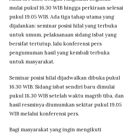
kota
MEDIA
mulai pukul 16.30 WIB hingga perkiraan selesai
PRAMUDITA
pukul 19.05 WIB. Ada tiga tahap utama yang
dijalankan: seminar posisi hilal yang terbuka
©
untuk umum, pelaksanaan sidang isbat yang
Resolusi.co
-
bersifat tertutup, lalu konferensi pers
2026
pengumuman hasil yang kembali terbuka
PT.
RESOLUSI
untuk masyarakat.
MEDIA
PRAMUDITA
Seminar posisi hilal dijadwalkan dibuka pukul
16.30 WIB. Sidang isbat sendiri baru dimulai
pukul 18.30 WIB setelah waktu magrib tiba, dan
hasil resminya diumumkan sekitar pukul 19.05
WIB melalui konferensi pers.
Bagi masyarakat yang ingin mengikuti