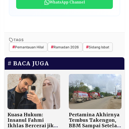
WhatsApp Channel
TAGS
#
#
#
Pemantauan Hilal
Ramadan 2026
Sidang Isbat
BACA JUGA
Kuasa Hukum:
Pertamina Akhirnya
Insanul Fahmi
Tembus Takengon,
Ikhlas Bercerai jika
BBM Sampai Setelah