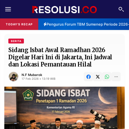
REDAKSI
TENTANG
Pengurus Forum TBM Sumenep Periode 2026-2
TODAY'S RECAP
RESOLUSI
IKLAN
TV
BERITA
Sidang Isbat Awal Ramadhan 2026
Digelar Hari Ini di Jakarta, Ini Jadwal
RUBRIKASI
dan Lokasi Pemantauan Hilal
EDITORIAL
AKSARA
N.F Mubarok
FINANSIA
PERSONA
17 Feb 2026 • 13:19 WIB
DAERAH
NASIONAL
MANCA
SPORT
INFORMASI
PRIVACY
BERITA