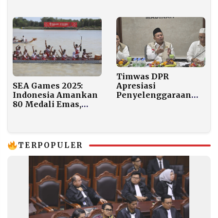
di Leher
Berpendapat Jangan
Disalahgunakan
untuk Menghina
Timwas DPR
SEA Games 2025:
Apresiasi
Indonesia Amankan
Penyelenggaraan
80 Medali Emas,
Haji 2026, Jemaah
Kukuh di Peringkat
Reguler Kini Bisa
Dua
Menginap di Hotel
Bintang Lima
Madinah
TERPOPULER