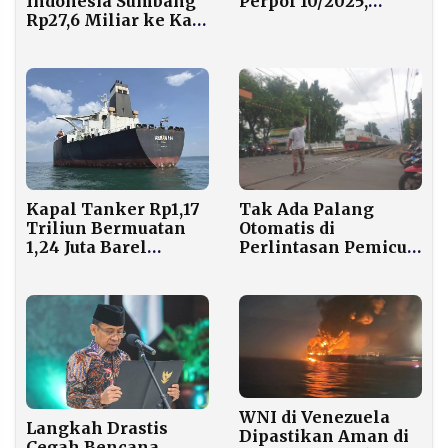
Perpol 10/2025,
Indonesia Sumbang
Menkum: Dinamika
Rp27,6 Miliar ke Kas
Biasa dalam
Singapura, Nomor
Demokrasi
Berapa?
Kapal Tanker Rp1,17
Tak Ada Palang
Triliun Bermuatan
Otomatis di
1,24 Juta Barel
Perlintasan Pemicu
Minyak Dilelang
Tabrakan Maut
Lagi, Ini Syaratnya!
Bekasi Timur
WNI di Venezuela
Langkah Drastis
Dipastikan Aman di
Cegah Bencana