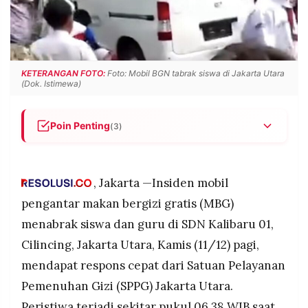
POLICY
WARGA
INFORMASI
KIRIM
IKLAN
TULISAN
PENGADUAN
TERM
KETERANGAN FOTO:
Foto: Mobil BGN tabrak siswa di Jakarta Utara
OF
(Dok. Istimewa)
SERVICE
Poin Penting
(3)
Mobil pengantar MBG milik BGN menabrak siswa
IKUTI
KAMI
dan guru di SDN Kalibaru 01, Cilincing, akibat
dugaan rem blong; total 18 orang jadi korban dan
, Jakarta —Insiden mobil
langsung dirawat di RSUD.
pengantar makan bergizi gratis (MBG)
Pengemudi ternyata sopir pengganti, bukan sopir
menabrak siswa dan guru di SDN Kalibaru 01,
tetap di bawah Yayasan Darul Esti, sementara
Cilincing, Jakarta Utara, Kamis (11/12) pagi,
BGN menyatakan duka mendalam dan
mendukung penuh penyelidikan polisi.
mendapat respons cepat dari Satuan Pelayanan
BGN menanggung seluruh biaya perawatan
Pemenuhan Gizi (SPPG) Jakarta Utara.
©
korban serta memastikan operasional dan
PT.
Peristiwa terjadi sekitar pukul 06.38 WIB saat
RESOLUSI