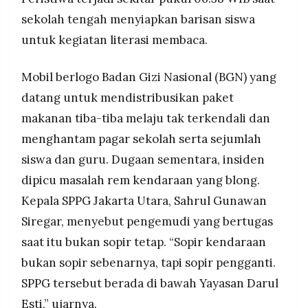
distribusi Program MBG tetap berjalan, disertai
MEDIA
PRAMUDITA
sekolah tengah menyiapkan barisan siswa
evaluasi internal menyeluruh untuk mencegah
kejadian serupa.
untuk kegiatan literasi membaca.
©
Mobil berlogo Badan Gizi Nasional (BGN) yang
Resolusi.co
-
datang untuk mendistribusikan paket
2026
makanan tiba-tiba melaju tak terkendali dan
PT.
menghantam pagar sekolah serta sejumlah
RESOLUSI
MEDIA
PRAMUDITA
siswa dan guru. Dugaan sementara, insiden
dipicu masalah rem kendaraan yang blong.
Kepala SPPG Jakarta Utara, Sahrul Gunawan
Siregar, menyebut pengemudi yang bertugas
saat itu bukan sopir tetap. “Sopir kendaraan
bukan sopir sebenarnya, tapi sopir pengganti.
SPPG tersebut berada di bawah Yayasan Darul
Esti,” ujarnya.