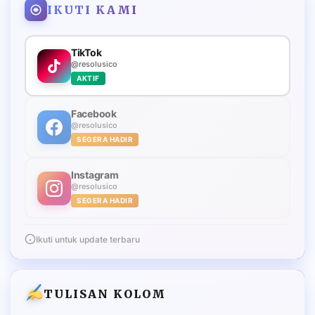
IKUTI KAMI
TikTok
@resolusico
AKTIF
Facebook
@resolusico
SEGERA HADIR
Instagram
@resolusico
SEGERA HADIR
Ikuti untuk update terbaru
TULISAN KOLOM