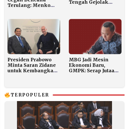
Tengah Gejolak
Terulang: Menko
Serangan Amerika
PMK Klaim Jutaan
Serikat
Hektare Lahan Sawit
Dicabut Izinnya
Presiden Prabowo
MBG Jadi Mesin
Minta Saran Zidane
Ekonomi Baru,
untuk Kembangkan
GMPK: Serap Jutaan
Sepak Bola
Tenaga Kerja dan
Indonesia
Jamin Pasar Petani
Lokal
TERPOPULER