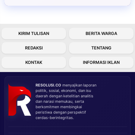
KIRIM TULISAN
BERITA WARGA
REDAKSI
TENTANG
KONTAK
INFORMASI IKLAN
RESOLUSI.CO
menyajikan laporan
politik, sosial, ekonomi, dan isu
daerah dengan ketelitian analitis
dan narasi memukau, serta
berkomitmen membingkai
peristiwa dengan perspektif
cerdas-berintegritas.