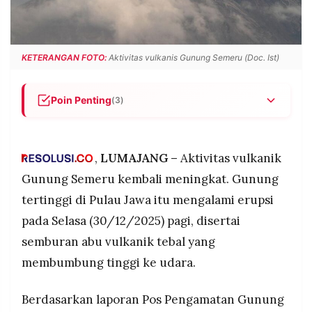
POLICY
WARGA
INFORMASI
KIRIM
IKLAN
TULISAN
KETERANGAN FOTO:
Aktivitas vulkanis Gunung Semeru (Doc. Ist)
PENGADUAN
TERM
OF
SERVICE
Poin Penting
(3)
Gunung Semeru erupsi Selasa pagi 30 Desember
2025 pukul 06.50 WIB dengan kolom abu 700
IKUTI
meter berwarna putih-kelabu mengarah ke timur
,
LUMAJANG –
Aktivitas vulkanik
KAMI
laut, terekam amplitudo 21 mm selama 97 detik.
Gunung Semeru kembali meningkat. Gunung
Status Gunung Semeru masih Level III (Siaga)
tertinggi di Pulau Jawa itu mengalami erupsi
dengan potensi bahaya awan panas, banjir lahar
pada Selasa (30/12/2025) pagi, disertai
dingin, dan guguran lava terutama saat hujan di
kawasan puncak.
semburan abu vulkanik tebal yang
Warga dilarang beraktivitas dalam radius 17 km
membumbung tinggi ke udara.
dari puncak dan 500 meter dari tepi sungai
Besuk Kobokan karena berpotensi terdampak
©
Berdasarkan laporan Pos Pengamatan Gunung
PT.
awan panas dan aliran lahar.
RESOLUSI