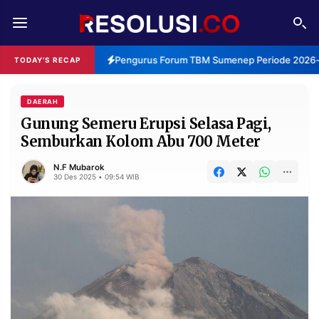
REDAKSI
TENTANG
Pengurus Forum TBM Sumenep Periode 2026-20
TODAY'S RECAP
RESOLUSI
IKLAN
TV
DAERAH
Gunung Semeru Erupsi Selasa Pagi,
Semburkan Kolom Abu 700 Meter
RUBRIKASI
EDITORIAL
AKSARA
N.F Mubarok
30 Des 2025 • 09:54 WIB
FINANSIA
PERSONA
DAERAH
NASIONAL
MANCA
SPORT
INFORMASI
PRIVACY
BERITA