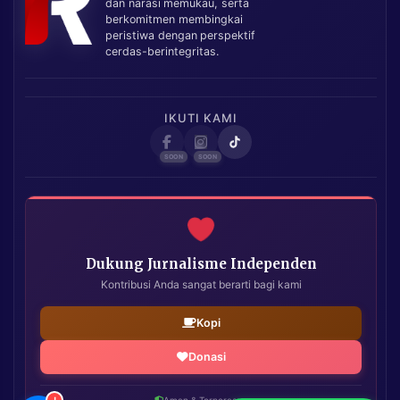
dan narasi memukau, serta
berkomitmen membingkai
peristiwa dengan perspektif
cerdas-berintegritas.
IKUTI KAMI
Dukung Jurnalisme Independen
Kontribusi Anda sangat berarti bagi kami
Kopi
Donasi
!
Aman & Terpercaya