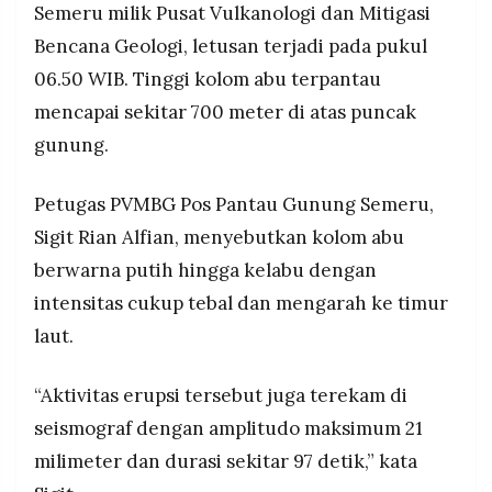
Semeru milik Pusat Vulkanologi dan Mitigasi
MEDIA
PRAMUDITA
Bencana Geologi, letusan terjadi pada pukul
06.50 WIB. Tinggi kolom abu terpantau
mencapai sekitar 700 meter di atas puncak
©
Resolusi.co
gunung.
-
2026
Petugas PVMBG Pos Pantau Gunung Semeru,
PT.
RESOLUSI
MEDIA
Sigit Rian Alfian, menyebutkan kolom abu
PRAMUDITA
berwarna putih hingga kelabu dengan
intensitas cukup tebal dan mengarah ke timur
laut.
“Aktivitas erupsi tersebut juga terekam di
seismograf dengan amplitudo maksimum 21
milimeter dan durasi sekitar 97 detik,” kata