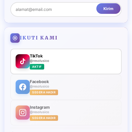
Kirim
IKUTI KAMI
TikTok
@resolusico
AKTIF
Facebook
@resolusico
SEGERA HADIR
Instagram
@resolusico
SEGERA HADIR