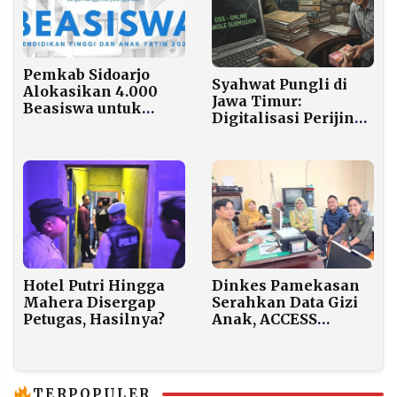
Pemkab Sidoarjo
Syahwat Pungli di
Alokasikan 4.000
Jawa Timur:
Beasiswa untuk
Digitalisasi Perijinan
Pelajar dan
Gagal Jinakkan
Mahasiswa di 2026
Korupsi Birokrasi
Hotel Putri Hingga
Dinkes Pamekasan
Mahera Disergap
Serahkan Data Gizi
Petugas, Hasilnya?
Anak, ACCESS
Siapkan Kajian
Efektivitas MBG
TERPOPULER