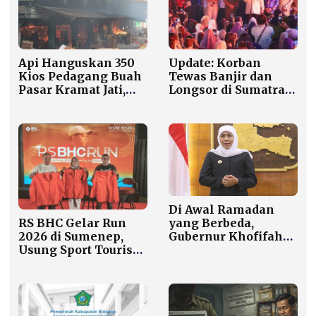
Api Hanguskan 350
Update: Korban
Kios Pedagang Buah
Tewas Banjir dan
Pasar Kramat Jati,
Longsor di Sumatra
Diduga dari Toko
Meningkat Menjadi
Plastik Korsleting
744 Orang
Di Awal Ramadan
yang Berbeda,
RS BHC Gelar Run
Gubernur Khofifah
2026 di Sumenep,
Serukan
Usung Sport Tourism
Persaudaraan
dengan Hadiah Rp1
kepada Warga Jawa
Miliar
Timur