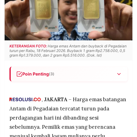
POLICY
WARGA
INFORMASI
KIRIM
IKLAN
TULISAN
PENGADUAN
TERM
OF
SERVICE
KETERANGAN FOTO:
Harga emas Antam dan buyback di Pegadaian
turun per Rabu, 18 Februari 2026. Buyback 1 gram Rp2.758.000, 0,5
gram Rp1.379.000, dan 2 gram Rp5.516.000. (Dok. Ist)
IKUTI
KAMI
Poin Penting
(3)
Harga emas Antam dan buyback di Pegadaian
turun pada Rabu 18 Februari 2026, dengan harga
jual 1 gram tercatat Rp3.210.000 dan buyback
,
JAKARTA
– Harga emas batangan
Rp2.758.000.
Antam di Pegadaian tercatat turun pada
Selisih harga jual dan buyback untuk ukuran 1
perdagangan hari ini dibanding sesi
gram mencapai Rp452.000, yang perlu
sebelumnya. Pemilik emas yang berencana
diperhatikan oleh investor yang berencana
©
PT.
melikuidasi emas dalam jangka pendek.
menjual kembali logam mulianya perlu
RESOLUSI