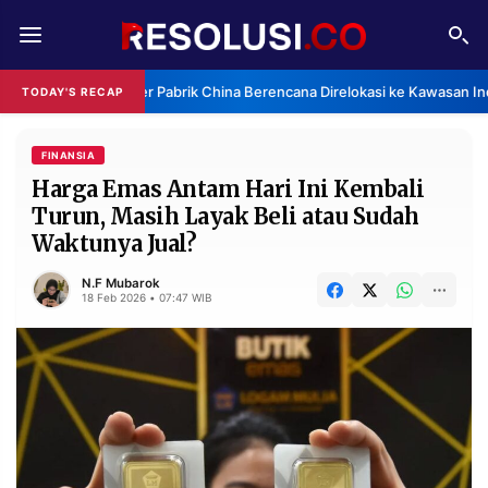
REDAKSI
TENTANG
Klaster Pabrik China Berencana Direlokasi ke Kawasan Ind
TODAY'S RECAP
RESOLUSI
IKLAN
TV
FINANSIA
Harga Emas Antam Hari Ini Kembali
Turun, Masih Layak Beli atau Sudah
RUBRIKASI
Waktunya Jual?
EDITORIAL
AKSARA
N.F Mubarok
FINANSIA
PERSONA
18 Feb 2026 • 07:47 WIB
DAERAH
NASIONAL
MANCA
SPORT
INFORMASI
PRIVACY
BERITA