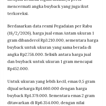
MEDIA
Untuk ukuran terbesar, emas 1 kilogram dijual
mencermati angka buyback yang juga ikut
PRAMUDITA
Rp3.144.460.000 dengan nilai buyback
terkoreksi.
Rp2.731.335.000 per kepingnya.
©
Berdasarkan data resmi Pegadaian per Rabu
Resolusi.co
-
(18/2/2026), harga jual emas Antam ukuran 1
2026
gram dibanderol Rp3.210.000, sementara harga
PT.
buyback untuk ukuran yang sama berada di
RESOLUSI
MEDIA
PRAMUDITA
angka Rp2.758.000. Selisih antara harga jual
dan buyback untuk ukuran 1 gram mencapai
Rp452.000.
Untuk ukuran yang lebih kecil, emas 0,5 gram
dijual seharga Rp1.660.000 dengan harga
buyback Rp1.379.000. Sementara emas 2 gram
ditawarkan di Rp6.354.000, dengan nilai