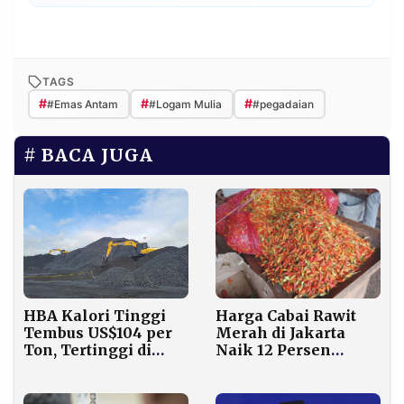
TAGS
#
#
#
#Emas Antam
#Logam Mulia
#pegadaian
BACA JUGA
Harga Cabai Rawit
HBA Kalori Tinggi
Merah di Jakarta
Tembus US$104 per
Naik 12 Persen
Ton, Tertinggi di
Jelang Iduladha,
Januari 2026!
Tembus Rp80.000
per Kilogram