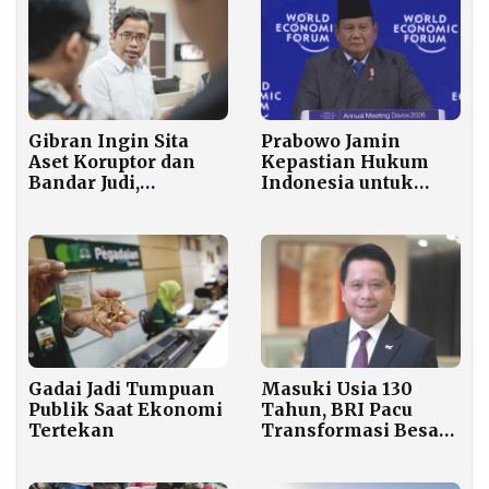
Prabowo Jamin
Gibran Ingin Sita
Kepastian Hukum
Aset Koruptor dan
Indonesia untuk
Bandar Judi,
Tarik Investor di
Akademisi UGM:
Forum Davos
Jangan Cuma Janji
Gadai Jadi Tumpuan
Masuki Usia 130
Publik Saat Ekonomi
Tahun, BRI Pacu
Tertekan
Transformasi Besar
Lewat BRIVolution
Reignite