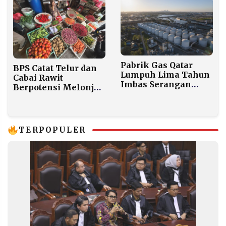
Pabrik Gas Qatar
BPS Catat Telur dan
Lumpuh Lima Tahun
Cabai Rawit
Imbas Serangan
Berpotensi Melonjak
Iran, China hingga
Jelang Lebaran 2026
Korea Selatan
Terancam
Kekurangan
TERPOPULER
Pasokan