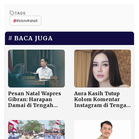
TAGS
#
#bbm#shell
BACA JUGA
Aura Kasih Tutup
Pesan Natal Wapres
Kolom Komentar
Gibran: Harapan
Instagram di Tengah
Damai di Tengah
Spekulasi Kedekatan
Duka Bencana
dengan RK
Sumatra