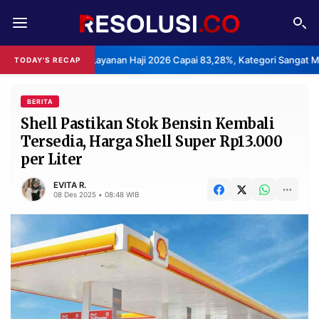
REDAKSI
TENTANG
puasan Layanan Haji 2026 Capai 83,28%, Kategori Sangat Memuaskan.
TODAY'S RECAP
RESOLUSI
IKLAN
TV
BERITA
Shell Pastikan Stok Bensin Kembali
Tersedia, Harga Shell Super Rp13.000
RUBRIKASI
per Liter
EDITORIAL
AKSARA
EVITA R.
FINANSIA
PERSONA
08 Des 2025 • 08:48 WIB
DAERAH
NASIONAL
MANCA
SPORT
INFORMASI
PRIVACY
BERITA