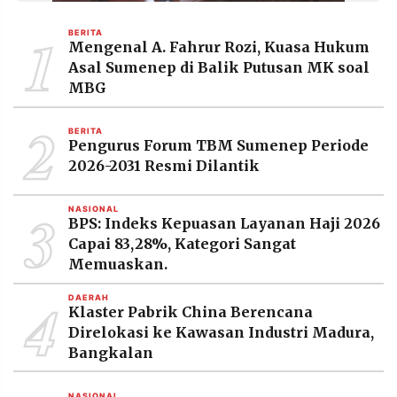
1
BERITA
Mengenal A. Fahrur Rozi, Kuasa Hukum
Asal Sumenep di Balik Putusan MK soal
MBG
2
BERITA
Pengurus Forum TBM Sumenep Periode
2026-2031 Resmi Dilantik
3
NASIONAL
BPS: Indeks Kepuasan Layanan Haji 2026
Capai 83,28%, Kategori Sangat
Memuaskan.
4
DAERAH
Klaster Pabrik China Berencana
Direlokasi ke Kawasan Industri Madura,
Bangkalan
NASIONAL