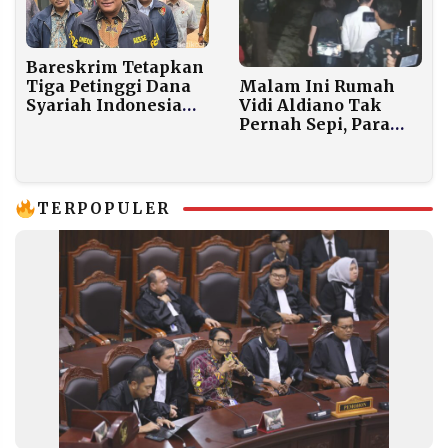
Bareskrim Tetapkan
Malam Ini Rumah
Tiga Petinggi Dana
Vidi Aldiano Tak
Syariah Indonesia
Pernah Sepi, Para
Tersangka Kasus
Sahabat Artis Tak
Penggelapan Rp2,4
Kuasa Menahan
Triliun
Duka
TERPOPULER