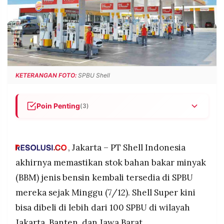
POLICY
WARGA
INFORMASI
KIRIM
IKLAN
TULISAN
PENGADUAN
TERM
OF
SERVICE
KETERANGAN FOTO:
SPBU Shell
Poin Penting
(3)
IKUTI
KAMI
Stok bensin Shell kembali tersedia: Shell Super
kini dijual kembali di lebih dari 100 SPBU di
Jakarta, Banten, dan Jawa Barat sejak Minggu
, Jakarta – PT Shell Indonesia
(7/12).
akhirnya memastikan stok bahan bakar minyak
Beberapa produk belum tersedia: Shell V-Power
(BBM) jenis bensin kembali tersedia di SPBU
dan Shell V-Power Nitro+ masih kosong,
mereka sejak Minggu (7/12). Shell Super kini
sementara Shell V-Power Diesel sudah kembali
dijual.
bisa dibeli di lebih dari 100 SPBU di wilayah
©
PT.
Pasokan BBM dari Pertamina: Shell menerima 100
Jakarta, Banten, dan Jawa Barat.
RESOLUSI