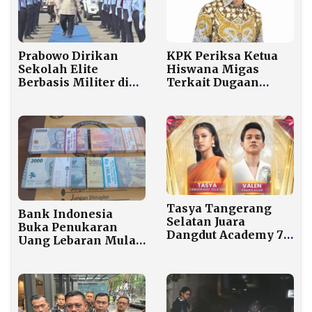
Prabowo Dirikan
KPK Periksa Ketua
Sekolah Elite
Hiswana Migas
Berbasis Militer di
Terkait Dugaan
Malang, Target 6
Korupsi Digitalisasi
Kampus Taruna
SPBU 2018-2023
Nusantara di 2026
Tasya Tangerang
Bank Indonesia
Selatan Juara
Buka Penukaran
Dangdut Academy 7,
Uang Lebaran Mulai
Raup 406 Juta Virtual
Hari Ini
Gift Kalahkan Valen
Pamekasan