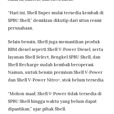
MEDIA
ribu barel BBM base fuel dari Pertamina Patra
PRAMUDITA
Niaga, sebagai bagian dari komitmen menjaga
“Hari ini, Shell Super mulai tersedia kembali di
ketahanan energi dan distribusi BBM di
SPBU Shell,” demikian dikutip dari situs resmi
Indonesia.
©
perusahaan.
Resolusi.co
-
2026
Selain bensin, Shell juga memastikan produk
PT.
BBM diesel seperti Shell V-Power Diesel, serta
RESOLUSI
MEDIA
layanan Shell Select, Bengkel SPBU Shell, dan
PRAMUDITA
Shell Recharge sudah kembali beroperasi.
Namun, untuk bensin premium Shell V-Power
dan Shell V-Power Nitro+, stok belum tersedia.
“Mohon maaf, Shell V-Power tidak tersedia di
SPBU Shell hingga waktu yang belum dapat
dipastikan,” ujar pihak Shell.