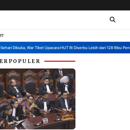
RT
i Dibuka, War Tiket Upacara HUT RI Diserbu Lebih dari 128 Ribu Pendaftar
ERPOPULER