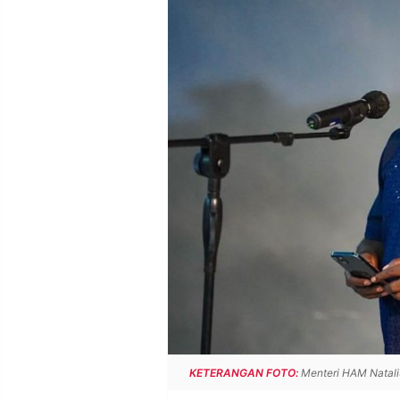
POLICY
WARGA
INFORMASI
KIRIM
IKLAN
TULISAN
PENGADUAN
TERM
OF
SERVICE
IKUTI
KAMI
KETERANGAN FOTO:
Menteri HAM Natalius
©
PT.
RESOLUSI