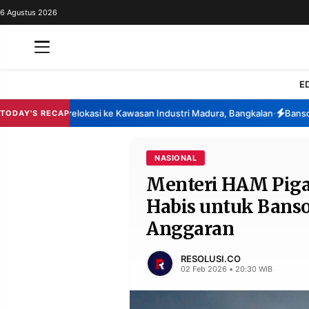
6 Agustus 2026
REDAKSI
TENTANG
RESOLUSI
IKLAN
E
TV
rencana Direlokasi ke Kawasan Industri Madura, Bangkalan
Bansos PKH 
TODAY'S RECAP
•
RUBRIKASI
EDITORIAL
AKSARA
NASIONAL
Menteri HAM Pigai
FINANSIA
PERSONA
Habis untuk Bans
DAERAH
NASIONAL
Anggaran
MANCA
SPORT
RESOLUSI.CO
02 Feb 2026 • 20:30 WIB
INFORMASI
PRIVACY
BERITA