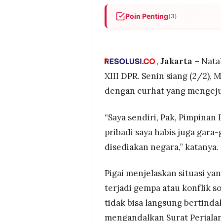
MEDIA
PRAMUDITA
Poin Penting
(3)
Menteri HAM Natalius Pigai 
korban bencana dan konflik s
©
anggaran khusus bantuan so
Resolusi.co
,
Jakarta –
Natal
-
SPPD yang tidak memungkink
2026
XIII DPR. Senin siang (2/2)
Pigai menegaskan anggaran 
dengan curhat yang mengejut
ada alokasi untuk bansos, be
PT.
RESOLUSI
dilantik yang akhirnya dipan
MEDIA
PRAMUDITA
“Saya sendiri, Pak, Pimpinan
Dalam rapat Komisi XIII DPR,
dengan mengharamkan pemberi
pribadi saya habis juga gara
setengah tahun menjabat seb
disediakan negara,” katanya.
Pigai menjelaskan situasi ya
terjadi gempa atau konflik s
tidak bisa langsung bertind
mengandalkan Surat Perjala