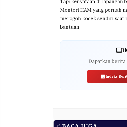
Tapi kenyataan di lapangan b
Menteri HAM yang pernah m
merogoh kocek sendiri saat
bantuan.
I
Dapatkan berita 
Indeks Beri
BACA JUGA