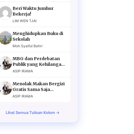
Beri Waktu Jumhur
Bekerja!
LIM WEN TJAI
Menghidupkan Buku di
Sekolah
Moh Syaiful Bahri
MBG dan Perdebatan
Publik yang Kehilangan
Argumen
ASIP IRAMA
Menolak Makan Bergizi
Gratis Sama Saja
Menolak Masa Depan
ASIP IRAMA
Lihat Semua Tulisan Kolom →