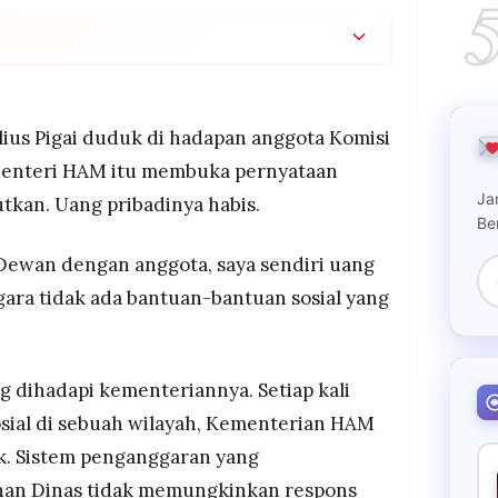
mengaku uang pribadinya habis untuk membantu
osial karena Kementerian HAM tidak memiliki
sial dan sistem penganggaran mengandalkan
ius Pigai duduk di hadapan anggota Komisi
an respons cepat
, Menteri HAM itu membuka pernyataan
penanganan kasus HAM sudah memadai tapi tidak
Ja
kan. Uang pribadinya habis.
rbeda dengan permintaan awal Rp20 triliun saat
Be
gkas menjadi Rp113,8 miliar oleh Presiden Prabowo
 Dewan dengan anggota, saya sendiri uang
 Pigai juga menegaskan komitmen transparansi
an uang dari staf ke dirinya selama satu
-gara tidak ada bantuan-bantuan sosial yang
agai menteri
ng dihadapi kementeriannya. Setiap kali
osial di sebuah wilayah, Kementerian HAM
ak. Sistem penganggaran yang
nan Dinas tidak memungkinkan respons