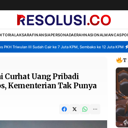
DITORIAL
AKSARA
FINANSIA
PERSONA
DAERAH
NASIONAL
MANCA
SPO
Triwulan III Sudah Cair ke 7 Juta KPM, Sembako ke 12 Juta KPM
Sehar
•
T
 Curhat Uang Pribadi
os, Kementerian Tak Punya