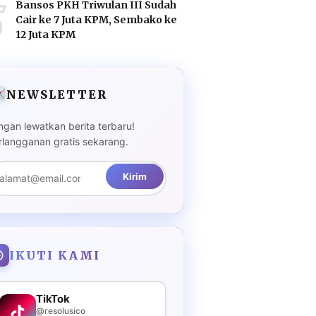
5
Bansos PKH Triwulan III Sudah
Cair ke 7 Juta KPM, Sembako ke
12 Juta KPM
NEWSLETTER
ngan lewatkan berita terbaru!
rlangganan gratis sekarang.
Kirim
IKUTI KAMI
TikTok
@resolusico