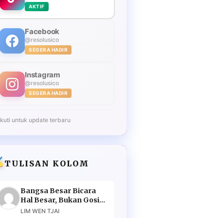
AKTIF
Facebook
@resolusico
SEGERA HADIR
Instagram
@resolusico
SEGERA HADIR
Ikuti untuk update terbaru
TULISAN KOLOM
Bangsa Besar Bicara
Hal Besar, Bukan Gosip
Murahan
LIM WEN TJAI