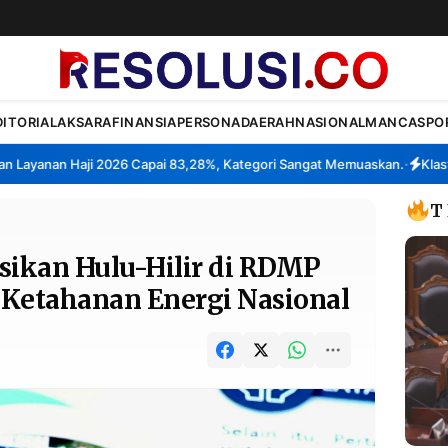
DITORIAL
AKSARA
FINANSIA
PERSONA
DAERAH
NASIONAL
MANCA
SPO
anan Haji 2026 Capai 83,28%, Kategori Sangat Memuaskan.
Klaster Pa
•
T
sikan Hulu-Hilir di RDMP
 Ketahanan Energi Nasional