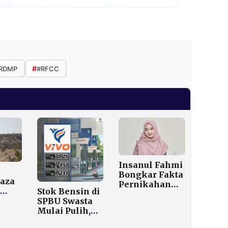
#
RDMP
#RFCC
Insanul Fahmi
Bongkar Fakta
Gaza
Pernikahan
Stok Bensin di
dengan Inara
rga
SPBU Swasta
Rusli di
Mulai Pulih,
Podcast
ari
Shell Masih
Richard Lee