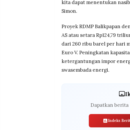
kita dapat menentukan nasib
Simon.
Proyek RDMP Balikpapan dengan
AS atau setara Rp124,79 tril
dari 260 ribu barel per hari 
Euro V. Peningkatan kapasit
ketergantungan impor ener
swasembada energi.
I
Dapatkan berita 
Indeks Beri