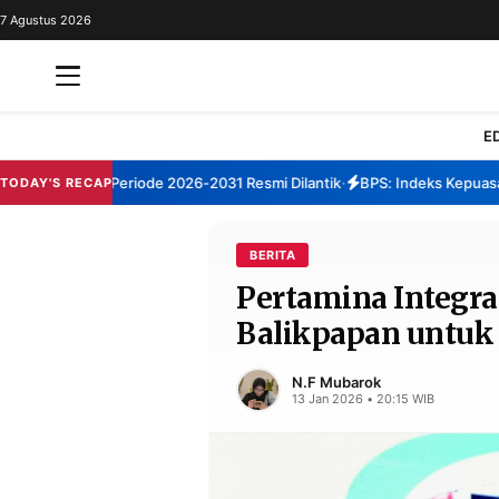
7 Agustus 2026
REDAKSI
TENTANG
RESOLUSI
IKLAN
E
TV
umenep Periode 2026-2031 Resmi Dilantik
BPS: Indeks Kepuasan Lay
TODAY'S RECAP
•
RUBRIKASI
EDITORIAL
AKSARA
BERITA
Pertamina Integra
FINANSIA
PERSONA
Balikpapan untuk
DAERAH
NASIONAL
MANCA
SPORT
N.F Mubarok
13 Jan 2026 • 20:15 WIB
INFORMASI
PRIVACY
BERITA