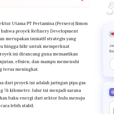
sikan hulu-hilir dengan pipa gas Senipah-
l BBM Tanjung Batu 125 ribu KL untuk distribusi
ektur Utama PT Pertamina (Persero) Simon
ningkatkan kapasitas kilang dari 260 ribu menjadi
n bahwa proyek Refinery Development
an BBM standar Euro V ramah lingkungan
n merupakan inisiatif strategis yang
da energi nasional melalui fasilitas CDU, RFCC,
Ja
lu hingga hilir untuk memperkuat
raksasa masing-masing 1 juta barel di Lawe-lawe
Be
Proyek ini dirancang guna memastikan
anjutan, efisien, dan mampu memenuhi
g terus meningkat.
a dari proyek ini adalah jaringan pipa gas
 78 kilometer. Jalur ini menjadi sarana
han baku energi dari sektor hulu menuju
cara lebih stabil.