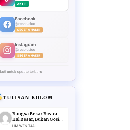
AKTIF
Facebook
@resolusico
SEGERA HADIR
Instagram
@resolusico
SEGERA HADIR
Ikuti untuk update terbaru
TULISAN KOLOM
Bangsa Besar Bicara
Hal Besar, Bukan Gosip
Murahan
LIM WEN TJAI