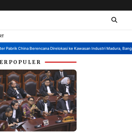
RT
brik China Berencana Direlokasi ke Kawasan Industri Madura, Bangkalan
•
ERPOPULER