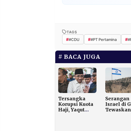
TAGS
#
#
#
#CDU
#PT Pertamina
#
BACA JUGA
Tersangka
Serangan
Korupsi Kuota
Israel di 
Haji, Yaqut
Tewaskan
Sebut
Tujuh Wa
Kebijakan
Palestina
Bagi Kuota 50-
dalam Seh