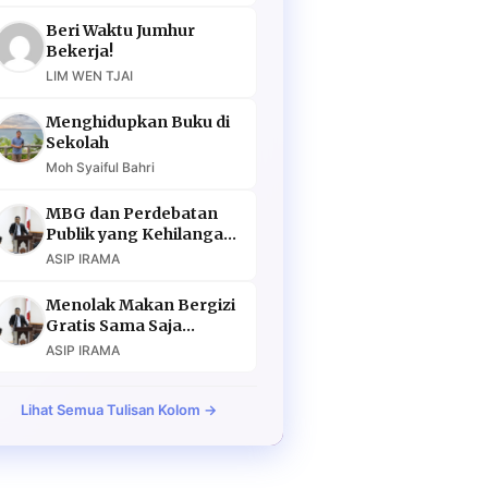
Beri Waktu Jumhur
Bekerja!
LIM WEN TJAI
Menghidupkan Buku di
Sekolah
Moh Syaiful Bahri
MBG dan Perdebatan
Publik yang Kehilangan
Argumen
ASIP IRAMA
Menolak Makan Bergizi
Gratis Sama Saja
Menolak Masa Depan
ASIP IRAMA
Lihat Semua Tulisan Kolom →