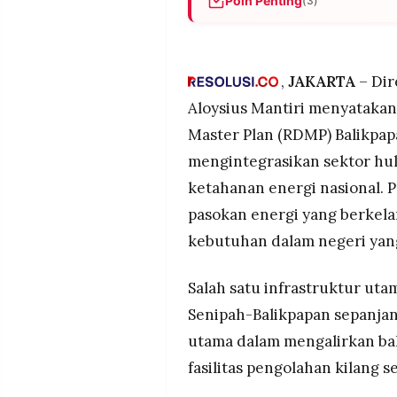
Poin Penting
(3)
MEDIA
PRAMUDITA
RDMP Balikpapan mengintegra
Balikpapan 78 km dan Termina
ke Indonesia Timur
,
JAKARTA
– Dir
©
Investasi Rp124,79 triliun me
Resolusi.co
Aloysius Mantiri menyataka
360 ribu barel per hari deng
-
2026
Master Plan (RDMP) Balikpapa
Pertamina targetkan swasemba
mengintegrasikan sektor hu
dan dua tangki penyimpanan 
PT.
RESOLUSI
ketahanan energi nasional. 
MEDIA
PRAMUDITA
pasokan energi yang berkel
kebutuhan dalam negeri yan
Salah satu infrastruktur utam
Senipah-Balikpapan sepanjang
utama dalam mengalirkan ba
fasilitas pengolahan kilang se