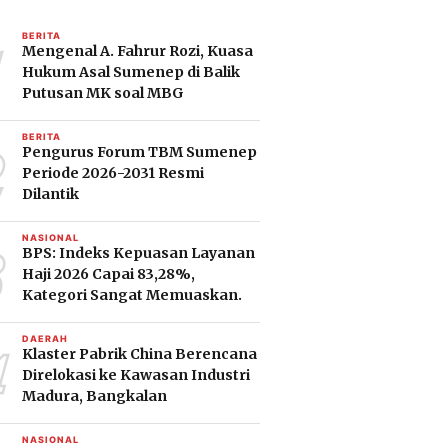
1
BERITA
Mengenal A. Fahrur Rozi, Kuasa
Hukum Asal Sumenep di Balik
Putusan MK soal MBG
2
BERITA
Pengurus Forum TBM Sumenep
Periode 2026-2031 Resmi
Dilantik
3
NASIONAL
BPS: Indeks Kepuasan Layanan
Haji 2026 Capai 83,28%,
Kategori Sangat Memuaskan.
4
DAERAH
Klaster Pabrik China Berencana
Direlokasi ke Kawasan Industri
Madura, Bangkalan
NASIONAL