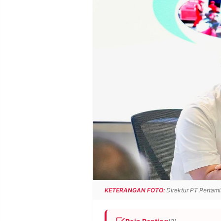
POLICY
WARGA
INFORMASI
KIRIM
IKLAN
TULISAN
PENGADUAN
TERM
OF
SERVICE
IKUTI
KAMI
KETERANGAN FOTO:
Direktur PT Pertami
©
PT.
RESOLUSI