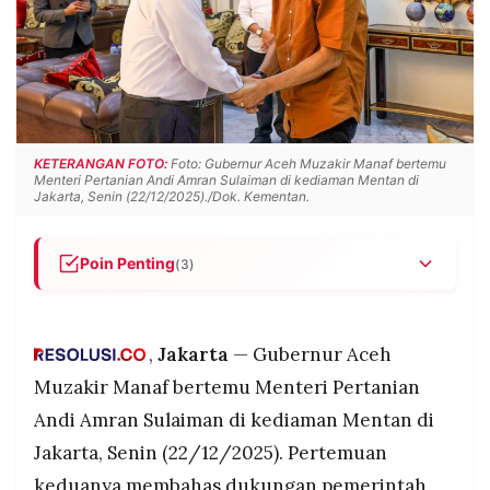
POLICY
WARGA
INFORMASI
KIRIM
IKLAN
TULISAN
PENGADUAN
TERM
OF
SERVICE
KETERANGAN FOTO:
Foto: Gubernur Aceh Muzakir Manaf bertemu
Menteri Pertanian Andi Amran Sulaiman di kediaman Mentan di
Jakarta, Senin (22/12/2025)./Dok. Kementan.
IKUTI
KAMI
Poin Penting
(3)
Menteri Pertanian Andi Amran Sulaiman
menegaskan komitmen pemerintah pusat
membantu pemulihan sektor pertanian dan
,
Jakarta
— Gubernur Aceh
kebutuhan pangan Aceh pascabencana,
Muzakir Manaf bertemu Menteri Pertanian
termasuk realisasi beras 10 ribu ton dan bantuan
Andi Amran Sulaiman di kediaman Mentan di
Rp75 miliar.
Jakarta, Senin (22/12/2025). Pertemuan
Kementan menargetkan pembangunan kembali
©
PT.
sekitar 89 ribu hektare sawah rusak, dengan
keduanya membahas dukungan pemerintah
RESOLUSI