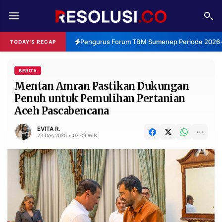
REDAKSI
TENTANG
Pengurus Forum TBM Sumenep Periode 2026-2
TODAY'S RECAP
RESOLUSI
IKLAN
TV
BERITA
Mentan Amran Pastikan Dukungan
Penuh untuk Pemulihan Pertanian
RUBRIKASI
Aceh Pascabencana
EDITORIAL
AKSARA
EVITA R.
FINANSIA
PERSONA
23 Des 2025 • 07:09 WIB
DAERAH
NASIONAL
MANCA
SPORT
INFORMASI
PRIVACY
BERITA