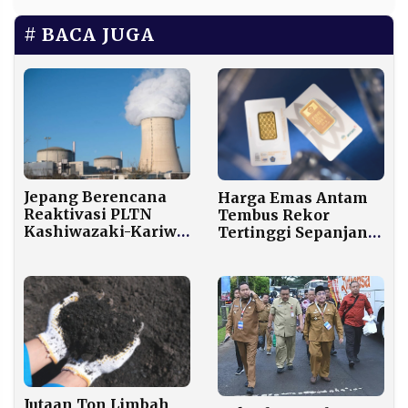
BACA JUGA
Jepang Berencana
Harga Emas Antam
Reaktivasi PLTN
Tembus Rekor
Kashiwazaki-Kariwa,
Tertinggi Sepanjang
Fasilitas Nuklir
Sejarah, Sentuh Rp
Terbesar di Dunia
2,49 Juta per Gram
Jutaan Ton Limbah