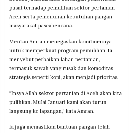
MEDIA
penanganan lapangan dimulai Januari 2026 serta
pusat terhadap pemulihan sektor pertanian
PRAMUDITA
peninjauan langsung ke Aceh.
Aceh serta pemenuhan kebutuhan pangan
Gubernur Aceh Muzakir Manaf menyampaikan
masyarakat pascabencana.
apresiasi atas bantuan pangan dan logistik,
©
namun menegaskan masih diperlukan dukungan
Resolusi.co
lanjutan seperti obat-obatan, selimut, dan
-
Mentan Amran menegaskan komitmennya
2026
perlengkapan sekolah; Mentan memastikan stok
untuk memperkuat program pemulihan. Ia
bantuan diperkuat hingga tiga kali kebutuhan.
PT.
menyebut perbaikan lahan pertanian,
RESOLUSI
MEDIA
PRAMUDITA
termasuk sawah yang rusak dan komoditas
strategis seperti kopi, akan menjadi prioritas.
“Insya Allah sektor pertanian di Aceh akan kita
pulihkan. Mulai Januari kami akan turun
langsung ke lapangan,” kata Amran.
Ia juga memastikan bantuan pangan telah