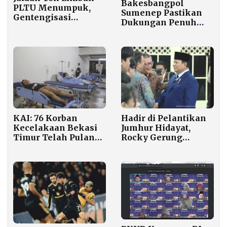
Bakesbangpol
PLTU Menumpuk,
Sumenep Pastikan
Gentengisasi
Dukungan Penuh
Prabowo Jadi Solusi
untuk Program
Prabowo-Gibran
Hadir di Pelantikan
KAI: 76 Korban
Jumhur Hidayat,
Kecelakaan Bekasi
Rocky Gerung
Timur Telah Pulang,
Dipanggil “Disiden”
24 Masih Dirawat,
oleh Prabowo
Posko Dibuka hingga
dengan Nada
11 Mei
Bercanda