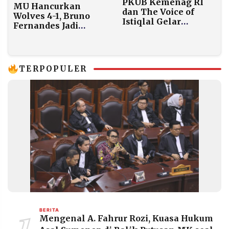
PKUB Kemenag RI
MU Hancurkan
dan The Voice of
Wolves 4-1, Bruno
Istiqlal Gelar
Fernandes Jadi
“Harmony Class” di
Bintang Lapangan
Malang Raya, Jawa
Timur, dan D.I.
Yogyakarta
TERPOPULER
BERITA
Mengenal A. Fahrur Rozi, Kuasa Hukum