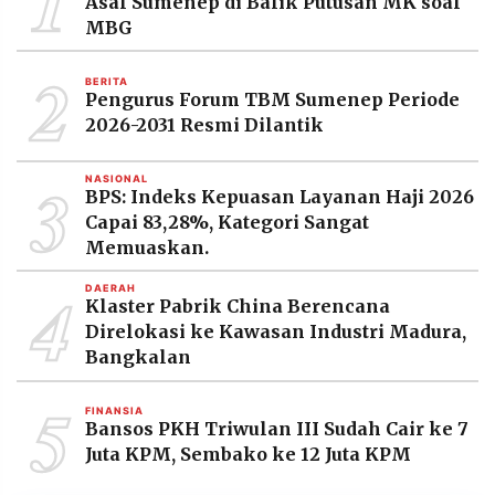
1
Asal Sumenep di Balik Putusan MK soal
MBG
2
BERITA
Pengurus Forum TBM Sumenep Periode
2026-2031 Resmi Dilantik
3
NASIONAL
BPS: Indeks Kepuasan Layanan Haji 2026
Capai 83,28%, Kategori Sangat
Memuaskan.
4
DAERAH
Klaster Pabrik China Berencana
Direlokasi ke Kawasan Industri Madura,
Bangkalan
5
FINANSIA
Bansos PKH Triwulan III Sudah Cair ke 7
Juta KPM, Sembako ke 12 Juta KPM