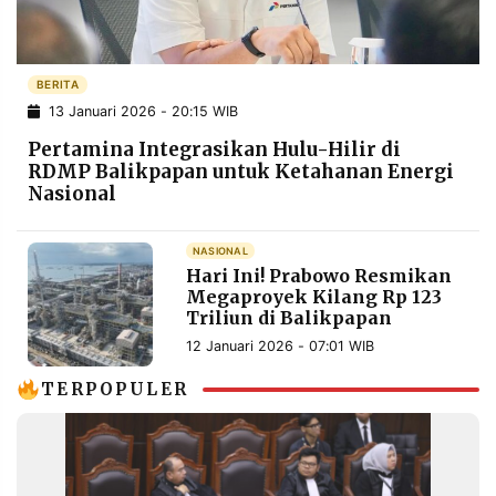
POLICY
WARGA
INFORMASI
KIRIM
IKLAN
TULISAN
BERITA
13 Januari 2026 - 20:15 WIB
PENGADUAN
TERM
OF
Pertamina Integrasikan Hulu-Hilir di
SERVICE
RDMP Balikpapan untuk Ketahanan Energi
Nasional
IKUTI
NASIONAL
KAMI
Hari Ini! Prabowo Resmikan
Megaproyek Kilang Rp 123
Triliun di Balikpapan
12 Januari 2026 - 07:01 WIB
TERPOPULER
©
PT.
RESOLUSI