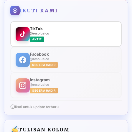
IKUTI KAMI
TikTok
@resolusico
AKTIF
Facebook
@resolusico
SEGERA HADIR
Instagram
@resolusico
SEGERA HADIR
Ikuti untuk update terbaru
TULISAN KOLOM