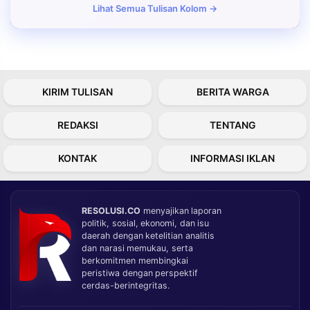
Lihat Semua Tulisan Kolom →
KIRIM TULISAN
BERITA WARGA
REDAKSI
TENTANG
KONTAK
INFORMASI IKLAN
RESOLUSI.CO
menyajikan laporan
politik, sosial, ekonomi, dan isu
daerah dengan ketelitian analitis
dan narasi memukau, serta
berkomitmen membingkai
peristiwa dengan perspektif
cerdas-berintegritas.