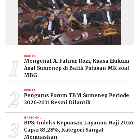
MEDIA
PRAMUDITA
©
Resolusi.co
-
2026
1
BERITA
PT.
Mengenal A. Fahrur Rozi, Kuasa Hukum
RESOLUSI
MEDIA
Asal Sumenep di Balik Putusan MK soal
PRAMUDITA
MBG
2
BERITA
Pengurus Forum TBM Sumenep Periode
2026-2031 Resmi Dilantik
3
NASIONAL
BPS: Indeks Kepuasan Layanan Haji 2026
Capai 83,28%, Kategori Sangat
Memuaskan.