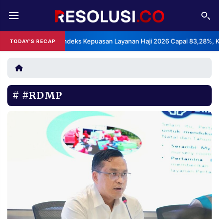
REDAKSI
TENTANG
BPS: Indeks Kepuasan Layanan Haji 2026 Capai 83,28%, Kategor
TODAY'S RECAP
•
RESOLUSI
IKLAN
TV
#RDMP
RUBRIKASI
EDITORIAL
AKSARA
FINANSIA
PERSONA
DAERAH
NASIONAL
MANCA
SPORT
INFORMASI
PRIVACY
BERITA