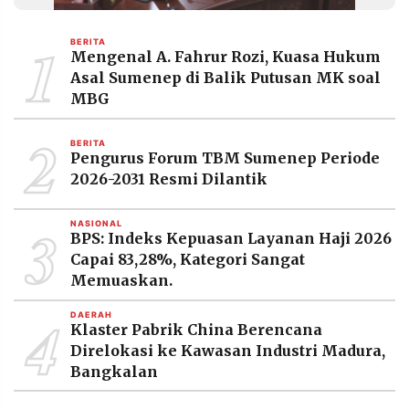
MEDIA
PRAMUDITA
1
BERITA
Mengenal A. Fahrur Rozi, Kuasa Hukum
Asal Sumenep di Balik Putusan MK soal
©
MBG
Resolusi.co
-
2
2026
BERITA
Pengurus Forum TBM Sumenep Periode
PT.
2026-2031 Resmi Dilantik
RESOLUSI
MEDIA
PRAMUDITA
3
NASIONAL
BPS: Indeks Kepuasan Layanan Haji 2026
Capai 83,28%, Kategori Sangat
Memuaskan.
4
DAERAH
Klaster Pabrik China Berencana
Direlokasi ke Kawasan Industri Madura,
Bangkalan