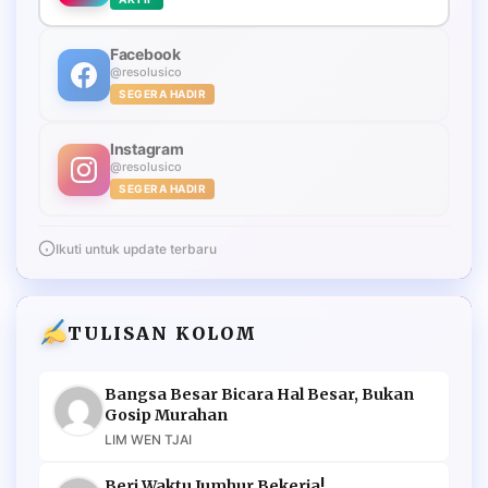
Facebook
@resolusico
SEGERA HADIR
Instagram
@resolusico
SEGERA HADIR
Ikuti untuk update terbaru
TULISAN KOLOM
Bangsa Besar Bicara Hal Besar, Bukan
Gosip Murahan
LIM WEN TJAI
Beri Waktu Jumhur Bekerja!