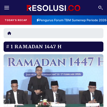
REDAKSI
TENTANG
Pengurus Forum TBM Sumenep Periode 2026-2
TODAY'S RECAP
RESOLUSI
IKLAN
TV
1 RAMADAN 1447 H
RUBRIKASI
EDITORIAL
AKSARA
FINANSIA
PERSONA
DAERAH
NASIONAL
MANCA
SPORT
INFORMASI
PRIVACY
BERITA