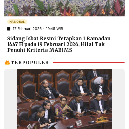
POLICY
WARGA
INFORMASI
KIRIM
IKLAN
TULISAN
NASIONAL
17 Februari 2026 - 19:45 WIB
PENGADUAN
TERM
OF
Sidang Isbat Resmi Tetapkan 1 Ramadan
SERVICE
1447 H pada 19 Februari 2026, Hilal Tak
Penuhi Kriteria MABIMS
TERPOPULER
IKUTI
KAMI
©
PT.
RESOLUSI