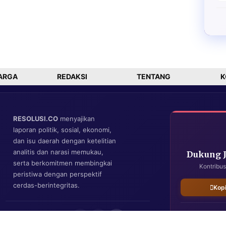
ARGA
REDAKSI
TENTANG
K
RESOLUSI.CO
menyajikan
laporan politik, sosial, ekonomi,
dan isu daerah dengan ketelitian
analitis dan narasi memukau,
Dukung 
serta berkomitmen membingkai
Kontribus
peristiwa dengan perspektif
cerdas-berintegritas.
Kop
IKUTI KAMI