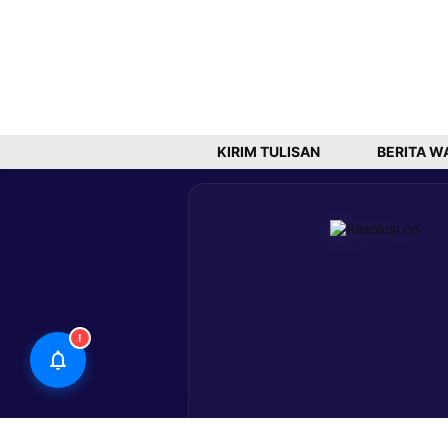
KIRIM TULISAN
BERITA W
!