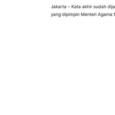
MEDIA
PRAMUDITA
Jakarta – Kata akhir sudah dij
yang dipimpin Menteri Agama 
©
Resolusi.co
-
2026
PT.
RESOLUSI
MEDIA
PRAMUDITA