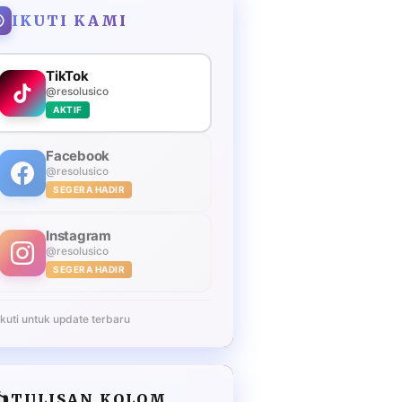
IKUTI KAMI
TikTok
@resolusico
AKTIF
Facebook
@resolusico
SEGERA HADIR
Instagram
@resolusico
SEGERA HADIR
Ikuti untuk update terbaru
️
TULISAN KOLOM