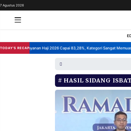
7 Agustus 2026
REDAKSI
TENTANG
RESOLUSI
IKLAN
E
TV
 Kepuasan Layanan Haji 2026 Capai 83,28%, Kategori Sangat Memuaskan
TODAY'S RECAP
RUBRIKASI
EDITORIAL
AKSARA
FINANSIA
PERSONA
HASIL SIDANG ISBA
DAERAH
NASIONAL
MANCA
SPORT
INFORMASI
PRIVACY
BERITA