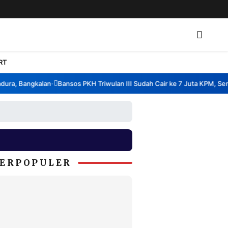
RT
a, Bangkalan
Bansos PKH Triwulan III Sudah Cair ke 7 Juta KPM, Semba
•
ERPOPULER