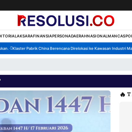
DITORIAL
AKSARA
FINANSIA
PERSONA
DAERAH
NASIONAL
MANCA
SPO
.
Klaster Pabrik China Berencana Direlokasi ke Kawasan Industri Madur
•
T
🔥
T