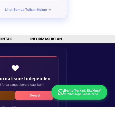
Lihat Semua Tulisan Kolom →
ONTAK
INFORMASI IKLAN
❤️
Jurnalisme Independen
i Anda sangat berarti bagi kami
Berita Terkini, Eksklusif
di WhatsApp Resolusi.co
i
Donasi
Aman & Terpercaya