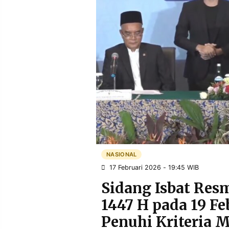
POLICY
WARGA
INFORMASI
KIRIM
IKLAN
TULISAN
PENGADUAN
TERM
OF
SERVICE
IKUTI
KAMI
NASIONAL
17 Februari 2026 - 19:45 WIB
Sidang Isbat Res
1447 H pada 19 Fe
©
Penuhi Kriteria
PT.
RESOLUSI