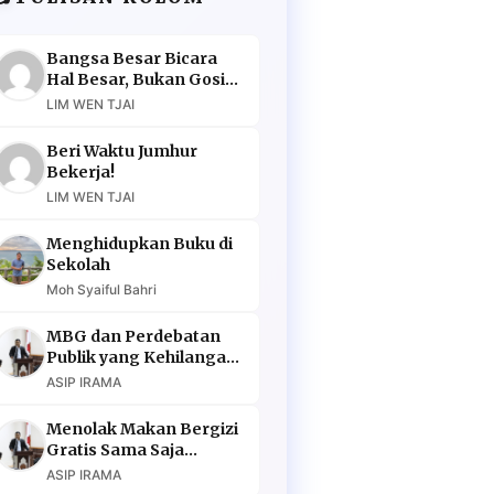
Bangsa Besar Bicara
Hal Besar, Bukan Gosip
Murahan
LIM WEN TJAI
Beri Waktu Jumhur
Bekerja!
LIM WEN TJAI
Menghidupkan Buku di
Sekolah
Moh Syaiful Bahri
MBG dan Perdebatan
Publik yang Kehilangan
Argumen
ASIP IRAMA
Menolak Makan Bergizi
Gratis Sama Saja
Menolak Masa Depan
ASIP IRAMA