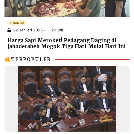
POLICY
WARGA
INFORMASI
KIRIM
IKLAN
TULISAN
FINANSIA
22 Januari 2026 - 11:29 WIB
PENGADUAN
TERM
OF
Harga Sapi Meroket! Pedagang Daging di
SERVICE
Jabodetabek Mogok Tiga Hari Mulai Hari Ini
TERPOPULER
IKUTI
KAMI
©
PT.
RESOLUSI