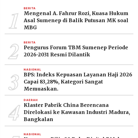
MEDIA
1
PRAMUDITA
BERITA
Mengenal A. Fahrur Rozi, Kuasa Hukum
Asal Sumenep di Balik Putusan MK soal
MBG
©
Resolusi.co
2
-
BERITA
2026
Pengurus Forum TBM Sumenep Periode
2026-2031 Resmi Dilantik
PT.
RESOLUSI
MEDIA
3
PRAMUDITA
NASIONAL
BPS: Indeks Kepuasan Layanan Haji 2026
Capai 83,28%, Kategori Sangat
Memuaskan.
4
DAERAH
Klaster Pabrik China Berencana
Direlokasi ke Kawasan Industri Madura,
Bangkalan
NASIONAL