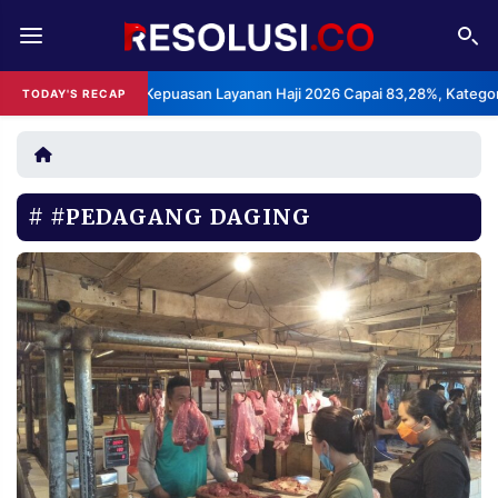
REDAKSI
TENTANG
BPS: Indeks Kepuasan Layanan Haji 2026 Capai 83,28%, Kategori Sang
TODAY'S RECAP
RESOLUSI
IKLAN
TV
#PEDAGANG DAGING
RUBRIKASI
EDITORIAL
AKSARA
FINANSIA
PERSONA
DAERAH
NASIONAL
MANCA
SPORT
INFORMASI
PRIVACY
BERITA